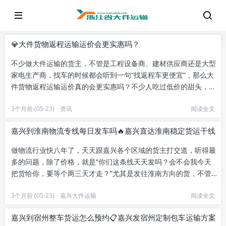
💎大件货物返程运输运价会更实惠吗？
不少做大件运输的货主，不管是工程设备商、建材供应商还是大型
家电生产商，找车的时候都会听到一句“找返程车更便宜”，那么大
件货物返程运输运价真的会更实惠吗？不少人吃过低价的甜头，也
有人遇过临时调车反而更贵...
3个月前 (05-23)
·
资讯
阅读全文
嘉兴到淮南物流专线每日发车吗🔥嘉兴直达淮南稳定货运干线
做物流行业快八年了，天天跟嘉兴各个区域的货主打交道，听得最
多的问题，除了价格，就是“你们这条线天天发吗？会不会我今天
把货给你，要等个两三天才走？”尤其是发往淮南方向的货，不管
是海宁皮革城的皮具批发、秀...
3个月前 (05-23)
·
嘉兴大件运输
阅读全文
嘉兴到宿州整车货运怎么预约📋嘉兴发宿州定制包车运输方案