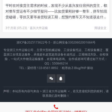
平时在对接货主需求的时候，发现不少从嘉兴发往宿州的货主，都
对整车货运有不少细节疑问——比如货量刚好够一整车，拼车怕混
货磕碰，零担又要等凑货耽误工期，想预约整车又不知道该走什么
流程，想要根据自己货物情况...
3个月前 (05-23)
·
嘉兴大件运输
阅读全文
浙ICP备2025173622号-5
·
浙公网安备33020602001664号
专业浙江大件运输公司，主营大型机械运输、工业设备托运、工程设备搬迁，覆
盖浙江全境直达服务，承接超长超宽超高设备长途托运，正规物流车队、全程保
险，一站式大件物流运输服务，欢迎来电咨询。 合作或咨询可通过如下方式：
QQ：550849214
TEL：梁经理 133-8561-8892
·
程序由
Z-BlogPHP
驱动
声明：本站所有内容均来自 >
浙江省大件运输网
<，若无意侵犯到您的权利，请
联系我们及时删除！