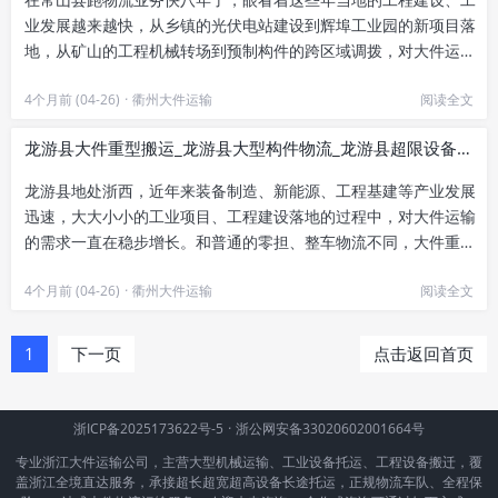
业发展越来越快，从乡镇的光伏电站建设到辉埠工业园的新项目落
地，从矿山的工程机械转场到预制构件的跨区域调拨，对大件运输
的需求越来越多，要求也越来...
4个月前 (04-26)
·
衢州大件运输
阅读全文
龙游县大件重型搬运_龙游县大型构件物流_龙游县超限设备运输-全境直达
龙游县地处浙西，近年来装备制造、新能源、工程基建等产业发展
迅速，大大小小的工业项目、工程建设落地的过程中，对大件运输
的需求一直在稳步增长。和普通的零担、整车物流不同，大件重型
搬运、大型构件运输、超限设...
4个月前 (04-26)
·
衢州大件运输
阅读全文
1
下一页
点击返回首页
浙ICP备2025173622号-5
·
浙公网安备33020602001664号
专业浙江大件运输公司，主营大型机械运输、工业设备托运、工程设备搬迁，覆
盖浙江全境直达服务，承接超长超宽超高设备长途托运，正规物流车队、全程保