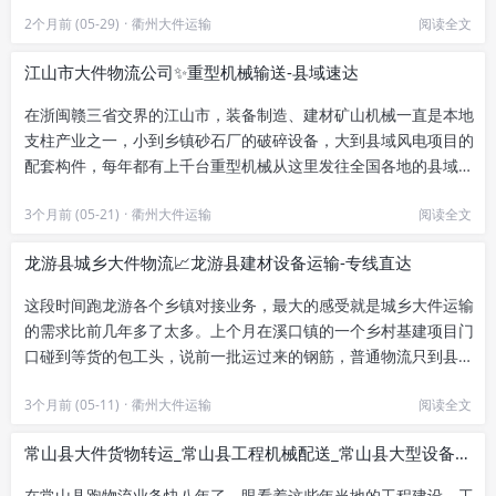
有色，往外运的大件越来越多...
2个月前 (05-29)
·
衢州大件运输
阅读全文
江山市大件物流公司✨重型机械输送-县域速达
在浙闽赣三省交界的江山市，装备制造、建材矿山机械一直是本地
支柱产业之一，小到乡镇砂石厂的破碎设备，大到县域风电项目的
配套构件，每年都有上千台重型机械从这里发往全国各地的县域市
场。早些年，不少本地机械生...
3个月前 (05-21)
·
衢州大件运输
阅读全文
龙游县城乡大件物流📈龙游县建材设备运输-专线直达
这段时间跑龙游各个乡镇对接业务，最大的感受就是城乡大件运输
的需求比前几年多了太多。上个月在溪口镇的一个乡村基建项目门
口碰到等货的包工头，说前一批运过来的钢筋，普通物流只到县城
货运站，自己找了两辆小面包...
3个月前 (05-11)
·
衢州大件运输
阅读全文
常山县大件货物转运_常山县工程机械配送_常山县大型设备托运-安全直达
在常山县跑物流业务快八年了，眼看着这些年当地的工程建设、工