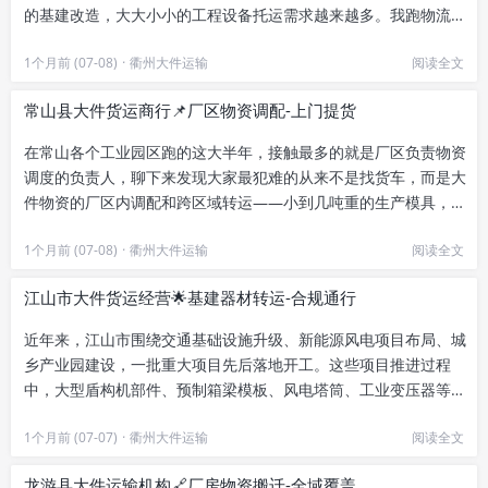
的基建改造，大大小小的工程设备托运需求越来越多。我跑物流业
务跑了快八年，大半时间都在...
1个月前 (07-08)
·
衢州大件运输
阅读全文
常山县大件货运商行📌厂区物资调配-上门提货
在常山各个工业园区跑的这大半年，接触最多的就是厂区负责物资
调度的负责人，聊下来发现大家最犯难的从来不是找货车，而是大
件物资的厂区内调配和跨区域转运——小到几吨重的生产模具，大
到几十吨的整条生产线构件，...
1个月前 (07-08)
·
衢州大件运输
阅读全文
江山市大件货运经营🌟基建器材转运-合规通行
近年来，江山市围绕交通基础设施升级、新能源风电项目布局、城
乡产业园建设，一批重大项目先后落地开工。这些项目推进过程
中，大型盾构机部件、预制箱梁模板、风电塔筒、工业变压器等超
尺寸、超承重的基建器材转运，...
1个月前 (07-07)
·
衢州大件运输
阅读全文
龙游县大件运输机构🔗厂房物资搬迁-全域覆盖