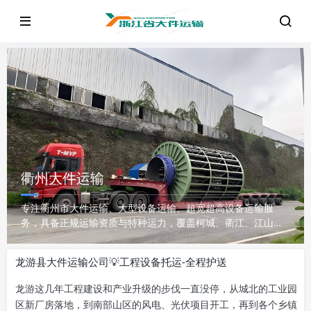
衢州大件运输
专注衢州市大件运输、大型设备运输、超宽超高设备运输服
务，具备正规运输资质与特种运力，覆盖柯城、衢江、江山、
龙游等全域，提供超限办证、路线勘测、全程押运一站式大件
托运方案，安全高效有保障。 2. 首页开篇叙述（蜘蛛首抓，强
龙游县大件运输公司💡工程设备托运-全程护送
化核心
龙游这几年工程建设和产业升级的步伐一直没停，从城北的工业园
区新厂房落地，到南部山区的风电、光伏项目开工，再到各个乡镇