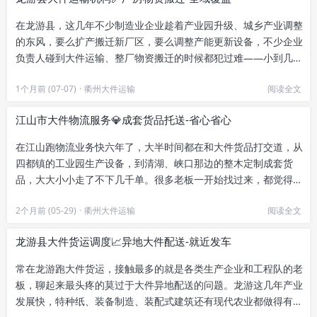
在龙游县，这几年不少制造业企业趁着产业园升级、城乡产业调整
的东风，要么扩产搬迁新厂区，要么调整产能更新设备，不少企业
负责人碰到大件运输、整厂物资搬迁的时候都犯过难——小到几吨
重的加工机床，大到几十米长...
1个月前 (07-07)
·
衢州大件运输
阅读全文
江山市大件物流服务💎成套货品托送-省心省心
在江山跑物流业务快六年了，大半时间都在和大件货品打交道，从
四都镇的工业园生产设备，到清湖、峡口那边的整木定制成套货
品，大大小小走了不下几千单。很多老板一开始找过来，都觉得
“大件不就是找个大车装吗”，尤...
2个月前 (05-29)
·
衢州大件运输
阅读全文
龙游县大件货运调度📈异地大件配送-就近发车
常在龙游跑大件货运，接触最多的就是各类生产企业和工程队的老
板，聊起来最头疼的莫过于大件异地配送的问题。龙游这几年产业
发展快，特种纸、装备制造、装配式建筑还有现代农业都做得有声