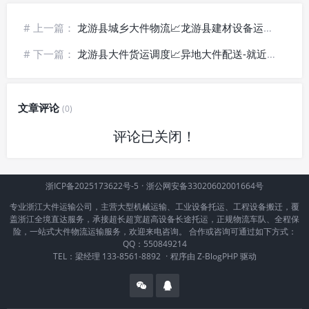
# 上一篇：
龙游县城乡大件物流📈龙游县建材设备运输-专线直达
# 下一篇：
龙游县大件货运调度📈异地大件配送-就近发车
文章评论
(0)
评论已关闭！
浙ICP备2025173622号-5
·
浙公网安备33020602001664号
专业浙江大件运输公司，主营大型机械运输、工业设备托运、工程设备搬迁，覆
盖浙江全境直达服务，承接超长超宽超高设备长途托运，正规物流车队、全程保
险，一站式大件物流运输服务，欢迎来电咨询。 合作或咨询可通过如下方式：
QQ：550849214
TEL：梁经理 133-8561-8892
·
程序由
Z-BlogPHP
驱动