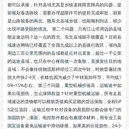
都可以承接，针对县域尤其是乡镇道路限宽限高的问题，提
前规划备选路线，需要办理超限许可的提前完成审批，就算
是山路较多的闽北、赣东北县域乡镇，也能顺利到达，很少
出现半路受阻的情况。 第二个问题，只有江山市周边的县域
能走速达吗？远一点的西北、东北县域能不能覆盖？目前县
域速达网络已经覆盖了全国九成以上的县级行政区，省内及
周边三百公里范围内的县域都是点对点直发，超过一千公里
的远途县域，也只在中心枢纽做一次集散，直接发往目的地
县域，不会像传统物流那样经过三四次中转，时效普遍比传
统大件快2-4天，价格也因为减少了中转装卸环节，平均低1
0%-15%左右。 第三个问题，重型机械价值高，运输途中如
果出现损伤，怎么保障权益？针对重型机械运输，所有走县
域速达的货物都可以根据货值购买足额的货运保险，全程GP
S定位追踪，运输过程中针对设备的易损部位都会做专门的
加固防护，漆面、电控部件都会包裹缓冲材料，用专业工装
固定设备避免运输途中滑动碰撞，如果真的出现损伤，24小