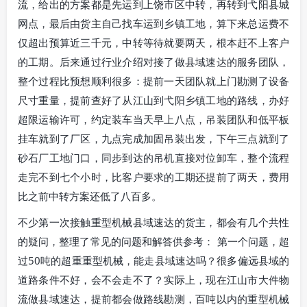
流，给出的方案都是先运到上饶市区中转，再转到弋阳县城
网点，最后由货主自己找车运到乡镇工地，算下来总运费不
仅超出预算近三千元，中转等待就要两天，根本赶不上客户
的工期。后来通过行业介绍对接了做县域速达的服务团队，
整个过程比预想顺利很多：提前一天团队就上门勘测了设备
尺寸重量，提前查好了从江山到弋阳乡镇工地的路线，办好
超限运输许可，约定装车当天早上八点，吊装团队和低平板
挂车就到了厂区，九点完成加固吊装出发，下午三点就到了
砂石厂工地门口，同步到达的吊机直接对位卸车，整个流程
走完不到七个小时，比客户要求的工期还提前了两天，费用
比之前中转方案还低了八百多。
不少第一次接触重型机械县域速达的货主，都会有几个共性
的疑问，整理了常见的问题和解答供参考： 第一个问题，超
过50吨的超重重型机械，能走县域速达吗？很多偏远县域的
道路条件不好，会不会走不了？实际上，现在江山市大件物
流做县域速达，提前都会做路线勘测，百吨以内的重型机械