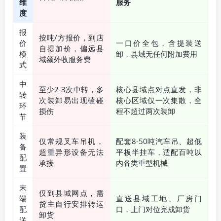
维
服务
度
报
按吨/方报价，到店
价
一口价全包，含提装送
自提加价，偏远县
模
卸，县域无任何附加费用
域额外收服务费
式
中
至少2-3次中转，多
核心县域点对点直发，非
转
次装卸易出现磕碰
核心区域仅一次集散，全
环
损伤
程不超过两次装卸
节
装
仅常规叉车吊机，
配套8-50吨汽车吊、超低
备
超重异形设备无法
平板半挂车，适配百吨以
配
承接
内各类重型机械
置
末
仅到县城网点，需
端
直送县域工地、厂房门
货主自行安排转运
配
口，上门对位完成卸货
卸货
送