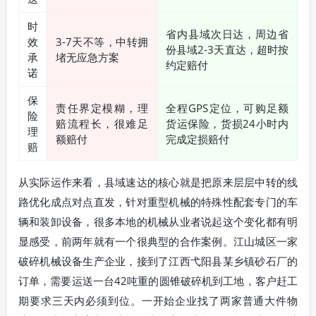
时
省内县域次日达，周边省
效
3-7天不等，中转拥
份县域2-3天直达，超时按
承
堵无应急方案
约定赔付
诺
保
责任界定模糊，理
全程GPS定位，可购足额
险
赔流程长，很难足
货运保险，货损24小时内
理
额赔付
完成定损赔付
赔
从实际运作来看，县域速达的核心就是把原来层层中转的线
路优化成点对点直发，针对重型机械的特殊性配套专门的车
辆和装卸设备，很多本地的机械从业者说起这个变化都有明
显感受，前两年就有一个很典型的合作案例。江山城区一家
破碎机械设备生产企业，接到了江西弋阳县某乡镇砂石厂的
订单，需要运送一台42吨重的圆锥破碎机到工地，客户赶工
期要求三天内必须到位。一开始企业找了两家普通大件物