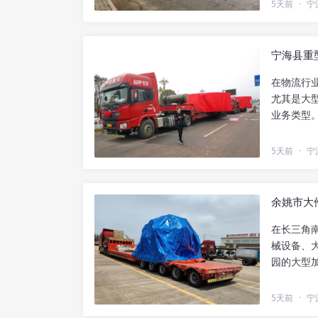
5天前
·
宁
宁海县重
在物流行
尤其是大
业务类型
是价格，..
5天前
·
宁
余姚市大
在长三角
械设备、
园的大型
件物流的..
5天前
·
宁