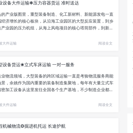
业设备大件运输❃压力容器货运 准时送达
岛的产业版图里，重型装备制造、化工新材料、新能源发电一直
域经济增长的核心板块，从沿海工业园区的大型反应装置，到乡
造产业园的压力机组，从海上风电项目的核心塔筒部件，到新建
.
波大件运输
阅读全文
型设备货运❀立式车床运输 一对一服务
造业物流领域，大型装备的跨区域运输一直是考验物流服务商能
场景，余姚作为国内重要的装备制造集聚地，每年有大量立式车
精密加工设备从这里发往全国各个生产基地，不少制造企业都曾
.
波大件运输
阅读全文
程机械物流❂掘进机托运 长途护航