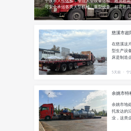
宁波市大件运输，专注大型设备运输、超宽超高
可安全承运各类大型机械、重型设备、超宽超高
户提供安全、高效、省心的宁波市大件运输解决
慈溪市超
在慈溪这
型生产设
床是制造
开的一环..
5天前
·
宁
余姚市特
余姚市地
托发达的
业，这类
属于特种..