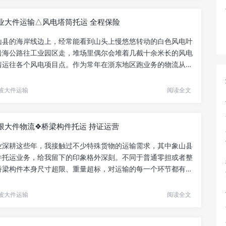
业大件运输△风电塔筒托运 全程保险
山县的海岸线边上，经常能看到山头上慢悠悠转动的白色风电叶
沿海公路往工业园区走，堆场里偶尔会堆着几截十余米长的风电
着运往各个风电项目点。作为常年在浙东地区跑业务的物流从业
.
波大件运输
阅读全文
限大件物流❖桥梁构件托运 持证运营
业深耕这些年，我接触过不少特殊货物的运输需求，其中象山县
件托运业务，给我留下的印象格外深刻。不同于普通零担或者整
桥梁构件本身尺寸超限、重量超标，对运输的每一个环节都有极
.
波大件运输
阅读全文