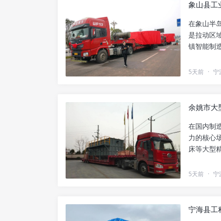
象山县工
在象山半
是拉动区
镇智能制
化工园区..
5天前
·
宁
余姚市大
在国内制
力的核心
床等大型
遇到过运..
5天前
·
宁
宁海县工