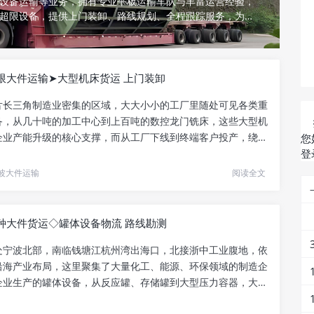
设备运输等业务，拥有专业平板运输车队与丰富运营经验，
超限设备，提供上门装卸、路线规划、全程跟踪服务，为客
方案。
限大件运输➤大型机床货运 上门装卸
片长三角制造业密集的区域，大大小小的工厂里随处可见各类重
备，从几十吨的加工中心到上百吨的数控龙门铣床，这些大型机
企业产能升级的核心支撑，而从工厂下线到终端客户投产，绕不
您
.
登
波大件运输
阅读全文
种大件货运◇罐体设备物流 路线勘测
处宁波北部，南临钱塘江杭州湾出海口，北接浙中工业腹地，依
沿海产业布局，这里聚集了大量化工、能源、环保领域的制造企
企业生产的罐体设备，从反应罐、存储罐到大型压力容器，大多
.