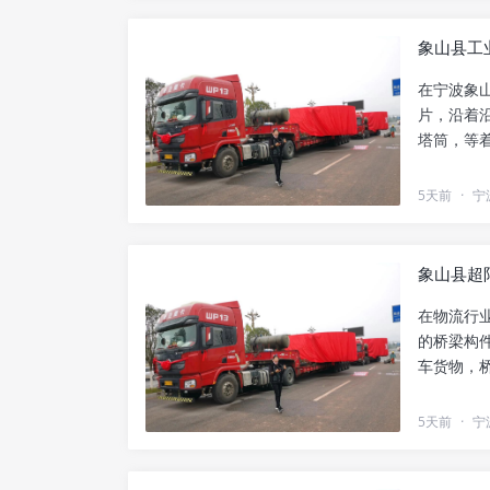
象山县工
在宁波象
片，沿着
塔筒，等
者，我见..
5天前
·
宁
象山县超
在物流行
的桥梁构
车货物，
高要求，..
5天前
·
宁