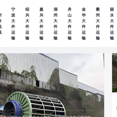
宁
绍
嘉
湖
舟
金
衢
丽
州
波
兴
兴
州
山
华
州
水
件
大
大
大
大
大
大
大
大
流
件
件
件
件
件
件
件
件
线
运
运
运
运
运
运
运
运
输
输
输
输
输
输
输
输