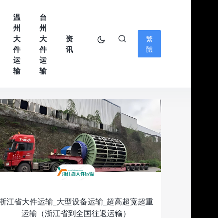
温
台
州
州
大
大
资
繁
件
件
讯
體
运
运
输
输
浙江省大件运输_大型设备运输_超高超宽超重
运输（浙江省到全国往返运输）