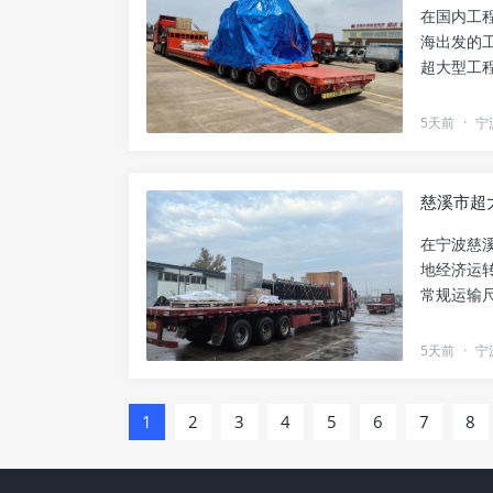
在国内工
海出发的
超大型工
通的货物..
5天前
·
宁
慈溪市超
在宁波慈
地经济运
常规运输
到几十上..
5天前
·
宁
1
2
3
4
5
6
7
8