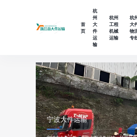
杭
州
杭州
杭
首
大
工程
大
页
件
机械
物
运
运输
专
输
宁波大件运输