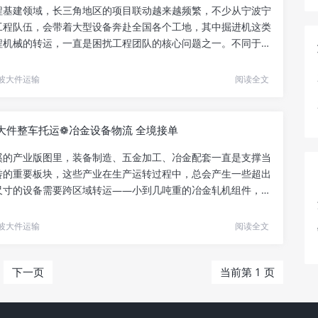
程基建领域，长三角地区的项目联动越来越频繁，不少从宁波宁
工程队伍，会带着大型设备奔赴全国各个工地，其中掘进机这类
程机械的转运，一直是困扰工程团队的核心问题之一。不同于普
.
波大件运输
阅读全文
大件整车托运❁冶金设备物流 全境接单
溪的产业版图里，装备制造、五金加工、冶金配套一直是支撑当
转的重要板块，这些产业在生产运转过程中，总会产生一些超出
尺寸的设备需要跨区域转运——小到几吨重的冶金轧机组件，大
.
波大件运输
阅读全文
下一页
当前第 1 页