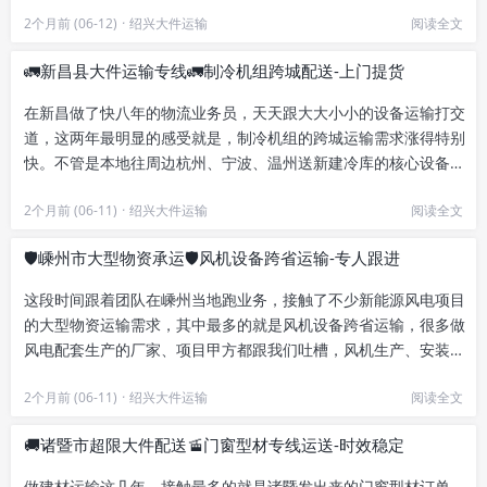
高价值大件工业货物，普遍体...
2个月前 (06-12)
·
绍兴大件运输
阅读全文
🚛新昌县大件运输专线🚛制冷机组跨城配送-上门提货
在新昌做了快八年的物流业务员，天天跟大大小小的设备运输打交
道，这两年最明显的感受就是，制冷机组的跨城运输需求涨得特别
快。不管是本地往周边杭州、宁波、温州送新建冷库的核心设备，
还是从外地原厂把定制的大型...
2个月前 (06-11)
·
绍兴大件运输
阅读全文
🛡️嵊州市大型物资承运🛡️风机设备跨省运输-专人跟进
这段时间跟着团队在嵊州当地跑业务，接触了不少新能源风电项目
的大型物资运输需求，其中最多的就是风机设备跨省运输，很多做
风电配套生产的厂家、项目甲方都跟我们吐槽，风机生产、安装都
安排得明明白白，偏偏卡在运...
2个月前 (06-11)
·
绍兴大件运输
阅读全文
🚚诸暨市超限大件配送🚡门窗型材专线运送-时效稳定
做建材运输这几年，接触最多的就是诸暨发出来的门窗型材订单。