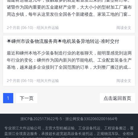
诸暨作为国内重要的五金建材产业带，大大小小的型材加工厂遍布
周边乡镇，每年从这里发往全国各个新建楼盘、家装工地的门窗型
材不计其数。和普通零散货物...
2个月前 (06-10)
·
绍兴大件运输
阅读全文
🌟嵊州市设备物流服务商🌟电机装备异地转运-准时交付
最近和嵊州本地不少装备制造行业的老板聊天，能明显感觉到这两
年行业的变化：嵊州作为国内新兴的节能电机、工业配套装备生产
基地，越来越多企业接到了全国范围的订单，大到整厂搬迁的成套
设备，小到新项目配套的核心...
2个月前 (06-10)
·
绍兴大件运输
阅读全文
1
下一页
点击返回首页
浙ICP备2025173622号-5
·
浙公网安备33020602001664号
专业浙江大件运输公司，主营大型机械运输、工业设备托运、工程设备搬迁，覆
盖浙江全境直达服务，承接超长超宽超高设备长途托运，正规物流车队、全程保