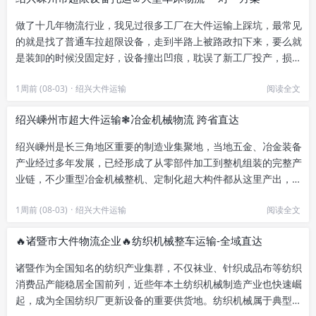
做了十几年物流行业，我见过很多工厂在大件运输上踩坑，最常见
的就是找了普通车拉超限设备，走到半路上被路政扣下来，要么就
是装卸的时候没固定好，设备撞出凹痕，耽误了新工厂投产，损失
比运费贵好几倍。前两年我们...
1周前 (08-03)
·
绍兴大件运输
阅读全文
绍兴嵊州市超大件运输❃冶金机械物流 跨省直达
绍兴嵊州是长三角地区重要的制造业集聚地，当地五金、冶金装备
产业经过多年发展，已经形成了从零部件加工到整机组装的完整产
业链，不少重型冶金机械整机、定制化超大构件都从这里产出，运
往全国各个生产基地。对于这...
1周前 (08-03)
·
绍兴大件运输
阅读全文
🔥诸暨市大件物流企业🔥纺织机械整车运输-全域直达
诸暨作为全国知名的纺织产业集群，不仅袜业、针织成品布等纺织
消费品产能稳居全国前列，近些年本土纺织机械制造产业也快速崛
起，成为全国纺织厂更新设备的重要供货地。纺织机械属于典型的