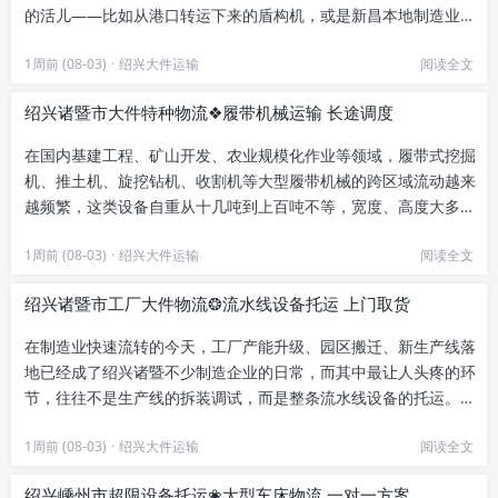
的活儿——比如从港口转运下来的盾构机，或是新昌本地制造业产
出的大型风电部件、化工罐体...
1周前 (08-03)
·
绍兴大件运输
阅读全文
绍兴诸暨市大件特种物流❖履带机械运输 长途调度
在国内基建工程、矿山开发、农业规模化作业等领域，履带式挖掘
机、推土机、旋挖钻机、收割机等大型履带机械的跨区域流动越来
越频繁，这类设备自重从十几吨到上百吨不等，宽度、高度大多超
出普通货运的超限标准，对运...
1周前 (08-03)
·
绍兴大件运输
阅读全文
绍兴诸暨市工厂大件物流❂流水线设备托运 上门取货
在制造业快速流转的今天，工厂产能升级、园区搬迁、新生产线落
地已经成了绍兴诸暨不少制造企业的日常，而其中最让人头疼的环
节，往往不是生产线的拆装调试，而是整条流水线设备的托运。作
为常年在诸暨各大产业园区跑...
1周前 (08-03)
·
绍兴大件运输
阅读全文
绍兴嵊州市超限设备托运❀大型车床物流 一对一方案