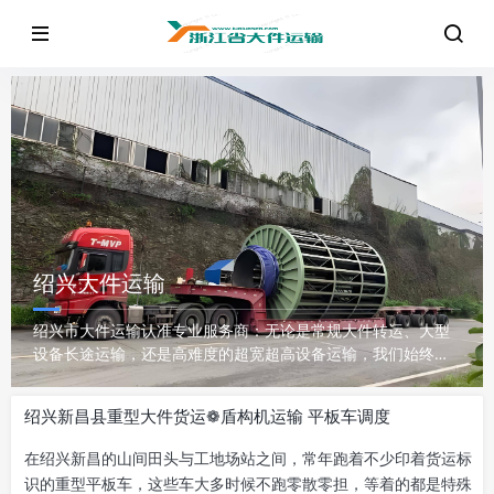
绍兴大件运输
绍兴市大件运输认准专业服务商：无论是常规大件转运、大型
设备长途运输，还是高难度的超宽超高设备运输，我们始终坚
守安全底线、严控运输时效，为绍兴全市及周边客户提供稳定
可靠的大件物流服务。如需咨询报价、定制运输方案，可随时
绍兴新昌县重型大件货运❁盾构机运输 平板车调度
联系，快速响应您的大件运输需求！
在绍兴新昌的山间田头与工地场站之间，常年跑着不少印着货运标
识的重型平板车，这些车大多时候不跑零散零担，等着的都是特殊