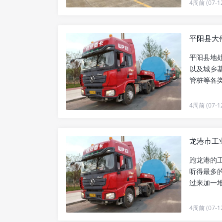
4周前 (07-1
平阳县大件
平阳县地
以及城乡
管桩等各
运，大件基.
4周前 (07-1
龙港市工业
跑龙港的
听得最多
过来加一
期。尤其是.
4周前 (07-1