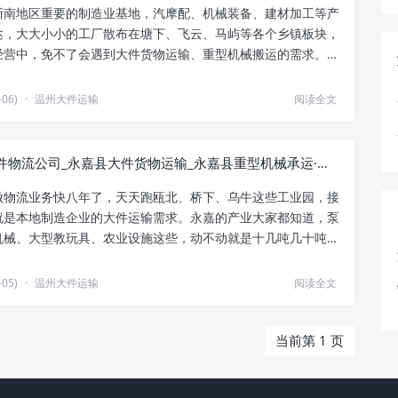
浙南地区重要的制造业基地，汽摩配、机械装备、建材加工等产
达，大大小小的工厂散布在塘下、飞云、马屿等各个乡镇板块，
经营中，免不了会遇到大件货物运输、重型机械搬运的需求。大
.
06)
·
温州大件运输
阅读全文
永嘉县大件物流公司_永嘉县大件货物运输_永嘉县重型机械承运·准时送达
做物流业务快八年了，天天跑瓯北、桥下、乌牛这些工业园，接
就是本地制造企业的大件运输需求。永嘉的产业大家都知道，泵
机械、大型教玩具、农业设施这些，动不动就是十几吨几十吨，
.
05)
·
温州大件运输
阅读全文
当前第 1 页