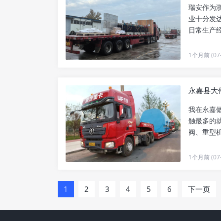
瑞安作为
业十分发
日常生产
到工厂整..
1个月前 (07-
我在永嘉
触最多的
阀、重型
尺寸超出..
1个月前 (07-
1
2
3
4
5
6
下一页