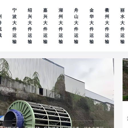
宁
绍
嘉
湖
舟
金
衢
丽
州
波
兴
兴
州
山
华
州
水
件
大
大
大
大
大
大
大
大
流
件
件
件
件
件
件
件
件
线
运
运
运
运
运
运
运
运
输
输
输
输
输
输
输
输