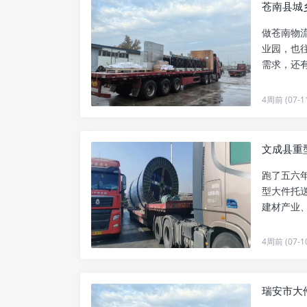
苍南县城乡
做苍南物
业园，也
需求，还
后，变化真.
4周前 (07-1
文成县重型
跑了五六
型大件托
建材产业
丈漈、珊..
4周前 (07-1