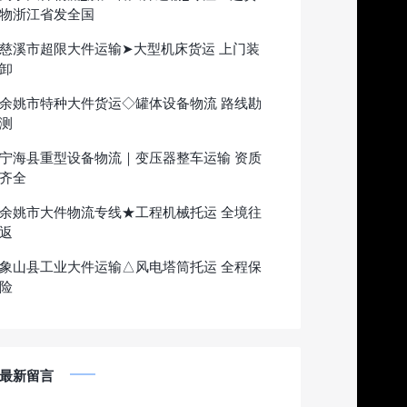
物浙江省发全国
慈溪市超限大件运输➤大型机床货运 上门装
卸
余姚市特种大件货运◇罐体设备物流 路线勘
测
宁海县重型设备物流｜变压器整车运输 资质
齐全
余姚市大件物流专线★工程机械托运 全境往
返
象山县工业大件运输△风电塔筒托运 全程保
险
最新留言