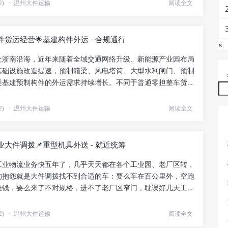
2)
·
温州大件运输
阅读全文
货运经营🌟基建构件外运 - 合规通行
«
处浙南沿海，近年来随着全域交通网络升级、新能源产业园布局
基础设施改造提速，预制箱梁、风电塔筒、大型水利闸门、预制
类基建预制构件的外运需求持续增长。不同于普通零担整车货
..
2)
·
温州大件运输
阅读全文
大件调拨📌重型机具外送 - 就近统筹
工业物流业务快五年了，几乎天天都在各个工业园、老厂区转，
的抱怨就是大件调拨找不到合适的车：要么车在百公里外，空跑
堆钱，要么来了不对规格，进不了老厂区窄门，耽误好几天工
..
2)
·
温州大件运输
阅读全文