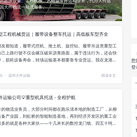
高超限设备、工程机械、风电设备等运输业务，代办大件运
国大件物流一站式服务。
型工程机械货运｜履带设备整车托运｜高低板车型齐全
朋友都知道，履带式挖机、推土机、旋挖钻、履带吊这类重型工
自己上路行驶不仅会碾压破坏沥青路面，属于违法行为，还会快
带，损耗设备寿命，转场运输基本都要靠专业货运。我在龙港做
您
.
登
9)
·
温州大件运输
阅读全文
运输公司💡重型机具托送 - 全程护航
年的物流业务员，大部分时间都在跑乐清本地的制造工厂，从柳
装备产业园，到虹桥的智能制造基地，再到经济开发区的重工企
最多的就是各种大家伙——十几米长的数控龙门铣、四五十吨重
.