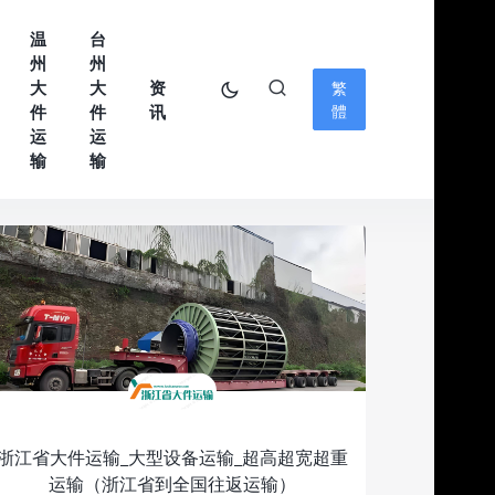
温
台
州
州
大
大
资
繁
件
件
讯
體
运
运
输
输
浙江省大件运输_大型设备运输_超高超宽超重
运输（浙江省到全国往返运输）