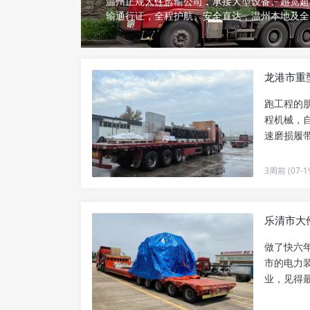
温州正规大件运输公司，承接大型设备、超宽超
输通行证，全程护航、安全直达，温州本地及全
龙港市重
跑工程的
程机械，
速磨损履
物流货运..
3周前 (07-1
乐清市大件
做了快六
市的电力
业，见得
的电力变..