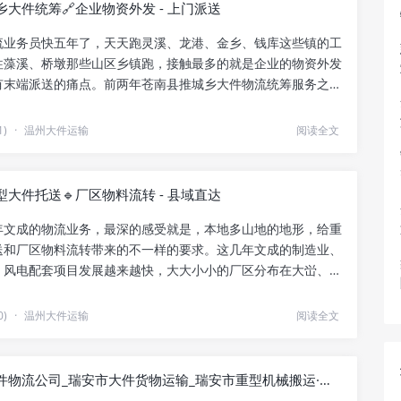
大件统筹🔗企业物资外发 - 上门派送
流业务员快五年了，天天跑灵溪、龙港、金乡、钱库这些镇的工
往藻溪、桥墩那些山区乡镇跑，接触最多的就是企业的物资外发
有末端派送的痛点。前两年苍南县推城乡大件物流统筹服务之
..
1)
·
温州大件运输
阅读全文
大件托送🔹厂区物料流转 - 县域直达
年文成的物流业务，最深的感受就是，本地多山地的地形，给重
送和厂区物料流转带来的不一样的要求。这几年文成的制造业、
、风电配套项目发展越来越快，大大小小的厂区分布在大峃、百
.
0)
·
温州大件运输
阅读全文
瑞安市大件物流公司_瑞安市大件货物运输_瑞安市重型机械搬运·上门装卸