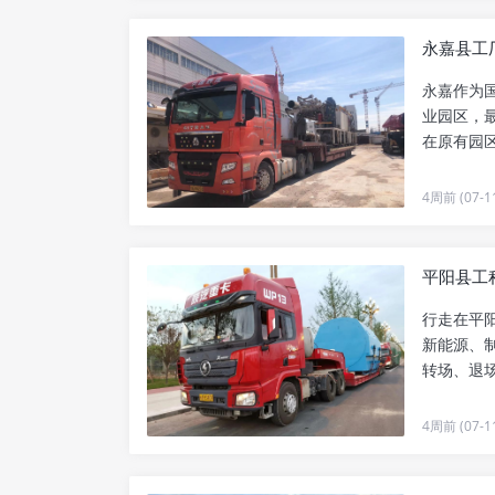
永嘉县工
永嘉作为
业园区，
在原有园
责人都遇..
4周前 (07-1
平阳县工程
行走在平
新能源、
转场、退
儿。不同..
4周前 (07-1