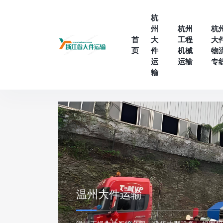
杭
州
杭州
杭
首
大
工程
大
页
件
机械
物
运
运输
专
输
温州大件运输