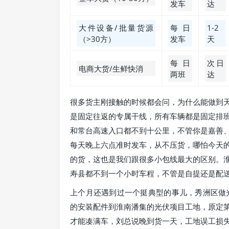
发车
达
大件设备/批量货源
每日
1-2
（>30方）
发车
天
每日
次日
电商大货/生鲜快消
两班
达
很多货主刚接触的时候都会问，为什么能做到
是固定往返的专属干线，所有车辆都是固定排
和常台高速入口都不到十公里，不管你是嘉善
每天晚上六点准时发车，从不压货，哪怕今天
的货，这也是我们跟很多小包线最大的区别。
寿县都不到一个小时车程，不管是自提还是配
上个月还遇到过一个挺典型的事儿，秀洲区做
的安装配件到淮南潘集的光伏项目工地，原定
才能凑满车，刘总说晚到货一天，工地误工损