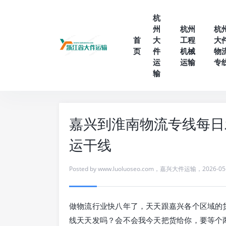
杭
州
杭州
杭
首
大
工程
大
页
件
机械
物
运
运输
专
输
嘉兴到淮南物流专线每日
运干线
Posted by
www.luoluoseo.com
，
嘉兴大件运输
，
2026-05
做物流行业快八年了，天天跟嘉兴各个区域的
线天天发吗？会不会我今天把货给你，要等个