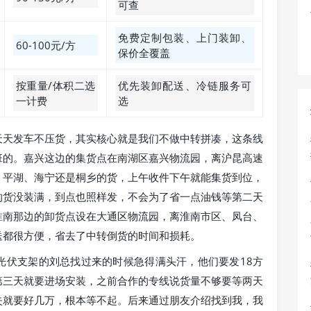
可查
免费定制包装、上门装卸、
60-100元/方
保价全覆盖
按重量/体积二选
优先装卸配送、冷链服务可
一计费
选
天天发车不压货，其实核心就是我们不做中转拼凑，这条线
班的。嘉兴这边的集货点在南湖区嘉兴物流园，离沪昆高速
、平湖、海宁还是桐乡的货，上午收件下午就能集货到位，
的货没装满，到点也照样发，不会为了省一点油钱等第二天
淮南那边的卸货点设在大通区物流园，离淮南市区、凤台、
送都很方便，省去了中转倒货的时间和损耗。
光伏支架的刘总找过来的时候急得满头汗，他们要发18方
第三天就要进场安装，之前合作的专线说货量不够要等两天
失就要好几万，根本等不起。后来通过朋友介绍找到我，我