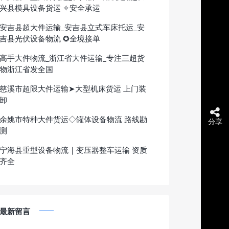
兴县模具设备货运 ✧安全承运
安吉县超大件运输_安吉县立式车床托运_安
吉县光伏设备物流 ✪全境接单
高手大件物流_浙江省大件运输_专注三超货
物浙江省发全国
慈溪市超限大件运输➤大型机床货运 上门装
卸
余姚市特种大件货运◇罐体设备物流 路线勘
分享
测
宁海县重型设备物流｜变压器整车运输 资质
齐全
最新留言