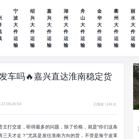
宁
绍
嘉
湖
舟
金
衢
丽
州
波
兴
兴
州
山
华
州
水
件
大
大
大
大
大
大
大
大
流
件
件
件
件
件
件
件
件
线
运
运
运
运
运
运
运
运
输
输
输
输
输
输
输
输
发车吗🔥嘉兴直达淮南稳定货
-23 08:26:54
已阅读 1249 次
货主打交道，听得最多的问题，除了价格，就是“你们这条
两三天才走？”尤其是发往淮南方向的货，不管是海宁皮革