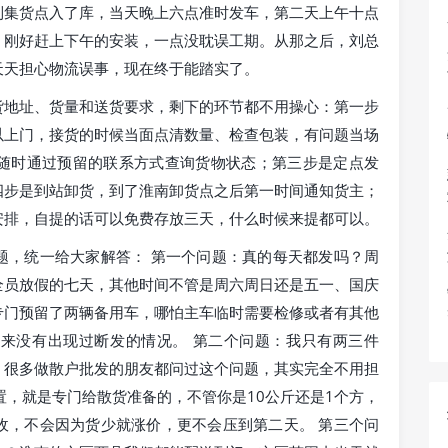
到集货点入了库，当天晚上六点准时发车，第二天上午十点
，刚好赶上下午的安装，一点没耽误工期。从那之后，刘总
天天担心物流误事，现在终于能踏实了。
货地址、货量和送货要求，剩下的环节都不用操心：第一步
以上门，接货的时候当面点清数量、检查包装，有问题当场
随时通过预留的联系方式查询货物状态；第三步是定点发
四步是到站卸货，到了淮南卸货点之后第一时间通知货主；
安排，自提的话可以免费存放三天，什么时候来提都可以。
题，统一给大家解答： 第一个问题：真的每天都发吗？周
全员放假的七天，其他时间不管是周六周日还是五一、国庆
专门预留了两辆备用车，哪怕主车临时需要检修或者有其他
来没有出现过断发的情况。 第二个问题：我只有两三件
？很多做散户批发的朋友都问过这个问题，其实完全不用担
置，就是专门给散货准备的，不管你是10公斤还是1个方，
收，不会因为货少就涨价，更不会压到第二天。 第三个问