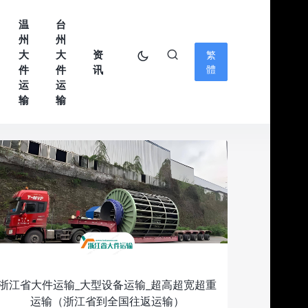
温
台
州
州
大
大
资
繁
件
件
讯
體
运
运
输
输
浙江省大件运输_大型设备运输_超高超宽超重
运输（浙江省到全国往返运输）