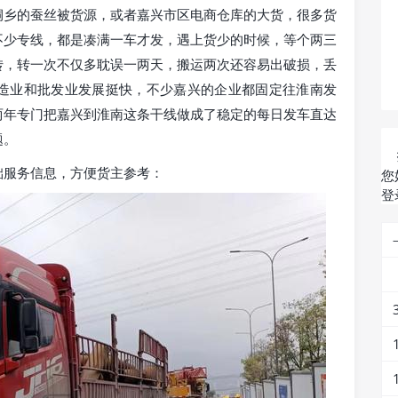
桐乡的蚕丝被货源，或者嘉兴市区电商仓库的大货，很多货
不少专线，都是凑满一车才发，遇上货少的时候，等个两三
转，转一次不仅多耽误一两天，搬运两次还容易出破损，丢
造业和批发业发展挺快，不少嘉兴的企业都固定往淮南发
两年专门把嘉兴到淮南这条干线做成了稳定的每日发车直达
题。
础服务信息，方便货主参考：
您
登