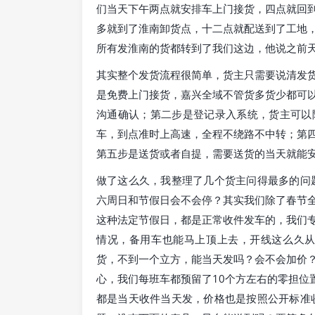
们当天下午两点就安排车上门接货，四点就回
多就到了淮南卸货点，十二点就配送到了工地
所有发淮南的货都转到了我们这边，他说之前
其实整个发货流程很简单，货主只需要说清发
是免费上门接货，嘉兴全域不管货多货少都可
沟通确认；第二步是登记录入系统，货主可以
车，到点准时上高速，全程不绕路不中转；第
第五步是送货或者自提，需要送货的当天就能
做了这么久，我整理了几个货主问得最多的问
六周日和节假日会不会停？其实我们除了春节
这种法定节假日，都是正常收件发车的，我们
情况，备用车也能马上顶上去，开线这么久从
货，不到一个立方，能当天发吗？会不会加价
心，我们每班车都预留了10个方左右的零担位
都是当天收件当天发，价格也是按照公开标准