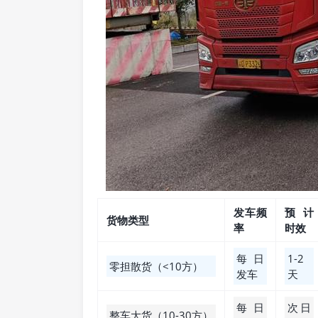
发车频
预计
货物类型
率
时效
每日
1-2
零担散货（<10方）
发车
天
每日
次日
整车大货（10-30方）