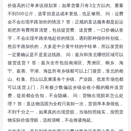
价值高的订单来说很划算；如果货量只有3立方以内、重量
不到500公斤，选零担直达成本更低，也足够用。 问：运费
会不会出现半路加价的情况？ 答：正规的直达服务都是起运
前把所有费用算清楚，包括提货费、送货费，一口价确认签
字，不会出现半路坐地起价的情况，遇到那种报价特别低，
然后半路加价的，大多是中介黄牛转的中转单，所以发货前
一定要确认是不是直达线路。 问：嘉兴和淮北哪些区域可以
接货送货？ 答：嘉兴全市包括南湖区、秀洲区、桐乡、海
宁、嘉善、平湖、海盐所有乡镇都可以上门接货，淮北的相
山、杜集、烈山以及濉溪各个乡镇、产业园、批发市场也都
可以送货上门，只有极少数偏远乡镇会收小额的额外送货
费，提前都会告知，不会隐瞒。 问：货物出现损坏怎么处
理？ 答：直达物流因为全程只装卸一次，货损率本身很低，
不到千分之一，如果真的出现货损，当场拍照核实，按照货
物实际价值理赔，流程清晰，不会推诿拖延。
总的来说，嘉兴到淮北的货运运费计算并没有那么复杂，核