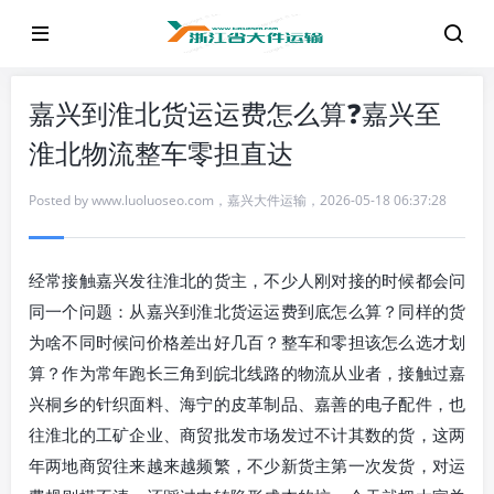
嘉兴到淮北货运运费怎么算❓嘉兴至
淮北物流整车零担直达
Posted by
www.luoluoseo.com
，
嘉兴大件运输
，
2026-05-18 06:37:28
经常接触嘉兴发往淮北的货主，不少人刚对接的时候都会问
同一个问题：从嘉兴到淮北货运运费到底怎么算？同样的货
为啥不同时候问价格差出好几百？整车和零担该怎么选才划
算？作为常年跑长三角到皖北线路的物流从业者，接触过嘉
兴桐乡的针织面料、海宁的皮革制品、嘉善的电子配件，也
往淮北的工矿企业、商贸批发市场发过不计其数的货，这两
年两地商贸往来越来越频繁，不少新货主第一次发货，对运