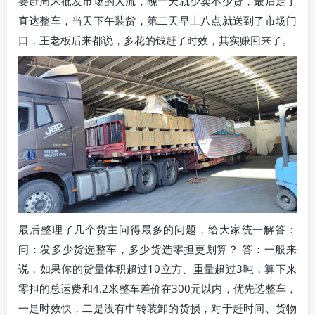
要赶周末批发市场的人流，晚一天就少卖不少货，最后定了
直达整车，当天下午装货，第二天早上八点就送到了市场门
口，王老板后来都说，多花的钱赶了时效，其实赚回来了。
最后整理了几个货主问得最多的问题，给大家统一解答：
问：发多少货选整车，多少货选零担更划算？ 答：一般来
说，如果你的货量体积超过10立方、重量超过3吨，算下来
零担的总运费和4.2米整车差价在300元以内，优先选整车，
一是时效快，二是没有中转装卸的货损，对于赶时间、货物