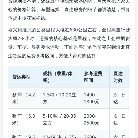
费规则摸不清，还踩过中转隐形成本的坑，今天就把大家关
心的价格计算、车型选择、直达服务的细节都讲清楚，帮各
位货主少花冤枉钱。
嘉兴到淮北的公路里程大概在630公里左右，全程高速行驶
大概7-8小时，运费的核心基础是里程，在此之上会根据货
量、车型、服务要求浮动，下面是整理的当前嘉兴到淮北直
达货运的运费参考区间，方便大家对照估算：
规格（载重/体
参考运费
直达
货运类型
积）
区间
时效
整车（4.2
1-5吨 / 10-20立
1400-
次日
米）
方
1800元
达
整车（6.8
5-10吨 / 20-35
2000-
次日
米）
立方
2500元
达
整车（9.6
10-18吨 / 35-
2600-
次日