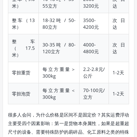
米）
55立方
3200元
达
整车（13
18-32吨 / 50-
3500-
次日
米）
80立方
4200元
达
整车
30-35吨 / 80-
4000-
次日
（17.5
120立方
4800元
达
米）
每立方重量＞
2.2-2.8元/
零担重货
1-2天
300kg
公斤
每立方重量＜
70-100元/
零担泡货
1-2天
300kg
立方
很多人会问，为什么价格是区间不是固定价？其实运费浮动
主要受四个因素影响：第一是货物本身属性，如果是超重超
尺寸的设备、需要特殊防护的易碎品、化工原料之类的特殊