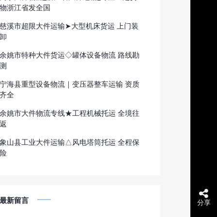
物浙江省发全国
慈溪市超限大件运输➤大型机床货运 上门装
卸
余姚市特种大件货运◇罐体设备物流 路线勘
测
宁海县重型设备物流｜变压器整车运输 资质
齐全
余姚市大件物流专线★工程机械托运 全境往
返
象山县工业大件运输△风电塔筒托运 全程保
险
最新留言
分享