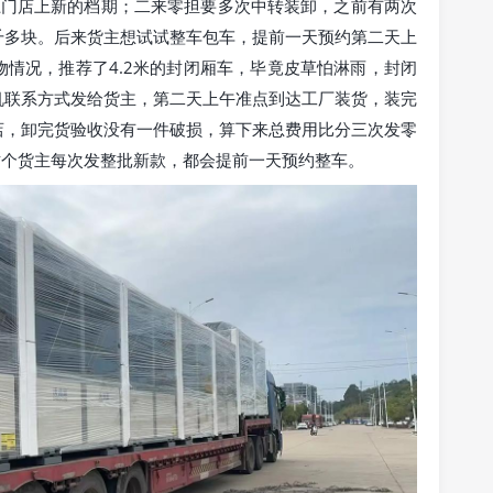
上门店上新的档期；二来零担要多次中转装卸，之前有两次
千多块。后来货主想试试整车包车，提前一天预约第二天上
情况，推荐了4.2米的封闭厢车，毕竟皮草怕淋雨，封闭
机联系方式发给货主，第二天上午准点到达工厂装货，装完
店，卸完货验收没有一件破损，算下来总费用比分三次发零
这个货主每次发整批新款，都会提前一天预约整车。