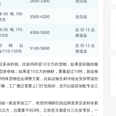
2600-3300
次日达
方
8-30吨/50-
3500-4200
次日达
75方
0-35吨/75-
次日12点
4300-5000
110方
前送达
30吨以
次日12点
5100-5800
/110-150方
前送达
花多余的钱，比如同样是10立方的货物，如果是轻抛的服
型多收钱；如果是10立方的钢材，重量超过10吨，就会推
对特殊货物也会调整方案，比如运输生鲜冷链会安排带温控
车辆，工厂搬迁需要上门打包装卸，也可以提前加配专业工
。
福镇一家皮草加工厂，给宿州埇桥区的品牌直营店发秋冬新
12立方，总重量不到3吨。之前货主都是分三次发零担，一