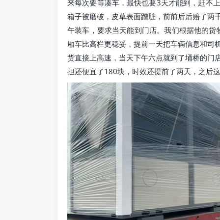
来每次要等凑车，最快也要3天才能到，赶不
箱子被磨破，皮草表面蹭脏，前前后后赔了两
午装车，要求当天能到门店。我们根据他的货物
厢车比高栏更稳妥，提前一天把车辆信息和司
货直接上高速，当天下午六点就到了埇桥的门
担还便宜了180块，时效还提前了两天，之后