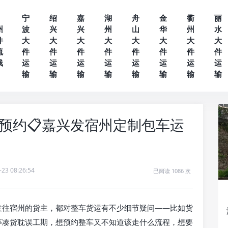
宁
绍
嘉
湖
舟
金
衢
丽
州
波
兴
兴
州
山
华
州
水
件
大
大
大
大
大
大
大
大
流
件
件
件
件
件
件
件
件
线
运
运
运
运
运
运
运
运
输
输
输
输
输
输
输
输
预约📋嘉兴发宿州定制包车运
-23 08:26:54
已阅读 1086 次
发往宿州的货主，都对整车货运有不少细节疑问——比如货
等凑货耽误工期，想预约整车又不知道该走什么流程，想要