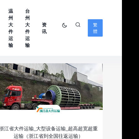
温
台
州
州
大
大
资
繁
件
件
讯
體
运
运
输
输
浙江省大件运输_大型设备运输_超高超宽超重
运输（浙江省到全国往返运输）