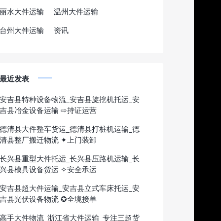
丽水大件运输
温州大件运输
台州大件运输
资讯
最近发表
安吉县特种设备物流_安吉县旋挖机托运_安
吉县冶金设备运输 ⇨持证运营
德清县大件整车货运_德清县打桩机运输_德
清县整厂搬迁物流 ✦上门装卸
长兴县重型大件托运_长兴县压路机运输_长
兴县模具设备货运 ✧安全承运
安吉县超大件运输_安吉县立式车床托运_安
吉县光伏设备物流 ✪全境接单
高手大件物流_浙江省大件运输_专注三超货