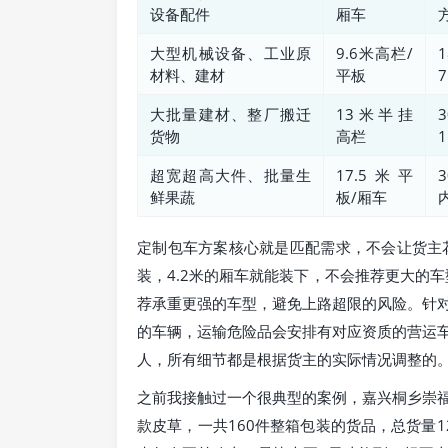
设备配件
厢车
大型机械设备、工业原
9.6米高栏/
1
材料、建材
平板
大批量建材、整厂搬迁
13米半挂
3
货物
高栏
超宽超高大件、批量生
17.5米平
鲜果蔬
板/厢车
内
定制包车方案核心就是匹配需求，不会让货主
装，4.2米的厢车就能装下，不会推荐更大的车
荐承重更强的车型，避免上路超限的风险。针
的车辆，运输危险品会安排有对应资质的营运
人，所有细节都是根据货主的实际情况调整的
之前我接触过一个很典型的案例，嘉兴桐乡崇
款皮草，一共160件整箱包装的货品，总货量