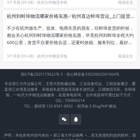
3个月前 (05-08)
·
杭州大件物流专线
阅读全文
杭州到蚌埠物流哪家价格实惠✅杭州直达蚌埠货运_上门提货上门送
不少在杭州做生产、批发、电商生意的朋友，往蚌埠发货的时候，
都会关心杭州到蚌埠物流哪家价格实惠，毕竟杭州到蚌埠全程大约
600公里，发货不仅要价格合适，还要时效稳、服务到位，最好能
杭州直达蚌埠货运，还能上...
3个月前 (05-08)
·
杭州大件物流专线
阅读全文
浙ICP备2025173622号-5
·
浙公网安备33020602001664号
专业浙江大件运输公司，主营大型机械运输、工业设备托运、工程设备搬迁，覆
盖浙江全境直达服务，承接超长超宽超高设备长途托运，正规物流车队、全程保
险，一站式大件物流运输服务，欢迎来电咨询。 合作或咨询可通过如下方式：
QQ：550849214
TEL：梁经理 133-8561-8892
·
程序由
Z-BlogPHP
驱动
声明：本站所有内容均来自 >
浙江省大件运输网
<，若无意侵犯到您的权利，请