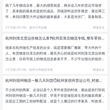
跑了几年物流业务，最大的感受就是，桐乡这几年的货运市场变
了，原来跑的最多的是纺织成品、羽绒原料这些常规货，最近两三
年，来找问重型大件运输的越来越多，大多是光伏厂、装备制造厂
的客户，开口第一句都是问有没...
3个月前 (05-08)
·
嘉兴大件运输
阅读全文
杭州到淮北货运价格怎么查❓杭州至淮北物流专线_整车零担直达
很多在杭州做生产批发的企业，或是需要搬厂搬家、寄大件的个
人，有货物发往淮北的时候，最先关心的就是杭州到淮北货运价格
怎么查，目前市面上的物流信息参差不齐，不少平台报出的低价和
实际最终收费差距很大，很多人...
3个月前 (05-08)
·
杭州大件物流专线
阅读全文
杭州到宿州物流一般几天到货⏱️杭州发宿州货运公司_时效稳定派送
不少杭州的商家、企业以及个人寄件发货的时候，都会提前打听杭
州到宿州物流一般几天到货，毕竟不管是做批发生意的服装商家，
还是赶工期的工程材料配送，或是个人搬迁的行李家具，时效准不
准直接影响后续安排。杭州作...