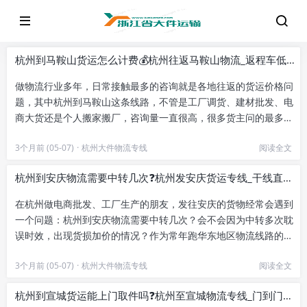
杭州到马鞍山货运怎么计费💰杭州往返马鞍山物流_返程车低价发货
做物流行业多年，日常接触最多的咨询就是各地往返的货运价格问
题，其中杭州到马鞍山这条线路，不管是工厂调货、建材批发、电
商大货还是个人搬家搬厂，咨询量一直很高，很多货主问的最多的
两个问题就是杭州到玛鞍山货...
3个月前 (05-07)
·
杭州大件物流专线
阅读全文
杭州到安庆物流需要中转几次❓杭州发安庆货运专线_干线直达运输
在杭州做电商批发、工厂生产的朋友，发往安庆的货物经常会遇到
一个问题：杭州到安庆物流需要中转几次？会不会因为中转多次耽
误时效，出现货损加价的情况？作为常年跑华东地区物流线路的从
业者，日常接触最多的就是杭...
3个月前 (05-07)
·
杭州大件物流专线
阅读全文
杭州到宣城货运能上门取件吗❓杭州至宣城物流专线_门到门托运服务