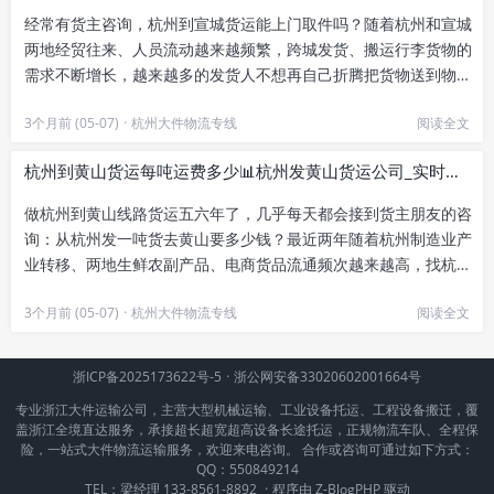
经常有货主咨询，杭州到宣城货运能上门取件吗？随着杭州和宣城
两地经贸往来、人员流动越来越频繁，跨城发货、搬运行李货物的
需求不断增长，越来越多的发货人不想再自己折腾把货物送到物流
网点，更希望能享受到省心的...
3个月前 (05-07)
·
杭州大件物流专线
阅读全文
杭州到黄山货运每吨运费多少📊杭州发黄山货运公司_实时报价查询
做杭州到黄山线路货运五六年了，几乎每天都会接到货主朋友的咨
询：从杭州发一吨货去黄山要多少钱？最近两年随着杭州制造业产
业转移、两地生鲜农副产品、电商货品流通频次越来越高，找杭州
到黄山整车整吨货运的需求也...
3个月前 (05-07)
·
杭州大件物流专线
阅读全文
浙ICP备2025173622号-5
·
浙公网安备33020602001664号
专业浙江大件运输公司，主营大型机械运输、工业设备托运、工程设备搬迁，覆
盖浙江全境直达服务，承接超长超宽超高设备长途托运，正规物流车队、全程保
险，一站式大件物流运输服务，欢迎来电咨询。 合作或咨询可通过如下方式：
QQ：550849214
TEL：梁经理 133-8561-8892
·
程序由
Z-BlogPHP
驱动