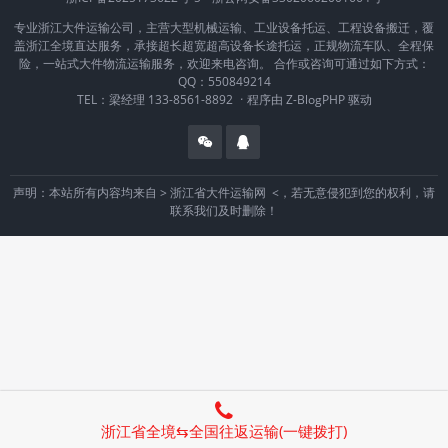
专业浙江大件运输公司，主营大型机械运输、工业设备托运、工程设备搬迁，覆
盖浙江全境直达服务，承接超长超宽超高设备长途托运，正规物流车队、全程保
险，一站式大件物流运输服务，欢迎来电咨询。 合作或咨询可通过如下方式：
QQ：550849214
TEL：梁经理 133-8561-8892
·
程序由
Z-BlogPHP
驱动
声明：本站所有内容均来自 >
浙江省大件运输网
<，若无意侵犯到您的权利，请
联系我们及时删除！
浙江省全境⇆全国往返运输(一键拨打)