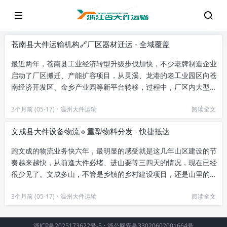
苍南县大件运输机构🔗厂区器材迁运 - 全域覆盖
最近两年，苍南县工业经济转型升级步伐加快，不少老牌制造企业
启动了厂区搬迁、产能扩容项目，从灵溪、龙港的老工业园区向苍
南经济开发区、金乡产业园等新平台转移，过程中，厂区内大型生
产器材、特种设备的迁运，成...
3个月前 (05-17)
·
温州大件运输
阅读全文
文成县大件设备物流🔹重型物料分发 - 快捷抵达
跑文成的物流业务快六年，最明显的感受就是这几年山区建设的节
奏越来越快，从前逢大件必堵、进山要等三四天的情况，现在已经
很少见了。文成多山，不管是乡镇的乡村建设项目，还是山里的新
能源风电工程，或是新建产业...
3个月前 (05-17)
·
温州大件运输
阅读全文
浙ICP备2025173622号-5
·
浙公网安备33020602001664号