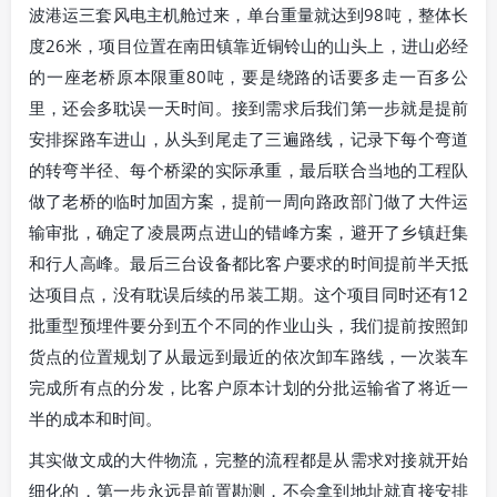
波港运三套风电主机舱过来，单台重量就达到98吨，整体长
度26米，项目位置在南田镇靠近铜铃山的山头上，进山必经
的一座老桥原本限重80吨，要是绕路的话要多走一百多公
里，还会多耽误一天时间。接到需求后我们第一步就是提前
安排探路车进山，从头到尾走了三遍路线，记录下每个弯道
的转弯半径、每个桥梁的实际承重，最后联合当地的工程队
做了老桥的临时加固方案，提前一周向路政部门做了大件运
输审批，确定了凌晨两点进山的错峰方案，避开了乡镇赶集
和行人高峰。最后三台设备都比客户要求的时间提前半天抵
达项目点，没有耽误后续的吊装工期。这个项目同时还有12
批重型预埋件要分到五个不同的作业山头，我们提前按照卸
货点的位置规划了从最远到最近的依次卸车路线，一次装车
完成所有点的分发，比客户原本计划的分批运输省了将近一
半的成本和时间。
其实做文成的大件物流，完整的流程都是从需求对接就开始
细化的，第一步永远是前置勘测，不会拿到地址就直接安排