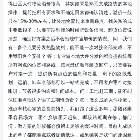
得山区大件物流溢价很高，其实如果是熟悉文成路线的本地
操作，提前把所有要求和不确定因素都确认清楚，溢价一般
只在15%-30%左右，比外地物流过来重新踩点、找关系的成
本要低很多，只要前期对接的时候把设备信息、卸货位置说
清楚，确定好方案之后不会出现中途加价的情况。 问：我们
有十多个点要分发热型物料，能不能一次对接全部完成，不
用我们逐个安排？ 答：专业做本地大件分发的都会提前统筹
所有网点的位置和路线，按照最优顺序装货卸车，只需要客
户对接一次，提供所有点位的信息和货量，剩下的路线规
划、运输、卸车全部都可以一站式完成，不用客户逐个对接
跟进，节省很多沟通和时间成本。 问：工地赶工期，能不能
保证准点抵达？误了工期谁负责？ 答：做文成的大件物流，
准点率核心靠的是提前预判，我们跑了这么多年，哪段路雨
季容易塌方、哪个乡镇哪天赶集、哪段路近期在修，都门
清，做方案的时候都会预留出足够的缓冲时间，目前九成以
上的单子都能准点或者提前抵达，如果确实是我们的原因延