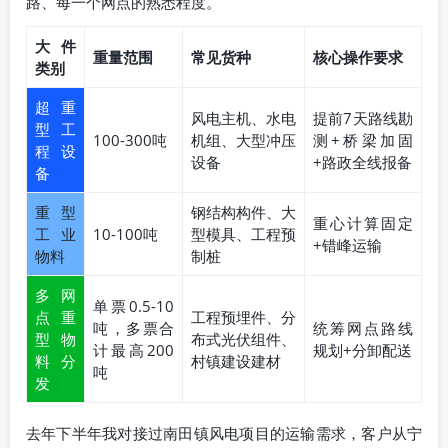
路、每一个网点的熟悉程度。
大件
重量范围
常见货种
核心操作要求
类别
超重
风电主机、水电
提前7天路线勘
型工
100-300吨
机组、大型冲压
测+桥梁加固
程设
设备
+路政全线报备
备
重型
钢结构构件、大
重心计算固定
工业
10-100吨
型模具、工程预
+错峰运输
物料
制桩
多网
单票0.5-10
点重
工程预埋件、分
吨，多票合
统筹网点路线
型物
布式光伏组件、
计最高200
规划+分卸配送
料分
村镇建设建材
吨
发
去年下半年我对接过南田镇风电项目的运输需求，客户从宁