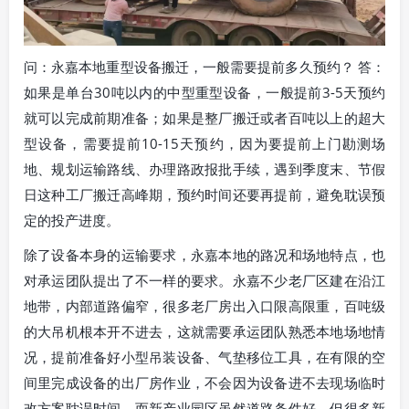
问：永嘉本地重型设备搬迁，一般需要提前多久预约？ 答：
如果是单台30吨以内的中型重型设备，一般提前3-5天预约
就可以完成前期准备；如果是整厂搬迁或者百吨以上的超大
型设备，需要提前10-15天预约，因为要提前上门勘测场
地、规划运输路线、办理路政报批手续，遇到季度末、节假
日这种工厂搬迁高峰期，预约时间还要再提前，避免耽误预
定的投产进度。
除了设备本身的运输要求，永嘉本地的路况和场地特点，也
对承运团队提出了不一样的要求。永嘉不少老厂区建在沿江
地带，内部道路偏窄，很多老厂房出入口限高限重，百吨级
的大吊机根本开不进去，这就需要承运团队熟悉本地场地情
况，提前准备好小型吊装设备、气垫移位工具，在有限的空
间里完成设备的出厂房作业，不会因为设备进不去现场临时
改方案耽误时间。而新产业园区虽然道路条件好，但很多新