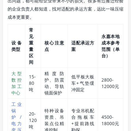
出问题，都可能给企业带来不小的损失。很多有过搬迁经验
的企业负责人都知道，找对适配的承运方案，远比一味压缩
成本更重要。
常
见
永嘉本地
设备
重
核心注意
适配承运方
成本参考
类型
量
点
案
范围（单
区
台）
间
大型
精度防
15-
低平板大板
数控
护、防震
2800-
80
车+气垫缓
加工
动、导轨
12000元
吨
冲固定
中心
镜面保护
工业
锅
特种设备
专业吊机配
20-
炉/
资质、吊
合拖板车
4500-
120
电力
装点位精
+提前路线
18000元
吨
变压
准控制
勘探