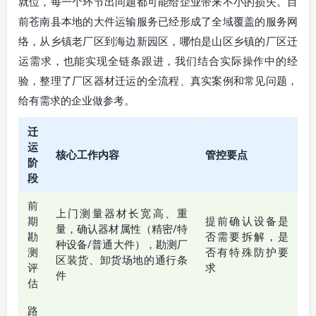
就位，每一个环节出问题都可能给企业带来不小的损失。目
前苍南县本地的大件运输服务已经形成了全域覆盖的服务网
络，从乡镇老厂区到海边新园区，哪怕是山区乡镇的厂区迁
运需求，也能实现全链条跟进，我们结合实际操作中的经
验，整理了厂区器材迁运的全流程、真实案例和常见问题，
给有需求的企业做参考。
迁
运
核心工作内容
管控要点
阶
段
前
上门测量器材长宽高、重
期
提前确认设备是
量，确认器材属性（精密/特
勘
否需要拆解，是
种设备/普通大件），勘测厂
测
否有特殊防护要
区装货、卸货场地的通行条
评
求
件
估
路