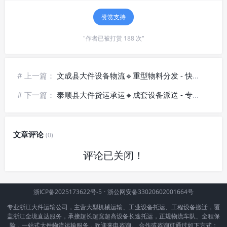
赞赏支持
"作者已被打赏 188 次"
# 上一篇：
文成县大件设备物流🔹重型物料分发 - 快捷抵达
# 下一篇：
泰顺县大件货运承运🔸成套设备派送 - 专业统筹
文章评论
(0)
评论已关闭！
浙ICP备2025173622号-5
·
浙公网安备33020602001664号
专业浙江大件运输公司，主营大型机械运输、工业设备托运、工程设备搬迁，覆
盖浙江全境直达服务，承接超长超宽超高设备长途托运，正规物流车队、全程保
险，一站式大件物流运输服务，欢迎来电咨询。 合作或咨询可通过如下方式：