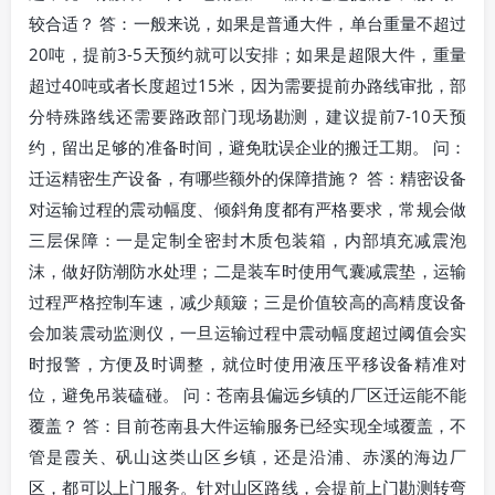
较合适？ 答：一般来说，如果是普通大件，单台重量不超过
20吨，提前3-5天预约就可以安排；如果是超限大件，重量
超过40吨或者长度超过15米，因为需要提前办路线审批，部
分特殊路线还需要路政部门现场勘测，建议提前7-10天预
约，留出足够的准备时间，避免耽误企业的搬迁工期。 问：
迁运精密生产设备，有哪些额外的保障措施？ 答：精密设备
对运输过程的震动幅度、倾斜角度都有严格要求，常规会做
三层保障：一是定制全密封木质包装箱，内部填充减震泡
沫，做好防潮防水处理；二是装车时使用气囊减震垫，运输
过程严格控制车速，减少颠簸；三是价值较高的高精度设备
会加装震动监测仪，一旦运输过程中震动幅度超过阈值会实
时报警，方便及时调整，就位时使用液压平移设备精准对
位，避免吊装磕碰。 问：苍南县偏远乡镇的厂区迁运能不能
覆盖？ 答：目前苍南县大件运输服务已经实现全域覆盖，不
管是霞关、矾山这类山区乡镇，还是沿浦、赤溪的海边厂
区，都可以上门服务。针对山区路线，会提前上门勘测转弯