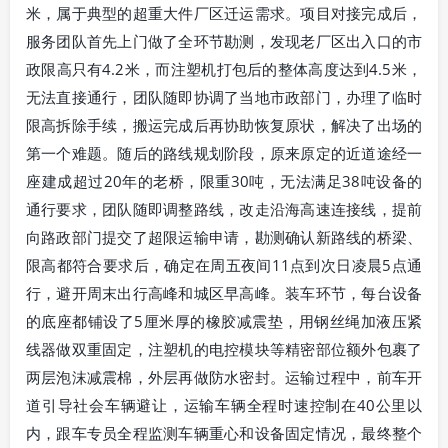
米，属于典型的超重大件厂区迁运需求。项目对接完成后，
服务团队首先上门做了全环节勘测，发现老厂区出入口的市
政限高只有4.2米，而注塑机打包后的整体高度达到4.5米，
无法直接通行，团队随即协调了当地市政部门，办理了临时
限高拆除手续，搬运完成后再协助恢复原状，解决了出场的
第一个难题。随后的路线规划阶段，原来原定的近道途经一
座建成超过20年的老桥，限重30吨，无法满足38吨设备的
通行要求，团队随即调整路线，改走沿海高速连接线，提前
向路政部门提交了超限运输申请，勘测确认新路线的桥梁、
限高都符合要求后，确定在周五夜间11点到次日凌晨5点通
行，避开周末出行高峰和城区早高峰。装车环节，每台设备
的底座都铺设了5厘米厚的橡胶减震垫，用钢丝绳加液压紧
线器做双重固定，注塑机的电控模块等精密部位额外包裹了
两层泡沫减震棉，外层再做防水密封。运输过程中，前车开
道引导社会车辆避让，运输车辆全程时速控制在40公里以
内，跟车专员全程监测车辆重心和设备固定情况，最终整个