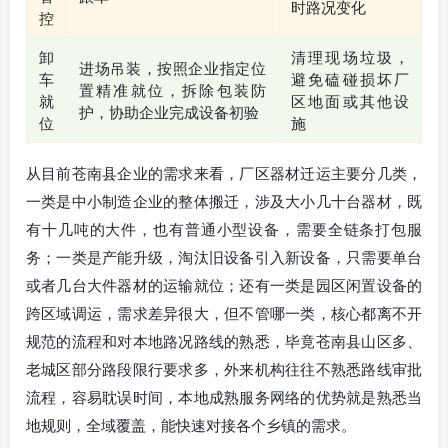
时路况变化
控
卸
清理现场垃圾，
进场吊装，按照企业指定位
车
避免磕碰损坏厂
置精准就位，拆除包装防
就
区地面或其他设
护，协助企业完成设备初验
位
施
从目前苍南县企业的需求来看，厂区器材迁运主要分几类，
一类是中小制造企业的整体搬迁，涉及大小几十台器材，既
有十几吨的大件，也有普通小型设备，需要全链条打包服
务；一类是产能升级，淘汰旧设备引入新设备，只需要单台
或者几台大件器材的运输就位；还有一类是园区闲置设备的
跨区域调运，需求差异很大，但不管哪一类，核心都离不开
规范的流程和对本地路况路线的熟悉，毕竟苍南县山区多、
老城区部分路段限行要求多，外来机构往往不熟悉路线审批
流程，容易耽误时间，本地成熟服务网络的优势就是熟悉当
地规则，全域覆盖，能快速对接各个乡镇的需求。