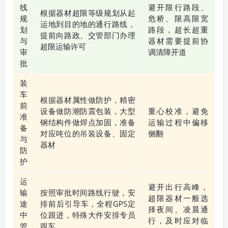
线
避开限行路段、
根据器材超限等级规划从起
规
危桥、限高限宽
运地到目的地的通行路线，
划
路段，超长超重
提前向路政、交管部门办理
与
器材需要提前协
超限运输许可
审
调清障开道
批
装
车
根据器材属性做防护，精密
前
设备做防潮防震包装，大型
重心校准，避免
准
钢结构件做焊点加固，准备
运输过程中偏移
备
对应吨位的吊装设备、固定
侧翻
与
器材
防
护
运
避开出行高峰，
输
按照审批时间路线行驶，安
超限器材一般选
途
排前后引导车，全程GPS定
择夜间、凌晨通
中
位跟进，特殊大件安排专员
行，及时应对临
管
跟车