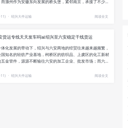
，而滁州作为安徽东向发展的桥头堡，紧邻南京，承接了不少长
.
11)
·
绍兴大件运输
阅读全文
安货运专线天天发车吗📊绍兴至六安稳定干线货运
一体化发展的带动下，绍兴与六安两地的经贸往来越来越频繁，
全国知名的轻纺产业基地，柯桥区的纺织品、上虞区的化工新材
的五金管件，源源不断输往六安的加工企业、批发市场；而六安
.
11)
·
绍兴大件运输
阅读全文