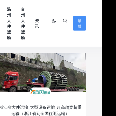
温
台
州
州
大
大
资
繁
件
件
讯
體
运
运
输
输
浙江省大件运输_大型设备运输_超高超宽超重
运输（浙江省到全国往返运输）