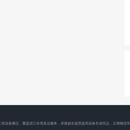
工程设备搬迁，覆盖浙江全境直达服务，承接超长超宽超高设备长途托运，正规物流