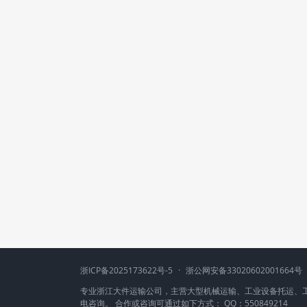
浙ICP备2025173622号-5
·
浙公网安备33020602001664号
专业浙江大件运输公司，主营大型机械运输、工业设备托运、
电咨询。 合作或咨询可通过如下方式： QQ：550849214