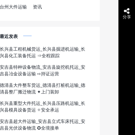
台州大件运输
资讯
分享
最近发表
长兴县工程机械货运_长兴县掘进机运输_长
兴县化工装备托运 ⇒全程跟踪
安吉县特种设备物流_安吉县旋挖机托运_安
吉县冶金设备运输 ⇨持证运营
德清县大件整车货运_德清县打桩机运输_德
清县整厂搬迁物流 ✦上门装卸
长兴县重型大件托运_长兴县压路机运输_长
兴县模具设备货运 ✧安全承运
安吉县超大件运输_安吉县立式车床托运_安
吉县光伏设备物流 ✪全境接单