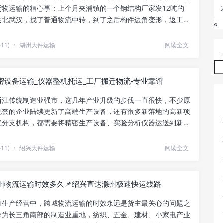
货物运输的糟心事：上个月夹浦镇的一个钢结构厂家发12吨的
湖北武汉，找了普通物流中转，到了之后构件边角变形，返工花
«
.
11)
·
湖州大件运输
阅读全文
密设备运输_仪器整机托运_工厂搬迁物流-专业靠谱
浙江传统制造业强市，这几年产业升级的步伐一直很快，不少原
配套的企业陆续更新了高端生产设备，还有很多新落地的高新项
院分支机构，都需要将精密生产设备、实验分析仪器运送到新场
.
11)
·
绍兴大件运输
阅读全文
州物流运输时效多久📌绍兴直达滁州极速快运线路
和生产经营中，跨城物流运输的时效永远是货主最关心的问题之
作为长三角南部的制造业重地，纺织、五金、建材、小家电产业