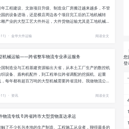
些年工程建设、文旅项目升级、制造业厂房搬迁越来越多，不管
业园的设备进场，还是横店周边各个项目完工后的工地机械转
木雕产业的大型工艺大件外运，大件货物运输尤其是工地机械转
..
11)
·
金华大件运输
阅读全文
大型机械运输——跨省整车物流专业承运服务
您
登
全国制造业与工程基建资源输出大省，从本土工厂生产的数控机
纺织设备、盾构机配件，到工程单位跨省调配的挖掘机、起重
机，每年都有超百万吨的大型机械需要跨省流转。我做物流公司
..
11)
·
资讯
阅读全文
件物流专线🔖跨省跨市大型货物直达承运
接触了不少长兴本地的生产制造、工程施工从业者，聊得最多的