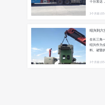
十分发达
三角转移..
3个月前 (05-
绍兴到六
在长三角
绍兴作为
料、诸暨
依托大别..
3个月前 (05-