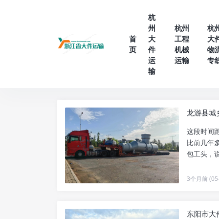
杭
州
杭州
杭
首
大
工程
大
页
件
机械
物
运
运输
专
输
龙游县城
这段时间
比前几年
包工头，
辆小面包..
3个月前 (05-
东阳市大