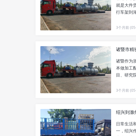
就是大件
行车架到
了三万多..
3个月前 (05-
诸暨市精
诸暨作为
本做加工
目、研究
地，同时..
3个月前 (05-
绍兴到滁
日常生活
一，绍兴