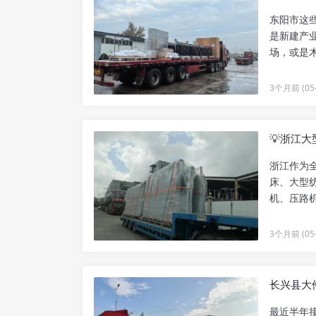
东阳市这
是新建产
场，或是
运，一直都.
3个月前 (05-
💡浙江
浙江作为
床、大型
机、压路
业务员快八.
3个月前 (05-
长兴县大
最近半年