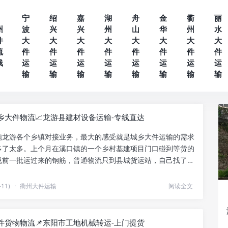
宁
绍
嘉
湖
舟
金
衢
丽
州
波
兴
兴
州
山
华
州
水
件
大
大
大
大
大
大
大
大
流
件
件
件
件
件
件
件
件
线
运
运
运
运
运
运
运
运
输
输
输
输
输
输
输
输
乡大件物流📈龙游县建材设备运输-专线直达
跑龙游各个乡镇对接业务，最大的感受就是城乡大件运输的需求
多了太多。上个月在溪口镇的一个乡村基建项目门口碰到等货的
说前一批运过来的钢筋，普通物流只到县城货运站，自己找了两
.
11)
·
衢州大件运输
阅读全文
件货物物流📌东阳市工地机械转运-上门提货