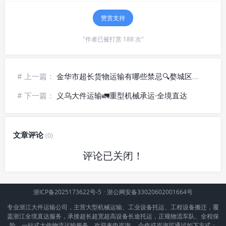
赞赏支持
"作者已被打赏 188 次"
# 上一篇：
金华市超长货物运输有哪些禁忌🔍婺城区大型构件物流_道路限制说明
# 下一篇：
义乌大件运输🚛重型机械承运·全境直达
文章评论
(0)
评论已关闭！
浙ICP备2025173622号-5
·
浙公网安备33020602001664号
专业浙江大件运输公司，主营大型机械运输、工业设备托运、工程设备搬迁，覆
盖浙江全境直达服务，承接超长超宽超高设备长途托运，正规物流车队、全程保
险，一站式大件物流运输服务，欢迎来电咨询。 合作或咨询可通过如下方式：