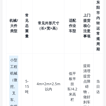
东
阳
市
常
上门
内
机械/
见
适配
提货
常见外形尺寸
转
大件
总
作业
核心
（长×宽×高）
运
类型
重
车型
注意
常
量
事项
规
周
期
小型
提前
工程
清理
机械
低平
提货
板半
（微
5-
点障
当
4m×2m×2.5m
挂
挖、
15
碍
日
以内
车/4.2
吨
物，
达
叉
米高
做好
栏
车、
刹车