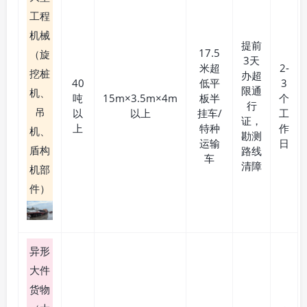
工程
机械
提前
17.5
（旋
3天
米超
2-
挖桩
办超
40
低平
3
限通
机、
吨
15m×3.5m×4m
板半
个
行
吊
以
以上
挂车/
工
证，
上
特种
作
机、
勘测
运输
日
盾构
路线
车
清障
机部
件）
异形
大件
货物