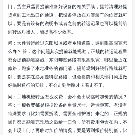
门，货主只需要提前准备好设备的相关手续，提前清理好提
货点到工地出口的通道，把设备停放在方便装车的位置就可
以，要是有设备的说明书或者之前的转运记录也可以提前给
到转运对接人，能提高不少效率。
问：大件转运经过东阳城区或者乡镇道路，遇到限高限宽怎
么办？ 答：这个问题其实提前就能规避，正规的转运流程里
都会提前勘测路线，东阳哪些路段有限高限宽，哪里最近在
修路，跑多了本地业务的都门清，提前规划好绕行路线就可
以，要是实在必须走特定路段，也会提前和相关部门沟通做
好临时通行的安排，不会走到半路才卡着走不了。
问：工地机械转运怎么收费，会不会出现临时加价的情况？
答：一般收费都是根据设备的重量尺寸、运输距离、有没有
特殊要求（比如需要拆装、需要全程护送）来定的，正规的
操作都是勘测完现场之后给一口价，所有费用包含在内，不
会出现上门了再临时加价的情况，要是遇到报价特别低，比