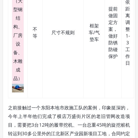
（大
依
提前
距
型钢
做固
离
结
定方
调
框架
构、
不
案，
整
尺寸不规则
车/气
厂房
等
做好
1-
垫车
防锈
3
设
防碰
工
备、
保护
作
木雕
日
成
品）
之前接触过一个东阳本地市政施工队的案例，印象挺深的，
今年上半年他们完成了横店万盛街片区的老旧管网改造项
目，需要把3台12吨的履带挖机、一台总重45吨的旋挖桩机
转运到30多公里外的江北新区产业园新项目工地，合同约定