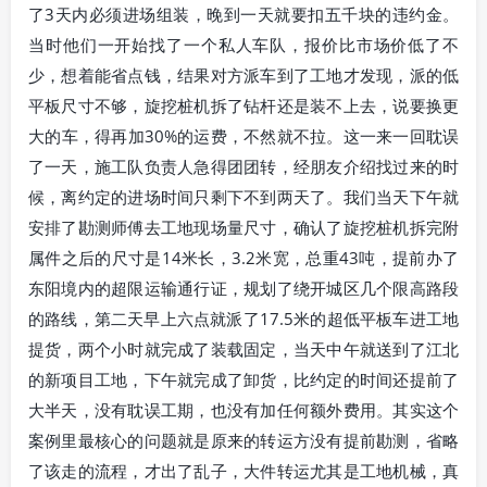
了3天内必须进场组装，晚到一天就要扣五千块的违约金。
当时他们一开始找了一个私人车队，报价比市场价低了不
少，想着能省点钱，结果对方派车到了工地才发现，派的低
平板尺寸不够，旋挖桩机拆了钻杆还是装不上去，说要换更
大的车，得再加30%的运费，不然就不拉。这一来一回耽误
了一天，施工队负责人急得团团转，经朋友介绍找过来的时
候，离约定的进场时间只剩下不到两天了。我们当天下午就
安排了勘测师傅去工地现场量尺寸，确认了旋挖桩机拆完附
属件之后的尺寸是14米长，3.2米宽，总重43吨，提前办了
东阳境内的超限运输通行证，规划了绕开城区几个限高路段
的路线，第二天早上六点就派了17.5米的超低平板车进工地
提货，两个小时就完成了装载固定，当天中午就送到了江北
的新项目工地，下午就完成了卸货，比约定的时间还提前了
大半天，没有耽误工期，也没有加任何额外费用。其实这个
案例里最核心的问题就是原来的转运方没有提前勘测，省略
了该走的流程，才出了乱子，大件转运尤其是工地机械，真