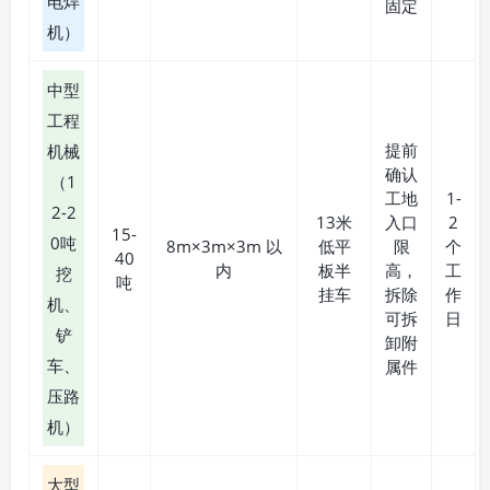
电焊
固定
机）
中型
工程
提前
机械
确认
（1
工地
1-
2-2
13米
入口
2
15-
0吨
8m×3m×3m 以
低平
限
个
40
内
板半
高，
工
挖
吨
挂车
拆除
作
机、
可拆
日
铲
卸附
车、
属件
压路
机）
大型