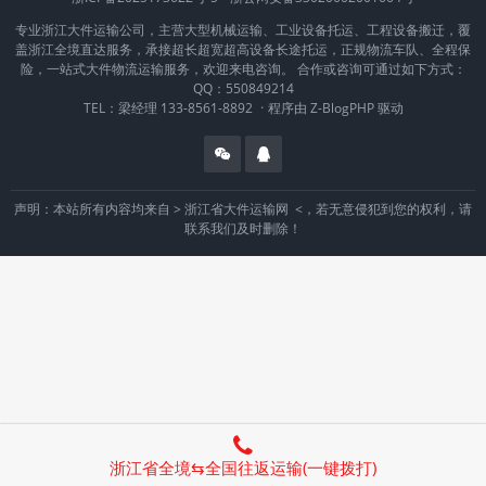
专业浙江大件运输公司，主营大型机械运输、工业设备托运、工程设备搬迁，覆
盖浙江全境直达服务，承接超长超宽超高设备长途托运，正规物流车队、全程保
险，一站式大件物流运输服务，欢迎来电咨询。 合作或咨询可通过如下方式：
QQ：550849214
TEL：梁经理 133-8561-8892
·
程序由
Z-BlogPHP
驱动
声明：本站所有内容均来自 >
浙江省大件运输网
<，若无意侵犯到您的权利，请
联系我们及时删除！
浙江省全境⇆全国往返运输(一键拨打)