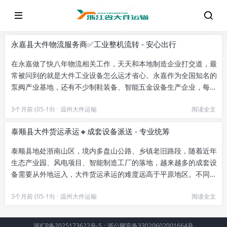
永嘉县大件物流服务商✅工业整机流转 - 安心出行
在永嘉做了快八年物流相关工作，天天和本地制造企业打交道，最
常被问到的就是大件工业设备怎么运才省心。永嘉作为全国知名的
泵阀产业基地，还有不少制鞋装备、智能五金设备生产企业，每年
往外发的工业整机不计其数，...
3个月前 (05-19)
·
温州大件运输
阅读全文
泰顺县大件货运承运🔸成套设备派送 - 专业统筹
泰顺县地处浙南山区，境内多盘山公路、乡镇老旧路段，随着近年
生态产业园、风电项目、智能制造工厂的落地，越来越多的成套设
备需要从外地运入，大件货运承运的难度远高于平原地区。不同于
普通零担货物运输，成套设备...
3个月前 (05-19)
·
温州大件运输
阅读全文
浙ICP备2025173622号-5
·
浙公网安备33020602001664号