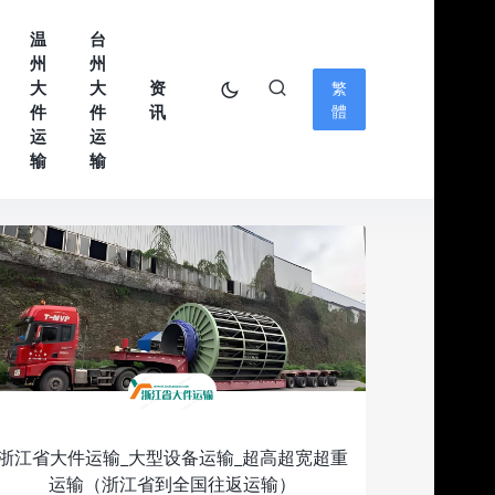
温
台
州
州
大
大
资
繁
件
件
讯
體
运
运
输
输
浙江省大件运输_大型设备运输_超高超宽超重
运输（浙江省到全国往返运输）