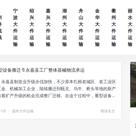
宁
绍
嘉
湖
舟
金
衢
丽
州
波
兴
兴
州
山
华
州
水
件
大
大
大
大
大
大
大
大
流
件
件
件
件
件
件
件
件
线
运
运
运
运
运
运
运
运
输
输
输
输
输
输
输
输
型设备搬迁🔖永嘉县工厂整体器械物流承运
，永嘉县制造业升级步伐加快，不少原本扎根老城区、老工业区
五金、机械加工企业，陆续搬迁到瓯北、乌牛、桥头等地的新产
趁着扩产升级的机会完成整厂迁移。在这个过程中，重型设备搬
.
10)
·
温州大件运输
阅读全文