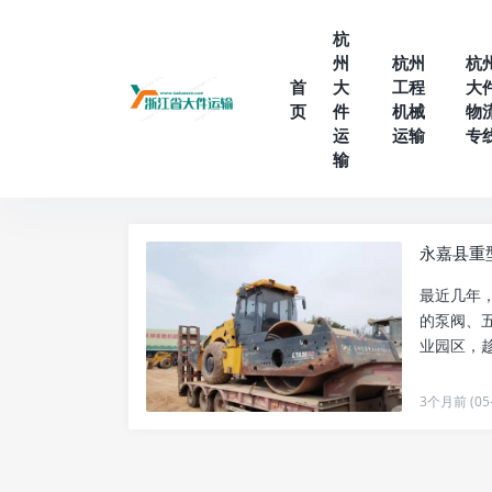
杭
州
杭州
杭
首
大
工程
大
页
件
机械
物
运
运输
专
输
永嘉县重
最近几年
的泵阀、
业园区，
迁、工厂..
3个月前 (05-