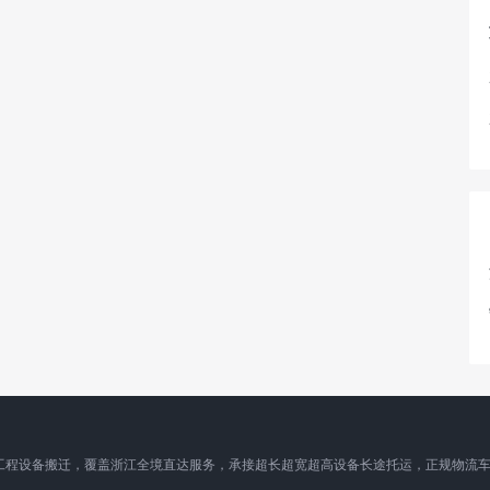
工程设备搬迁，覆盖浙江全境直达服务，承接超长超宽超高设备长途托运，正规物流