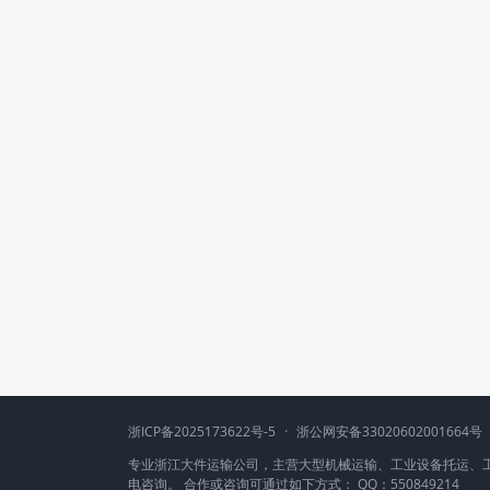
浙ICP备2025173622号-5
·
浙公网安备33020602001664号
专业浙江大件运输公司，主营大型机械运输、工业设备托运、
电咨询。 合作或咨询可通过如下方式： QQ：550849214