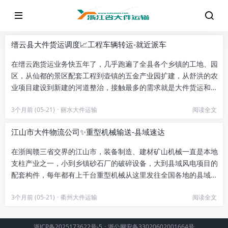
缙云县大件货运调度📈工程车辆转运-就近派车
在缙云跑货运业务快五年了，几乎跑遍了全县各个乡镇的工地、园
区，从仙都的景区配套工程到壶镇的五金产业园扩建，从舒洪的农
业项目建设到新建的河道整治，接触最多的需求就是大件货运和工
程车辆转运。很多第一次找转...
3个月前 (05-21)
·
丽水大件运输
阅读全文
江山市大件物流公司✨重型机械输送-县域速达
在浙闽赣三省交界的江山市，装备制造、建材矿山机械一直是本地
支柱产业之一，小到乡镇砂石厂的破碎设备，大到县域风电项目的
配套构件，每年都有上千台重型机械从这里发往全国各地的县域市
场。早些年，不少本地机械生...
3个月前 (05-21)
·
衢州大件运输
阅读全文
浙ICP备2025173622号-5
·
浙公网安备33020602001664号