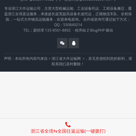
专业浙江大件运输公司，主营大型机械运输、工业设备托运、工程设备搬迁，覆
盖浙江全境直达服务，承接超长超宽超高设备长途托运，正规物流车队、全程保
险，一站式大件物流运输服务，欢迎来电咨询。 合作或咨询可通过如下方式：
QQ：550849214
TEL：梁经理 133-8561-8892
·
程序由
Z-BlogPHP
驱动
声明：本站所有内容均来自 >
浙江省大件运输网
<，若无意侵犯到您的权利，请
联系我们及时删除！
浙江省全境⇆全国往返运输(一键拨打)