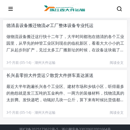
德清县设备搬迁物流🌿工厂整体设备专业托运
做物流设备搬迁这行快十二年了，大半时间都泡在德清的各个工业
园里，从早先的钟管工业区到现在的临杭新区，看着大大小小的工
厂从起步到扩产，见过太多工厂搬新址的时候，在设备这块栽了跟
头——要么就是大设备卡门进...
3个月前 (05-14)
·
湖州大件运输
阅读全文
长兴县零担大件货运🎈散货大件拼车直达派送
最近大半年跑遍长兴各个工业区、建材市场和乡镇小区，听得最多
的抱怨就是发三五吨的五金构件、一两方的装修材料，找物流真的
太折腾。发快递吧，动辄好几块一公斤，算下来有时候比货值都
贵；找整车主吧，车厢空出来一...
3个月前 (05-14)
·
湖州大件运输
阅读全文
浙ICP备2025173622号-5
·
浙公网安备33020602001664号