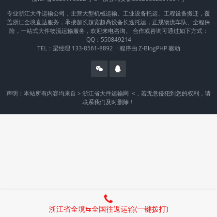
专业浙江大件运输公司，主营大型机械运输、工业设备托运、工程设备搬迁，覆
盖浙江全境直达服务，承接超长超宽超高设备长途托运，正规物流车队、全程保
险，一站式大件物流运输服务，欢迎来电咨询。 合作或咨询可通过如下方式：
QQ：550849214
TEL：梁经理 133-8561-8892
·
程序由
Z-BlogPHP
驱动
声明：本站所有内容均来自 >
浙江省大件运输网
<，若无意侵犯到您的权利，请
联系我们及时删除！
浙江省全境⇆全国往返运输(一键拨打)