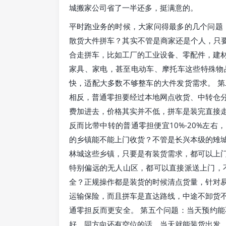
城搬家公司省了一半还多，挺满意的。
平时跑业务的时候，大家问得最多的几个问题
散货大件拼车？其实不管是商家还是个人，只要
合走拼车，比如工厂的工业设备、零配件，建
家具、家电，甚至电动车、摩托车这些特殊物
快，适配大多数不够整车的大件发货需求。 
相反，普通零担要经过本地网点收货、中转仓
费加进去，价格其实并不低，拼车是装完直接
反而比带中转的普通零担便宜10%-20%左右
的乡镇能不能上门收货？不管是长兴本级的雉
林城这些乡镇，只要是有装货需求，都可以上
特别偏远的无人山区，都可以直接派送上门，
全？正规操作都是装货的时候清点货量，针对
运输保险，而且拼车是直达路线，中途不卸货
通零担反而更安全。 第五个问题：当天预约
好，同方向还有空位的话，当天就能装货出发