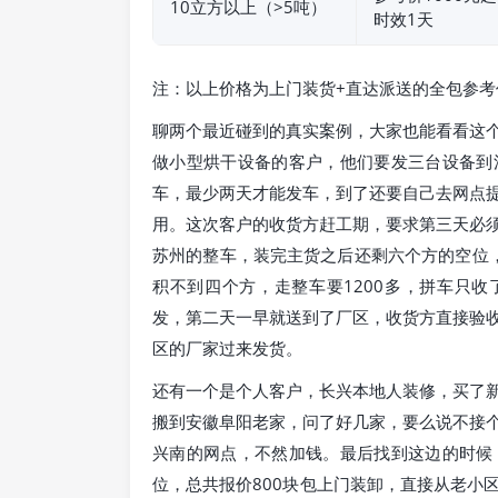
10立方以上（>5吨）
时效1天
注：以上价格为上门装货+直达派送的全包参
聊两个最近碰到的真实案例，大家也能看看这
做小型烘干设备的客户，他们要发三台设备到
车，最少两天才能发车，到了还要自己去网点
用。这次客户的收货方赶工期，要求第三天必
苏州的整车，装完主货之后还剩六个方的空位
积不到四个方，走整车要1200多，拼车只收
发，第二天一早就送到了厂区，收货方直接验
区的厂家过来发货。
还有一个是个人客户，长兴本地人装修，买了
搬到安徽阜阳老家，问了好几家，要么说不接
兴南的网点，不然加钱。最后找到这边的时候
位，总共报价800块包上门装卸，直接从老小