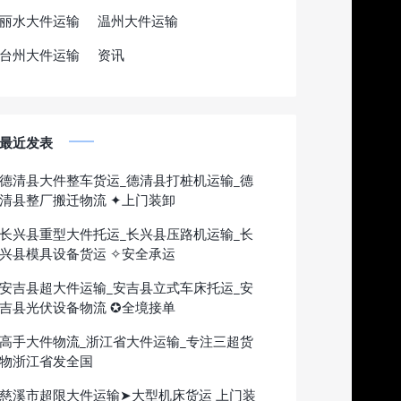
丽水大件运输
温州大件运输
台州大件运输
资讯
最近发表
德清县大件整车货运_德清县打桩机运输_德
清县整厂搬迁物流 ✦上门装卸
长兴县重型大件托运_长兴县压路机运输_长
兴县模具设备货运 ✧安全承运
安吉县超大件运输_安吉县立式车床托运_安
吉县光伏设备物流 ✪全境接单
高手大件物流_浙江省大件运输_专注三超货
物浙江省发全国
慈溪市超限大件运输➤大型机床货运 上门装