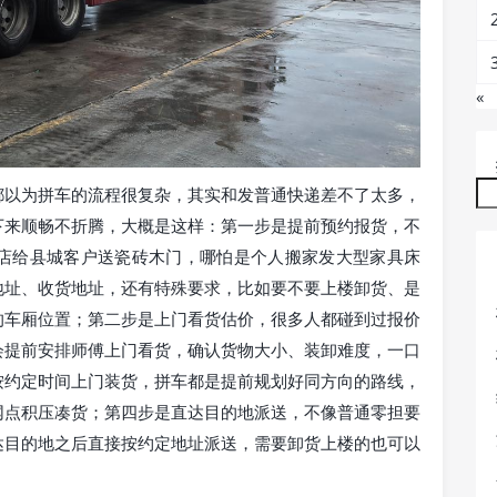
«
都以为拼车的流程很复杂，其实和发普通快递差不了太多，
下来顺畅不折腾，大概是这样：第一步是提前预约报货，不
店给县城客户送瓷砖木门，哪怕是个人搬家发大型家具床
地址、收货地址，还有特殊要求，比如要不要上楼卸货、是
的车厢位置；第二步是上门看货估价，很多人都碰到过报价
会提前安排师傅上门看货，确认货物大小、装卸难度，一口
按约定时间上门装货，拼车都是提前规划好同方向的路线，
网点积压凑货；第四步是直达目的地派送，不像普通零担要
达目的地之后直接按约定地址派送，需要卸货上楼的也可以