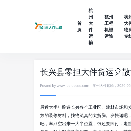
杭
州
杭州
杭
首
大
工程
大
页
件
机械
物
运
运输
专
输
长兴县零担大件货运🎈
Posted by
www.luoluoseo.com
，
湖州大件运输
，
2026-05
最近大半年跑遍长兴各个工业区、建材市场和
方的装修材料，找物流真的太折腾。发快递吧
吧，车厢空出来一大半位置，钱还要照付，走