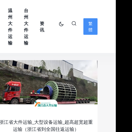
温
台
州
州
大
大
资
繁
件
件
讯
體
运
运
输
输
浙江省大件运输_大型设备运输_超高超宽超重
运输（浙江省到全国往返运输）