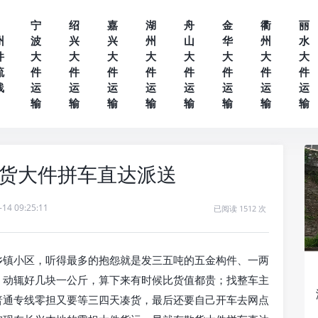
宁
绍
嘉
湖
舟
金
衢
丽
州
波
兴
兴
州
山
华
州
水
件
大
大
大
大
大
大
大
大
流
件
件
件
件
件
件
件
件
线
运
运
运
运
运
运
运
运
输
输
输
输
输
输
输
输
散货大件拼车直达派送
-14 09:25:11
已阅读 1512 次
乡镇小区，听得最多的抱怨就是发三五吨的五金构件、一两
，动辄好几块一公斤，算下来有时候比货值都贵；找整车主
普通专线零担又要等三四天凑货，最后还要自己开车去网点