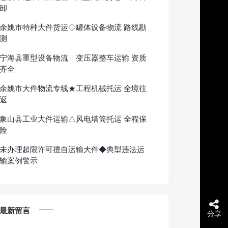
卸
余姚市特种大件货运◇罐体设备物流 路线勘
测
宁海县重型设备物流｜变压器整车运输 资质
齐全
余姚市大件物流专线★工程机械托运 全境往
返
象山县工业大件运输△风电塔筒托运 全程保
险
未办理超限许可擅自运输大件◆典型违法运
输案例警示
最新留言
分享