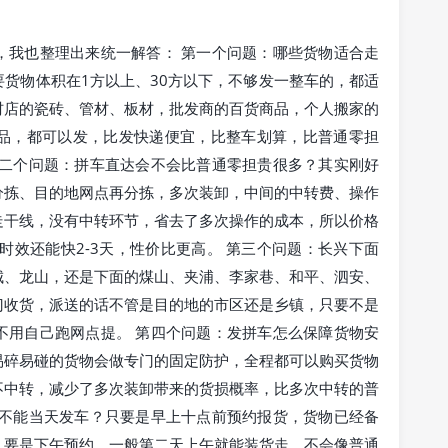
，我也整理出来统一解答： 第一个问题：哪些货物适合走
货物体积在1方以上、30方以下，不够发一整车的，都适
材店的瓷砖、管材、板材，批发商的百货商品，个人搬家的
品，都可以发，比发快递便宜，比整车划算，比普通零担
第二个问题：拼车直达会不会比普通零担贵很多？其实刚好
分拣、目的地网点再分拣，多次装卸，中间的中转费、操作
走干线，没有中转环节，省去了多次操作的成本，所以价格
，时效还能快2-3天，性价比更高。 第三个问题：长兴下面
城、龙山，还是下面的煤山、夹浦、李家巷、和平、泗安、
门收货，派送的话不管是目的地的市区还是乡镇，只要不是
不用自己跑网点提。 第四个问题：发拼车怎么保障货物安
易碎易碰的货物会做专门的固定防护，全程都可以购买货物
不中转，减少了多次装卸带来的货损概率，比多次中转的普
能不能当天发车？只要是早上十点前预约报货，货物已经备
，要是下午预约，一般第二天上午就能装货走，不会像普通