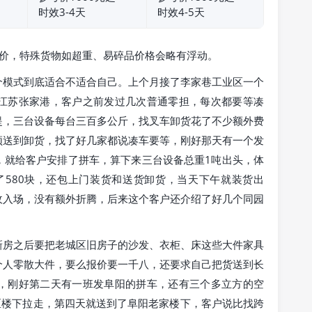
时效3-4天
时效4-5天
考价，特殊货物如超重、易碎品价格会略有浮动。
个模式到底适合不适合自己。上个月接了李家巷工业区一个
江苏张家港，客户之前发过几次普通零担，每次都要等凑
提，三台设备每台三百多公斤，找叉车卸货花了不少额外费
须送到卸货，找了好几家都说凑车要等，刚好那天有一个发
，就给客户安排了拼车，算下来三台设备总重1吨出头，体
了580块，还包上门装货和送货卸货，当天下午就装货出
收入场，没有额外折腾，后来这个客户还介绍了好几个同园
新房之后要把老城区旧房子的沙发、衣柜、床这些大件家具
个人零散大件，要么报价要一千八，还要求自己把货送到长
，刚好第二天有一班发阜阳的拼车，还有三个多立方的空
区楼下拉走，第四天就送到了阜阳老家楼下，客户说比找跨