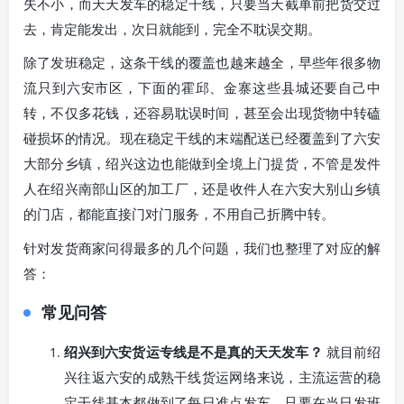
失不小，而天天发车的稳定干线，只要当天截单前把货交过
去，肯定能发出，次日就能到，完全不耽误交期。
除了发班稳定，这条干线的覆盖也越来越全，早些年很多物
流只到六安市区，下面的霍邱、金寨这些县城还要自己中
转，不仅多花钱，还容易耽误时间，甚至会出现货物中转磕
碰损坏的情况。现在稳定干线的末端配送已经覆盖到了六安
大部分乡镇，绍兴这边也能做到全境上门提货，不管是发件
人在绍兴南部山区的加工厂，还是收件人在六安大别山乡镇
的门店，都能直接门对门服务，不用自己折腾中转。
针对发货商家问得最多的几个问题，我们也整理了对应的解
答：
常见问答
绍兴到六安货运专线是不是真的天天发车？
就目前绍
兴往返六安的成熟干线货运网络来说，主流运营的稳
定干线基本都做到了每日准点发车，只要在当日发班