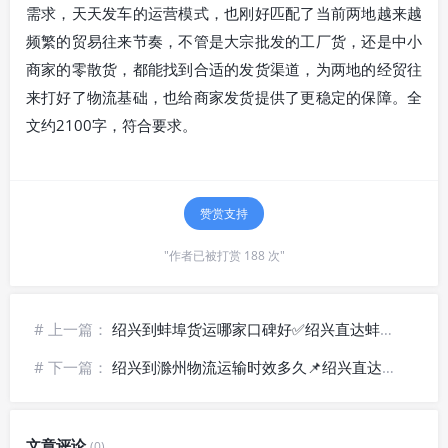
需求，天天发车的运营模式，也刚好匹配了当前两地越来越
频繁的贸易往来节奏，不管是大宗批发的工厂货，还是中小
商家的零散货，都能找到合适的发货渠道，为两地的经贸往
来打好了物流基础，也给商家发货提供了更稳定的保障。全
文约2100字，符合要求。
赞赏支持
"作者已被打赏 188 次"
# 上一篇：
绍兴到蚌埠货运哪家口碑好✅绍兴直达蚌埠物流_上门提货配送
# 下一篇：
绍兴到滁州物流运输时效多久📌绍兴直达滁州极速快运线路
文章评论
(0)