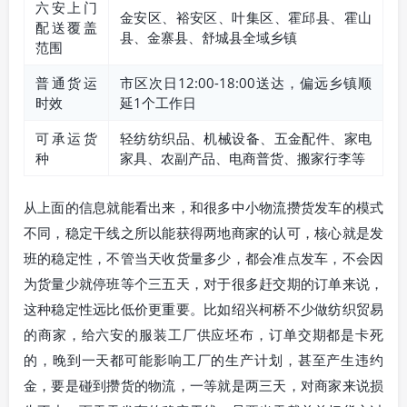
六安上门
金安区、裕安区、叶集区、霍邱县、霍山
配送覆盖
县、金寨县、舒城县全域乡镇
范围
普通货运
市区次日12:00-18:00送达，偏远乡镇顺
时效
延1个工作日
可承运货
轻纺纺织品、机械设备、五金配件、家电
种
家具、农副产品、电商普货、搬家行李等
从上面的信息就能看出来，和很多中小物流攒货发车的模式
不同，稳定干线之所以能获得两地商家的认可，核心就是发
班的稳定性，不管当天收货量多少，都会准点发车，不会因
为货量少就停班等个三五天，对于很多赶交期的订单来说，
这种稳定性远比低价更重要。比如绍兴柯桥不少做纺织贸易
的商家，给六安的服装工厂供应坯布，订单交期都是卡死
的，晚到一天都可能影响工厂的生产计划，甚至产生违约
金，要是碰到攒货的物流，一等就是两三天，对商家来说损