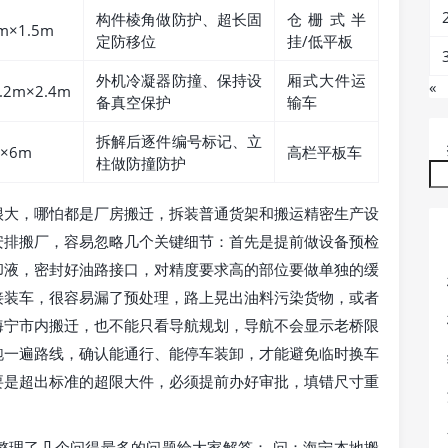
构件棱角做防护、超长固
仓栅式半
m×1.5m
定防移位
挂/低平板
外机冷凝器防撞、保持设
厢式大件运
«
.2m×2.4m
备真空保护
输车
拆解后逐件编号标记、立
×6m
高栏平板车
柱做防撞防护
很大，哪怕都是厂房搬迁，拆装普通货架和搬运精密生产设
安排搬厂，容易忽略几个关键细节：首先是提前做设备预检
却液，密封好油路接口，对精度要求高的部位要做单独的缓
接装车，很容易漏了预处理，路上晃出油料污染货物，或者
海宁市内搬迁，也不能只看导航规划，导航不会显示老桥限
跑一遍路线，确认能通行、能停车装卸，才能避免临时换车
要是超出标准的超限大件，必须提前办好审批，填错尺寸重
整理了几个问得最多的问题给大家解答： 问：海宁本地搬