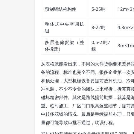
预制钢结构构件
5-25吨
12m×3
整体式中央空调机
8-22吨
4.8m×2
组
多层仓储货架（整
0.5-2吨/
3m×1m
体搬迁）
组
从表格就能看出来，不同的大件货物要求差异
备的流程、标准也完全不同。很多企业第一次
和预处理，大型机械设备要提前放掉机油、冷
冲包装，不少不专业的团队上来就拆，拆完直
碰坏精密部件。其次是路线提前勘探，就算是
重、临时施工、厂区门口限高这些细节，提前
中转多花钱的情况。最后是手续提前办理，只
量都可能导致审批不通过，耽误行程。
平时也经常接到不少企业老板咨询相关问题，