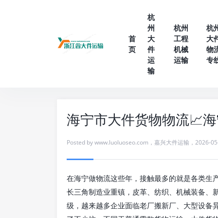
杭
州
杭州
杭
首
大
工程
大
页
件
机械
物
运
运输
专
输
海宁市大件货物物流📈
Posted by
www.luoluoseo.com
，
嘉兴大件运输
，
2026-05
在海宁做物流这些年，接触最多的就是各类生
长三角制造业重镇，皮革、纺织、机械装备、
级，越来越多企业面临老厂搬新厂、大型设备