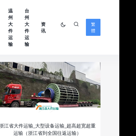
温
台
州
州
大
大
资
繁
件
件
讯
體
运
运
输
输
浙江省大件运输_大型设备运输_超高超宽超重
运输（浙江省到全国往返运输）