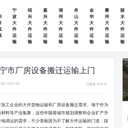
宁
绍
嘉
湖
舟
金
衢
丽
州
波
兴
兴
州
山
华
州
水
件
大
大
大
大
大
大
大
大
流
件
件
件
件
件
件
件
件
线
运
运
运
运
运
运
运
运
输
输
输
输
输
输
输
输
海宁市厂房设备搬迁运输上门
-08 12:07:50
已阅读 1639 次
产加工企业的大件货物运输和厂房设备搬迁需求。海宁作为
新材料等产业集聚，这些年随着城市规划调整和企业扩产升
异地调运的需求，不少老板因为不了解大件运输的门道，踩