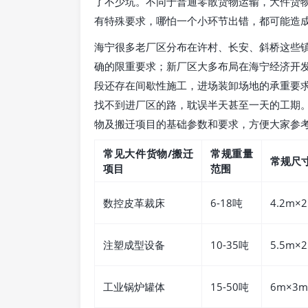
了不少坑。不同于普通零散货物运输，大件货
有特殊要求，哪怕一个小环节出错，都可能造
海宁很多老厂区分布在许村、长安、斜桥这些
确的限重要求；新厂区大多布局在海宁经济开
段还存在间歇性施工，进场装卸场地的承重要
找不到进厂区的路，耽误半天甚至一天的工期
物及搬迁项目的基础参数和要求，方便大家参
常见大件货物/搬迁
常规重量
常规尺
项目
范围
数控皮革裁床
6-18吨
4.2m×2
注塑成型设备
10-35吨
5.5m×2
工业锅炉罐体
15-50吨
6m×3m