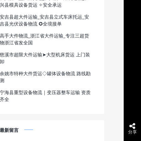
兴县模具设备货运 ✧安全承运
安吉县超大件运输_安吉县立式车床托运_安
吉县光伏设备物流 ✪全境接单
高手大件物流_浙江省大件运输_专注三超货
物浙江省发全国
慈溪市超限大件运输➤大型机床货运 上门装
卸
余姚市特种大件货运◇罐体设备物流 路线勘
测
宁海县重型设备物流｜变压器整车运输 资质
齐全
最新留言
分享