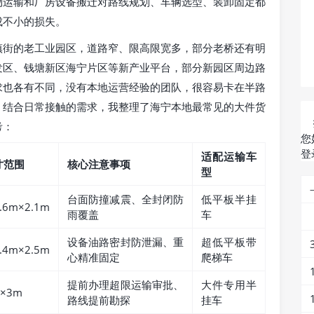
物运输和厂房设备搬迁对路线规划、车辆选型、装卸固定都
成不小的损失。
镇街的老工业园区，道路窄、限高限宽多，部分老桥还有明
发区、钱塘新区海宁片区等新产业平台，部分新园区周边路
求也各有不同，没有本地运营经验的团队，很容易卡在半路
。结合日常接触的需求，我整理了海宁本地最常见的大件货
考：
您
登
适配运输车
寸范围
核心注意事项
型
台面防撞减震、全封闭防
低平板半挂
.6m×2.1m
雨覆盖
车
设备油路密封防泄漏、重
超低平板带
.4m×2.5m
心精准固定
爬梯车
提前办理超限运输审批、
大件专用半
×3m
路线提前勘探
挂车