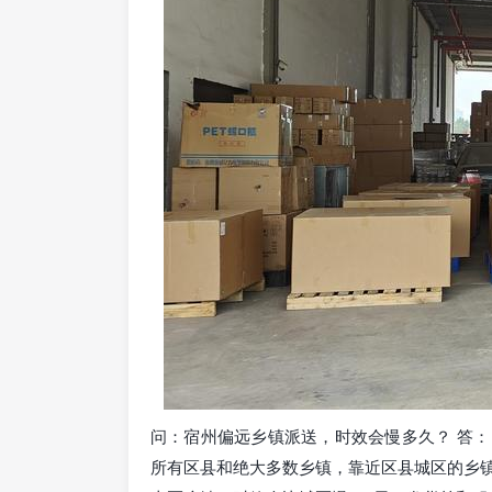
问：宿州偏远乡镇派送，时效会慢多久？ 答
所有区县和绝大多数乡镇，靠近区县城区的乡