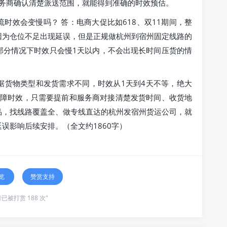
服务商确认清楚派送范围，就能得到准确的时效预估。
时效会变慢吗？ 答：电商大促比如618、双11期间，整
因为仓位不足出现延误，但是正规做杭州到宿州固定线路的
部分情况下时效只会慢1天以内，不会出现长时间压货的情
。
据货物类型和发货需求不同，时效从1天到4天不等，绝大
保障时效，只需要提前和服务商对接清楚发货时间、收货地
品，找线路覆盖全、做专线直达的杭州发宿州货运公司，就
误影响后续安排。（全文约1860字）
览
赞赏支持
已被打赏 188 次"