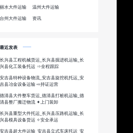
丽水大件运输
温州大件运输
台州大件运输
资讯
最近发表
长兴县工程机械货运_长兴县掘进机运输_长
兴县化工装备托运 ⇒全程跟踪
安吉县特种设备物流_安吉县旋挖机托运_安
吉县冶金设备运输 ⇨持证运营
德清县大件整车货运_德清县打桩机运输_德
清县整厂搬迁物流 ✦上门装卸
长兴县重型大件托运_长兴县压路机运输_长
兴县模具设备货运 ✧安全承运
安吉县超大件运输_安吉县立式车床托运_安