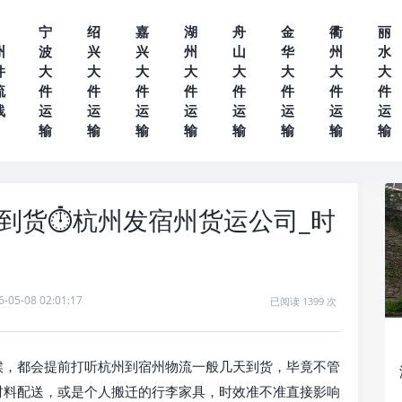
宁
绍
嘉
湖
舟
金
衢
丽
州
波
兴
兴
州
山
华
州
水
件
大
大
大
大
大
大
大
大
流
件
件
件
件
件
件
件
件
线
运
运
运
运
运
运
运
运
输
输
输
输
输
输
输
输
到货⏱️杭州发宿州货运公司_时
6-05-08 02:01:17
已阅读 1399 次
候，都会提前打听杭州到宿州物流一般几天到货，毕竟不管
材料配送，或是个人搬迁的行李家具，时效准不准直接影响