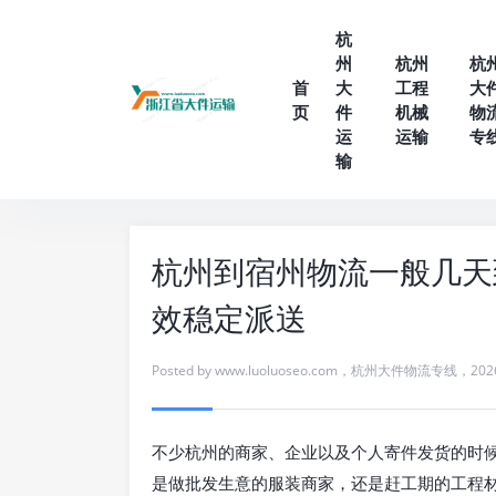
杭
州
杭州
杭
首
大
工程
大
页
件
机械
物
运
运输
专
输
杭州到宿州物流一般几天
效稳定派送
Posted by
www.luoluoseo.com
，
杭州大件物流专线
，
202
不少杭州的商家、企业以及个人寄件发货的时
是做批发生意的服装商家，还是赶工期的工程