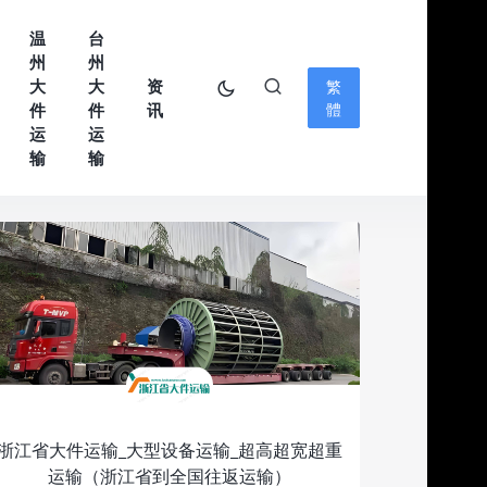
温
台
州
州
大
大
资
繁
件
件
讯
體
运
运
输
输
浙江省大件运输_大型设备运输_超高超宽超重
运输（浙江省到全国往返运输）