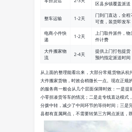
零担货运
2-3天
区县乡镇覆盖派送
门到门直达，全程
整车运输
1-2天
可查，装货即发车
电商小件快
上门取件派件，物
1-2天
递
件计费
大件搬家物
提供上门打包提货
2-4天
流
预约指定派送时间
从上面的整理能看出来，大部分常规货物从杭州
大件搬家货物，时效会稍微长一点。现在正规
的服务商一般会从几个层面保障时效：一是提
小零担凑货等车的情况；二是走专线直达模式
分拨中转，减少了中间环节的等待时间；三是
县都有直属网点，不需要转第三方网点派送，