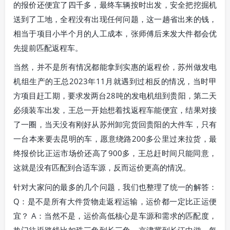
的报价还便宜了四千多，最终车辆按时出发，安全把挖掘机
送到了工地，全程没有出现任何问题，这一趟省出来的钱，
相当于项目小半个月的人工成本，张师傅后来发大件都会优
先提前匹配返程车。
当然，并不是所有情况都能拿到实惠的返程价，苏州做发电
机组生产的王总2023年11月就遇到过相反的情况，当时甲
方项目赶工期，要求发两台28吨的发电机组到贵阳，第二天
必须装车出发，王总一开始想着找返程车能便宜，结果对接
了一圈，当天没有刚好从苏州卸完货回贵阳的大件车，只有
一台本来要去昆明的车，愿意绕路200多公里过来拉货，最
终报价比正运市场价还高了900多，王总赶时间只能同意，
这就是没有匹配到合适车源，反而运价更高的情况。
针对大家问的最多的几个问题，我们也整理了统一的解答：
Q：是不是所有大件货物走返程运输，运价都一定比正运便
宜？ A：当然不是，运价高低核心是车源和需求的匹配度，
热门往返路线比如珠三角到长三角、京津冀到长江中游，每