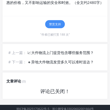
惠的价格，又不影响运输的安全和时效。（全文约2480字）
赞赏支持
"作者已被打赏 188 次"
# 上一篇：
📈大件物流上门提货包含哪些服务范围？
# 下一篇：
🔸异地大件物流发货多久可以准时送达？
文章评论
(0)
评论已关闭！
浙ICP备2025173622号-5
·
浙公网安备33020602001664号