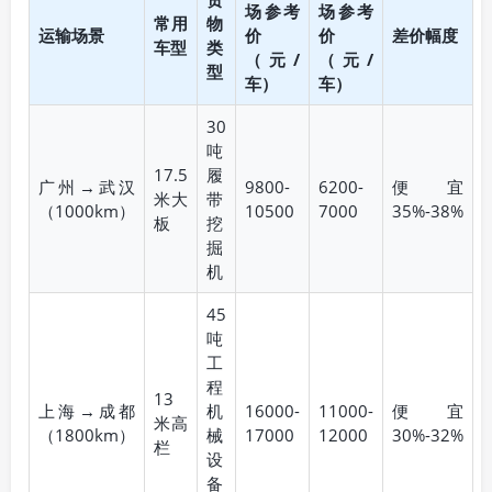
场参考
场参考
常用
物
运输场景
价
价
差价幅度
车型
类
（元/
（元/
型
车）
车）
30
吨
17.5
履
广州→武汉
9800-
6200-
便宜
米大
带
（1000km）
10500
7000
35%-38%
板
挖
掘
机
45
吨
工
程
13
上海→成都
机
16000-
11000-
便宜
米高
（1800km）
械
17000
12000
30%-32%
栏
设
备