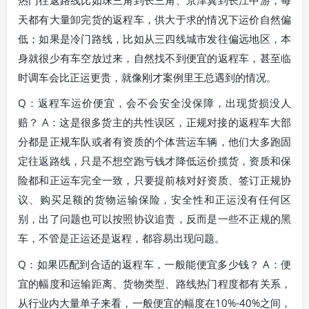
天都有大量卸完货的返程车，供大于求的情况下运价自然偏
低；如果是冷门路线，比如从三四线城市发往偏远地区，本
身就很少有车空放过来，自然找不到便宜的返程车，甚至临
时调车会比正运更贵，就像刚才案例里王总遇到的情况。
Q：返程车运价便宜，会不会安全没保障，出现货损没人
赔？ A：这是很多货主的共性误区，正规对接的返程车大部
分都是正规车队或者有资质的个体营运车辆，他们大多跑固
定往返路线，只是不想空跑亏钱才降低运价揽货，资质和保
险都和正运车完全一致，只要提前核对好资质、签订正规协
议、购买足额的货物运输保险，安全性和正运没有任何区
别，出了问题也可以按照协议追责，反而是一些不正规的黑
车，不管是正运还是返程，都容易出现问题。
Q：如果匹配到合适的返程车，一般能便宜多少钱？ A：便
宜的幅度和运输距离、货物类型、路线热门程度都有关系，
从行业内大量单子来看，一般便宜的幅度在10%-40%之间，