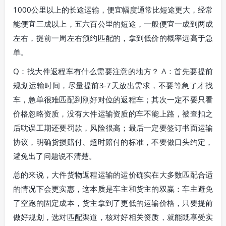
1000公里以上的长途运输，便宜幅度通常比短途更大，经常
能便宜三成以上，五六百公里的短途，一般便宜一成到两成
左右，提前一周左右预约匹配的，拿到低价的概率远高于急
单。
Q：找大件返程车有什么需要注意的地方？ A：首先要提前
规划运输时间，尽量提前3-7天放出需求，不要等急了才找
车，急单很难匹配到刚好对位的返程车；其次一定不要只看
价格忽略资质，没有大件运输资质的车不能上路，被查扣之
后耽误工期还要罚款，风险很高；最后一定要签订书面运输
协议，明确货损赔付、超时赔付的标准，不要做口头约定，
避免出了问题说不清楚。
总的来说，大件货物返程运输的运价确实在大多数匹配合适
的情况下会更实惠，这本质是车主和货主的双赢：车主避免
了空跑的固定成本，货主拿到了更低的运输价格，只要提前
做好规划，选对匹配渠道，核对好相关资质，就能既享受实