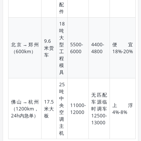
配
件
18
吨
大
9.6
北京→郑州
型
5500-
4400-
便宜
米货
（600km）
工
6000
4800
18%-20%
车
程
模
具
25
吨
无匹配
中
佛山→杭州
17.5
车源临
央
11000-
上浮
（1200km，
米大
时调车
空
12000
4%-8%
24h内急单）
板
12500-
调
13000
主
机