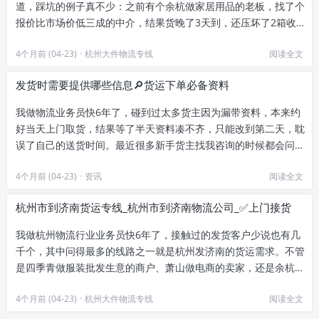
道，踩坑的例子真不少：之前有个余杭做家居用品的老板，找了个
报价比市场价低三成的中介，结果货晚了3天到，还压坏了2箱收纳
箱，中介推三阻四不肯赔付，...
4个月前 (04-23)
·
杭州大件物流专线
阅读全文
发货时需要提供哪些信息🔎货运下单必备资料
我做物流业务员快6年了，碰到过太多货主因为漏带资料，本来约
好当天上门取货，结果等了半天资料凑不齐，只能改到第二天，耽
误了自己的送货时间。最近很多新手货主找我咨询的时候都会问，
第一次找物流公司发货要准备...
4个月前 (04-23)
·
资讯
阅读全文
杭州市到济南货运专线_杭州市到济南物流公司_✅上门接货
我做杭州物流行业业务员快6年了，接触过的发货客户少说也有几
千个，其中问得最多的线路之一就是杭州发济南的货运需求。不管
是四季青做服装批发生意的商户、萧山做电商的卖家，还是余杭临
平做机械设备、零配件的工厂...
4个月前 (04-23)
·
杭州大件物流专线
阅读全文