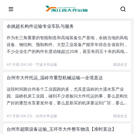
余姚超长构件运输专业车队与服务
作为长三角重要的智能制造和高端装备生产基地，余姚当地的风电
设备、钢结构、预制构件、大型工业装备产能常年排在全省前列，
不少企业生产的构件长度动辄超过20米，甚至有四五十米的风电叶
片、箱梁类货物，普通货运...
4个月前 (04-24)
·
宁波大件运输
阅读全文
台州市大件托运_温岭市重型机械运输—全境直达
这段时间跑台州各个工业园跑的多，尤其是温岭的大溪水泵产业
园、温峤机床工业园，碰到不少老板问大件托运的事，要么是刚生
产好的重型水泵要发外省，要么是新买的机床要运到厂区，要么是
工地的工程机械要跨区域转运，...
4个月前 (04-23)
·
台州大件运输
阅读全文
台州市超限设备运输_玉环市大件整车物流【准时直达】