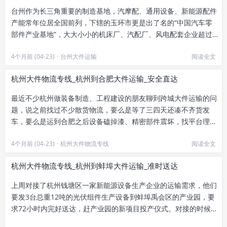
台州作为长三角重要的制造基地，汽摩配、通用设备、新能源配件
产能常年位居全国前列，下辖的玉环市更是出了名的“中国汽车零
部件产业基地”，大大小小的机床厂、汽配厂、风电配套企业超过
万家，每年有大量超限设备、...
4个月前 (04-23)
·
台州大件运输
阅读全文
杭州大件物流专线_杭州到合肥大件运输_安全直达
最近不少杭州做装备制造、工程建设的朋友聊到跨城大件运输的问
题，说之前找过不少散货物流，要么是等了三四天还凑不齐货发
车，要么是运到合肥之后设备磕掉漆、精密部件震坏，找平台理赔
踢皮球来回推，耽误项目进度不...
4个月前 (04-23)
·
杭州大件物流专线
阅读全文
杭州大件物流专线_杭州到蚌埠大件运输_准时送达
上周对接了杭州钱塘区一家新能源设备生产企业的运输需求，他们
要发3台总重12吨的光伏组件生产设备到蚌埠禹会区的产业园，要
求72小时内完好送达，赶产业园的新项目投产仪式。对接的时候客
户特意说上次找了个零散...