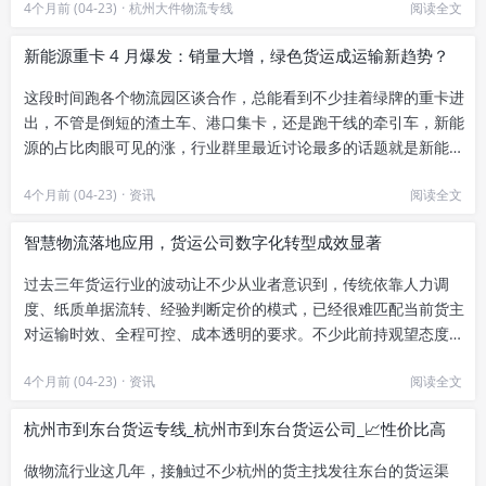
4个月前 (04-23)
·
杭州大件物流专线
阅读全文
新能源重卡 4 月爆发：销量大增，绿色货运成运输新趋势？
这段时间跑各个物流园区谈合作，总能看到不少挂着绿牌的重卡进
出，不管是倒短的渣土车、港口集卡，还是跑干线的牵引车，新能
源的占比肉眼可见的涨，行业群里最近讨论最多的话题就是新能源
重卡4月爆发：销量大增...
4个月前 (04-23)
·
资讯
阅读全文
智慧物流落地应用，货运公司数字化转型成效显著
过去三年货运行业的波动让不少从业者意识到，传统依靠人力调
度、纸质单据流转、经验判断定价的模式，已经很难匹配当前货主
对运输时效、全程可控、成本透明的要求。不少此前持观望态度的
货运企业，也在2023年之后...
4个月前 (04-23)
·
资讯
阅读全文
杭州市到东台货运专线_杭州市到东台货运公司_📈性价比高
做物流行业这几年，接触过不少杭州的货主找发往东台的货运渠