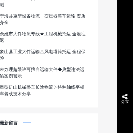
测
宁海县重型设备物流｜变压器整车运输 资质
齐全
余姚市大件物流专线★工程机械托运 全境往
返
象山县工业大件运输△风电塔筒托运 全程保
险
未办理超限许可擅自运输大件◆典型违法运
输案例警示
重型矿山机械整车长途物流▷特种轴线平板
车装载技术分享
分享
最新留言