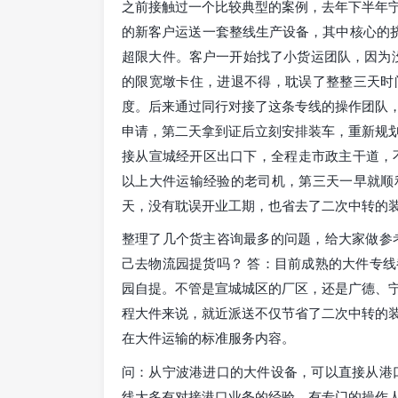
之前接触过一个比较典型的案例，去年下半年
的新客户运送一套整线生产设备，其中核心的挤出
超限大件。客户一开始找了小货运团队，因为没
的限宽墩卡住，进退不得，耽误了整整三天时
度。后来通过同行对接了这条专线的操作团队
申请，第二天拿到证后立刻安排装车，重新规划
接从宣城经开区出口下，全程走市政主干道，
以上大件运输经验的老司机，第三天一早就顺
天，没有耽误开业工期，也省去了二次中转的
整理了几个货主咨询最多的问题，给大家做参
己去物流园提货吗？ 答：目前成熟的大件专
园自提。不管是宣城城区的厂区，还是广德、
程大件来说，就近派送不仅节省了二次中转的
在大件运输的标准服务内容。
问：从宁波港进口的大件设备，可以直接从港
线大多有对接港口业务的经验，有专门的操作