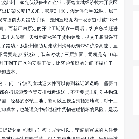
宁波鄞州一家光伏设备生产企业，要给宣城经济技术开发区
机架长度17.8米，宽度3.1米，含附件总重82吨，属于
有提前办对路线手续，走到宣城境内一段乡道时被2.8米
间，而新厂房原定的开业工期就在一周后，客户急着赶进
，工作人员第一天就重新核验了货物参数，提交了超限许可
了路线：从鄞州装货后走杭州湾环线转G50沪渝高速，直
不需要走乡道绕路，装车时做了三层加固，司机是有10年
利开到了厂区的安装工位，比客户预期的时间还提前了一
装卸成本。
考： 问：宁波到宣城运大件可以做到就近派送吗，需要自
线都会根据卸货位置安排就近派送，不需要货主到公共物流
宁国、泾县的乡镇工地，都可以直接送到指定地点，对于工
装卸成本，也能避免中转过程中货物磕碰损坏的风险，是现
口提货运到宣城吗？ 答：完全可以，宁波到宣城的大件专
人员对接码头提箱手续，可以提前办理提箱申请，安排合适