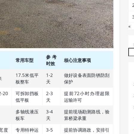
«
参考
常用车型
核心注意事项
时效
17.5米低平
1-2
做好设备表面防锈防刮
米
板整车
天
保护
-20
可拆卸挡板
2-3
提前72小时办理超限
低平板
天
运输许可
多轴线液压
3-4
提前现场勘测路线，验
板车
天
算桥梁承重
宽度
专用特种运
3-5
提前协调路政，安排引