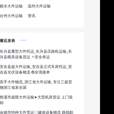
丽水大件运输
温州大件运输
台州大件运输
资讯
最近发表
长兴县重型大件托运_长兴县压路机运输_长
兴县模具设备货运 ✧安全承运
安吉县超大件运输_安吉县立式车床托运_安
吉县光伏设备物流 ✪全境接单
高手大件物流_浙江省大件运输_专注三超货
物浙江省发全国
慈溪市超限大件运输➤大型机床货运 上门装
卸
余姚市特种大件货运◇罐体设备物流 路线勘