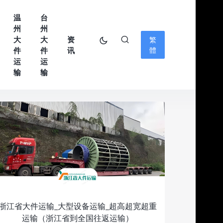
温
台
州
州
大
大
资
繁
件
件
讯
體
运
运
输
输
浙江省大件运输_大型设备运输_超高超宽超重
运输（浙江省到全国往返运输）