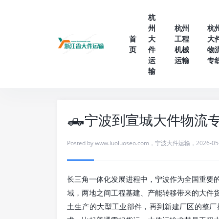
杭
州
杭州
杭
首
大
工程
大
页
件
机械
物
运
运输
专
输
🛻宁波到宣城大件物流专
Posted by
www.luoluoseo.com
，
宁波大件运输
，
2026-05
长三角一体化发展进程中，宁波作为全国重要
域，两地之间工程基建、产能转移带来的大件
土生产的大型工业部件，再到新建厂区的整厂