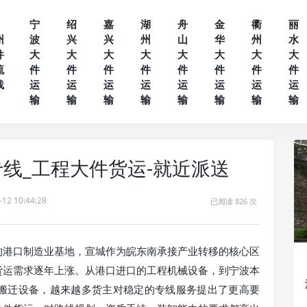
宁
绍
嘉
湖
舟
金
衢
丽
州
波
兴
兴
州
山
华
州
水
件
大
大
大
大
大
大
大
大
流
件
件
件
件
件
件
件
件
线
运
运
运
运
运
运
运
运
输
输
输
输
输
输
输
输
线_工程大件货运-就近派送
-12 10:44:28
已阅读 826 次
的港口制造业基地，宣城作为皖东南承接产业转移的核心区
货运需求逐年上涨。从港口进口的工程机械设备，到宁波本
搬迁设备，越来越多货主对稳定的专线服务提出了更高要