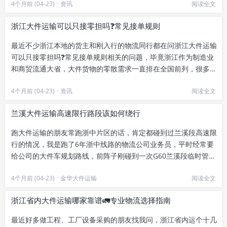
4个月前 (04-23)
·
资讯
阅读全文
浙江大件运输可以只接零担吗❓常见接单规则
最近不少浙江本地的货主和刚入行的物流同行都在问浙江大件运输
可以只接零担吗❓常见接单规则相关的问题，毕竟浙江作为制造业
和商贸流通大省，大件货物的零散需求一直排在全国前列，很多从
业者也想摸透当地的...
4个月前 (04-23)
·
资讯
阅读全文
兰溪大件运输高速限行路段该如何绕行
跑大件运输的朋友常跑浙中片区的话，肯定都碰到过兰溪段高速限
行的情况，我是跑了6年浙中线路的物流公司业务员，平时经常要
给公司的大件车规划路线，前阵子刚碰到一次G60兰溪段临时管
制，绕路走反而比预定时间还...
4个月前 (04-23)
·
金华大件运输
阅读全文
浙江省内大件运输哪家靠谱🚛专业物流选择指南
最近好多做工程、工厂设备采购的朋友找我问，浙江省内运个十几