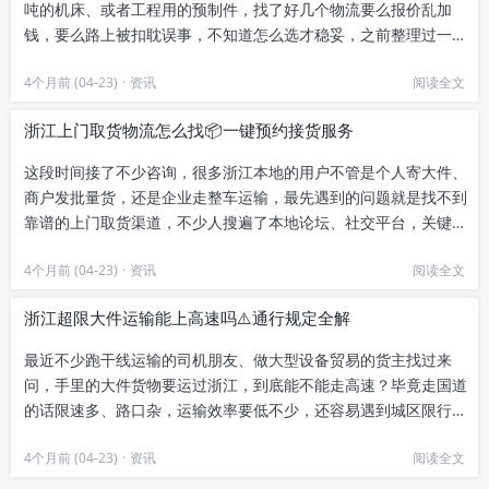
吨的机床、或者工程用的预制件，找了好几个物流要么报价乱加
钱，要么路上被扣耽误事，不知道怎么选才稳妥，之前整理过一份
《浙江省内大件运输哪家靠谱🚛...
4个月前 (04-23)
·
资讯
阅读全文
浙江上门取货物流怎么找📦一键预约接货服务
这段时间接了不少咨询，很多浙江本地的用户不管是个人寄大件、
商户发批量货，还是企业走整车运输，最先遇到的问题就是找不到
靠谱的上门取货渠道，不少人搜遍了本地论坛、社交平台，关键词
都是浙江上门取货物流怎么找...
4个月前 (04-23)
·
资讯
阅读全文
浙江超限大件运输能上高速吗⚠️通行规定全解
最近不少跑干线运输的司机朋友、做大型设备贸易的货主找过来
问，手里的大件货物要运过浙江，到底能不能走高速？毕竟走国道
的话限速多、路口杂，运输效率要低不少，还容易遇到城区限行，
大家都想走更顺畅的高速。今天...
4个月前 (04-23)
·
资讯
阅读全文