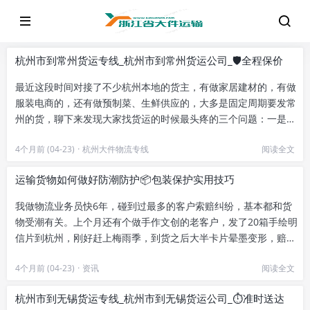
杭州市到常州货运专线_杭州市到常州货运公司_🛡️全程保价
最近这段时间对接了不少杭州本地的货主，有做家居建材的，有做
服装电商的，还有做预制菜、生鲜供应的，大多是固定周期要发常
州的货，聊下来发现大家找货运的时候最头疼的三个问题：一是时
效不准，明明说次日到结果拖...
4个月前 (04-23)
·
杭州大件物流专线
阅读全文
运输货物如何做好防潮防护📦包装保护实用技巧
我做物流业务员快6年，碰到过最多的客户索赔纠纷，基本都和货
物受潮有关。上个月还有个做手作文创的老客户，发了20箱手绘明
信片到杭州，刚好赶上梅雨季，到货之后大半卡片晕墨变形，赔了
小两万，其实当时要是多花...
4个月前 (04-23)
·
资讯
阅读全文
杭州市到无锡货运专线_杭州市到无锡货运公司_⏱️准时送达