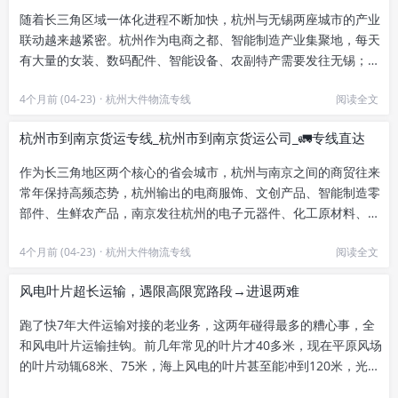
随着长三角区域一体化进程不断加快，杭州与无锡两座城市的产业
联动越来越紧密。杭州作为电商之都、智能制造产业集聚地，每天
有大量的女装、数码配件、智能设备、农副特产需要发往无锡；而
无锡作为长三角的先进制造核...
4个月前 (04-23)
·
杭州大件物流专线
阅读全文
杭州市到南京货运专线_杭州市到南京货运公司_🚛专线直达
作为长三角地区两个核心的省会城市，杭州与南京之间的商贸往来
常年保持高频态势，杭州输出的电商服饰、文创产品、智能制造零
部件、生鲜农产品，南京发往杭州的电子元器件、化工原材料、医
药用品、工程物料，每天都有...
4个月前 (04-23)
·
杭州大件物流专线
阅读全文
风电叶片超长运输，遇限高限宽路段→进退两难
跑了快7年大件运输对接的老业务，这两年碰得最多的糟心事，全
和风电叶片运输挂钩。前几年常见的叶片才40多米，现在平原风场
的叶片动辄68米、75米，海上风电的叶片甚至能冲到120米，光是
转弯半径就要40米...