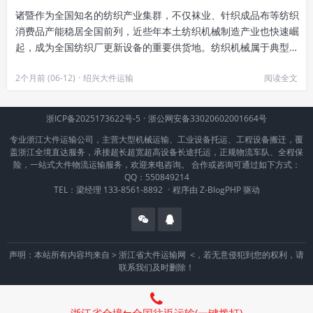
诸暨作为全国知名的纺织产业集群，不仅袜业、针织成品布等纺织
消费品产能稳居全国前列，近些年本土纺织机械制造产业也快速崛
起，成为全国纺织厂更新设备的重要供货地。纺织机械属于典型的
高价值大件工业货物，普遍体...
2个月前 (06-12)
·
绍兴大件运输
阅读全文
浙ICP备2025173622号-5
·
浙公网安备33020602001664号
专业浙江大件运输公司，主营大型机械运输、工业设备托运、工程设备搬迁，覆
盖浙江全境直达服务，承接超长超宽超高设备长途托运，正规物流车队、全程保
险，一站式大件物流运输服务，欢迎来电咨询。 合作或咨询可通过如下方式：
QQ：550849214
TEL：梁经理 133-8561-8892
·
程序由
Z-BlogPHP
驱动
声明：本站所有内容均来自 >
浙江省大件运输网
<，若无意侵犯到您的权利，请
联系我们及时删除！