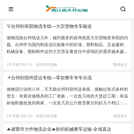
💡台州到阜阳物流专线—大宗货物专车输送
做物流跑台州线这几年，碰到最多的咨询就是大宗货物发阜阳的问
题。台州作为国内制造业比较集中的区域，塑料制品、五金建材、
机械设备、预制构件这些大宗货走量发往中原地区的需求越来越
大，阜阳作为皖北的交通枢纽，...
2个月前 (06-12)
·
台州大件运输
阅读全文
📌台州到宿州货运专线—零担整车专车分流
做物流行业快八年，天天跑台州到宿州这条线，接触过各式各样的
货主：有黄岩做模具的工厂老板，一次发几吨的大货赶工期；有温
岭做鞋服批发的商家，一次发几百公斤散货要分到好几个档口；还
有做工程的老板，发急件要当...
2个月前 (06-12)
·
台州大件运输
阅读全文
🔥诸暨市大件物流企业🔥纺织机械整车运输-全域直达