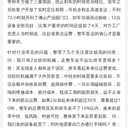
带和木方做了三重加固，防止刹车的时候晃动移位。发车之
后给客户开放了实时定位权限，司机全程走高速直达，不到
72小时就开到了佛山产业园门口，卸车当场清点验收，12台
设备全部完好，比客户要求的时间还提前了4天，对方工厂
负责人当时就说，比起省那点运费，整车直达的省心才是最
重要的。
针对行业常见的问题，整理了几个关注度比较高的问答：
问：我只有2台纺织机械，走整车会不会比拼车贵很多？
答：其实很多人都有这个误区，拼车看起来单位运费更低，
但纺织机械属于大件异形货，中转的时候需要多次装卸，不
仅会额外加收装卸费、超限操作费，一旦出现磕碰损坏，后
续的维修成本、赔付成本、耽误工期的隐形损失，远不止省
下来的那点运费。如果2台加起来体积超过30方、重量超过1
0吨，整车的总费用其实和拼车差不了10%以内，换来的是
零中转、低风险、时效可控，整体算下来反而更划算。 问：
我们发的设备超宽了，到外地需要自己办通行手续吗？ 答：