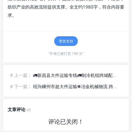
纺织产业的高效流转提供支撑。全文约1980字，符合内容要
求。
赞赏支持
"作者已被打赏 188 次"
# 上一篇：
🚛新昌县大件运输专线🚛制冷机组跨城配送-上门提货
# 下一篇：
绍兴嵊州市超大件运输❃冶金机械物流 跨省直达
文章评论
(0)
评论已关闭！