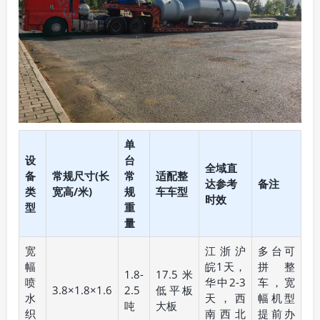
单
设
台
全域直
备
常规尺寸(长
常
适配整
达参考
备注
类
宽高/米)
规
车车型
时效
型
重
量
宽
江浙沪
多台可
幅
皖1天，
拼整
1.8-
17.5米
喷
华中2-3
车，宽
3.8×1.8×1.6
2.5
低平板
水
天，西
幅机型
吨
大板
织
南西北
提前办