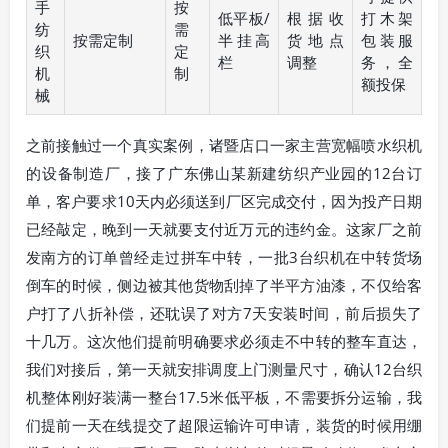
手
按
低平板/
根据收
打木架
纺
需
按需定制
半挂高
货地点
包装服
织
定
栏
调整
务，全
机
制
额投保
械
之前接触过一个真实案例，诸暨店口一家主营宽幅喷水织机
的设备制造厂，接了广东佛山某新建纺织产业园的12台订
单，客户要求10天内必须送到厂区完成交付，因为投产日期
已经敲定，晚到一天就要支付近万元的违约金。这家厂之前
发南方的订单曾经走过拼车中转，一批3台织机在中转货场
倒车的时候，侧边被其他货物刮掉了半平方油漆，不仅给客
户打了八折补偿，还耽误了对方7天安装时间，前后损失了
十几万。这次他们提前明确要求必须走不中转的整车直达，
我们对接后，第一天就安排调度上门测量尺寸，确认12台织
机整体刚好装满一整台17.5米低平板，不需要拆分运输，我
们提前一天在线提交了超限运输许可申请，装货的时候用绷