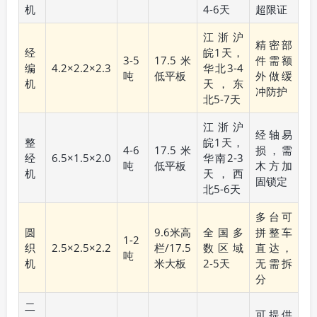
机
4-6天
超限证
江浙沪
精密部
经
皖1天，
3-5
17.5米
件需额
编
4.2×2.2×2.3
华北3-4
吨
低平板
外做缓
机
天，东
冲防护
北5-7天
江浙沪
经轴易
整
皖1天，
4-6
17.5米
损，需
经
6.5×1.5×2.0
华南2-3
吨
低平板
木方加
机
天，西
固锁定
北5-6天
多台可
圆
9.6米高
全国多
拼整车
1-2
织
2.5×2.5×2.2
栏/17.5
数区域
直达，
吨
机
米大板
2-5天
无需拆
分
二
可提供