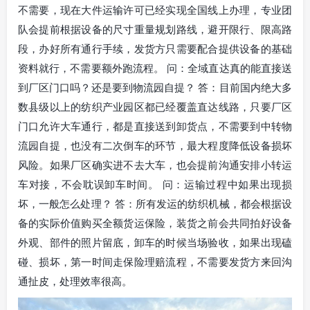
不需要，现在大件运输许可已经实现全国线上办理，专业团
队会提前根据设备的尺寸重量规划路线，避开限行、限高路
段，办好所有通行手续，发货方只需要配合提供设备的基础
资料就行，不需要额外跑流程。 问：全域直达真的能直接送
到厂区门口吗？还是要到物流园自提？ 答：目前国内绝大多
数县级以上的纺织产业园区都已经覆盖直达线路，只要厂区
门口允许大车通行，都是直接送到卸货点，不需要到中转物
流园自提，也没有二次倒车的环节，最大程度降低设备损坏
风险。如果厂区确实进不去大车，也会提前沟通安排小转运
车对接，不会耽误卸车时间。 问：运输过程中如果出现损
坏，一般怎么处理？ 答：所有发运的纺织机械，都会根据设
备的实际价值购买全额货运保险，装货之前会共同拍好设备
外观、部件的照片留底，卸车的时候当场验收，如果出现磕
碰、损坏，第一时间走保险理赔流程，不需要发货方来回沟
通扯皮，处理效率很高。