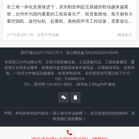
长三角一体化发展推进下，浙东制造和皖北基建的联动越来越紧
密，台州作为国内重要的工程装备生产、租赁集散地，每天都有大
量挖掘机、旋挖钻机、起重机、盾构部件等工程设备，需要发往淮
南的高速公路、新城建设、光伏...
2个月前 (06-15)
·
台州大件运输
阅读全文
浙ICP备2025173622号-5
·
浙公网安备33020602001664号
专业浙江大件运输公司，主营大型机械运输、工业设备托运、工程设备搬迁，覆
盖浙江全境直达服务，承接超长超宽超高设备长途托运，正规物流车队、全程保
险，一站式大件物流运输服务，欢迎来电咨询。 合作或咨询可通过如下方式：
QQ：550849214
TEL：梁经理 133-8561-8892
·
程序由
Z-BlogPHP
驱动
声明：本站所有内容均来自 >
浙江省大件运输网
<，若无意侵犯到您的权利，请
联系我们及时删除！