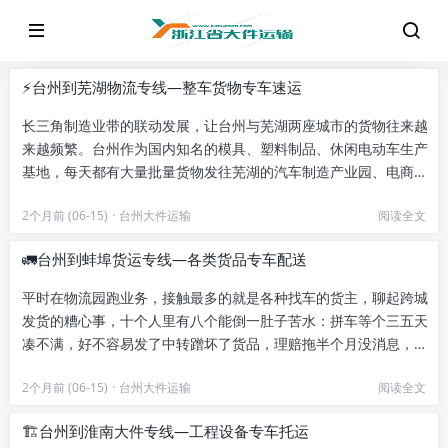
⚡台州到芜湖物流专线—整车货物专车速运
长三角制造业带的联动发展，让台州与芜湖两座城市的货物往来越
来越频繁。台州作为国内知名的模具、塑料制品、休闲电动车生产
基地，每天都有大量批量货物发往芜湖的汽车制造产业园、电商仓
储基地；而芜湖的汽配零部件...
2个月前 (06-15)
·
台州大件运输
阅读全文
🚛台州到蚌埠货运专线—各类货品专车配送
平时在物流园跑业务，接触最多的就是各种找车的货主，聊起跨城
发货的糟心事，十个人里有八个能倒一肚子苦水：拼车等个三五天
凑不满，好不容易发了中转蹭坏了货品，理赔拖半个月没消息，急
着要送的货卡在半路上耽误了...
2个月前 (06-15)
·
台州大件运输
阅读全文
🏗️台州到淮南大件专线—工程设备专车托运