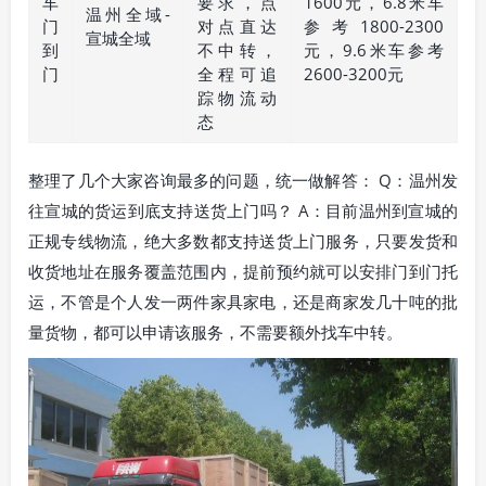
车
要求，点
1600元，6.8米车
温州全域-
门
对点直达
参考1800-2300
宣城全域
到
不中转，
元，9.6米车参考
门
全程可追
2600-3200元
踪物流动
态
整理了几个大家咨询最多的问题，统一做解答： Q：温州发
往宣城的货运到底支持送货上门吗？ A：目前温州到宣城的
正规专线物流，绝大多数都支持送货上门服务，只要发货和
收货地址在服务覆盖范围内，提前预约就可以安排门到门托
运，不管是个人发一两件家具家电，还是商家发几十吨的批
量货物，都可以申请该服务，不需要额外找车中转。