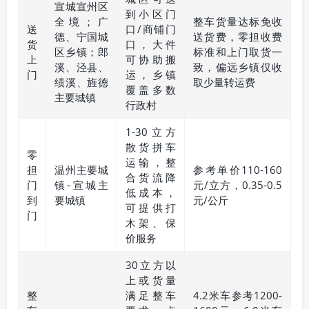
宣城宣州区
到小区门
全境；广
整车货量达标免收
送
口/商铺门
德、宁国城
送货费，零担收费
货
口，大件
区乡镇；郎
标准和上门取货一
上
可协助搬
溪、泾县、
致，偏远乡镇仅收
门
运，乡镇
绩溪、旌德
取少量转运费
覆盖多数
主要城镇
行政村
1-30立方
散货拼车
零
运输，整
担
温州主要城
参考单价110-160
合货流降
门
镇-宣城主
元/立方，0.35-0.5
低成本，
到
要城镇
元/公斤
可提供打
门
木架、保
价服务
30立方以
上或货量
整
满足整车
4.2米车参考1200-