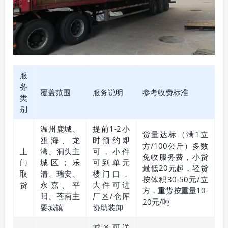
服
务
覆盖范围
服务说明
参考收费标准
类
别
温州鹿城、
提前1-2小
货量达标（满1立
瓯海、龙
时预约即
方/100公斤）多数
上
湾、洞头主
可，小件
免收服务费，小货
门
城区；乐
可到单元
最低20元起，轻货
取
清、瑞安、
楼门口，
按体积30-50元/立
货
永嘉、平
大件可进
方，重货按重量10-
阳、苍南主
厂区/仓库
20元/吨
要城镇
协助装卸
城区可送