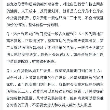
会免收取货和送货的额外服务费，对比自己找货车拉去网点
的油费、人工成本，反而更划算。就算是几公斤几十公斤的
小货需要收费，额外费用一般也只有二三十元，不会出现乱
加价的情况，整体价格十分透明。
Q：温州到宣城门到门托运一般多久能到？ A：因为两地距
离不算远，正常情况下，整车直达的货物当天装车出发，第
二天就能送到收货地址；零担拼车的货物，一般是今天取货
明天就能安排送货，最长不会超过3天，如果是急件还可以
申请优先配载，时效很有保障。
Q：大件货物比如工厂设备、搬家家具能走门到门吗？ A：
完全可以，不管是几吨重的生产设备，还是整套搬家的家具
家电，都可以安排门到门托运，取货时会安排对应吨位的车
辆和装卸工人，送货也可以直接送到指定位置，只需要提前
告知货物的重量、尺寸以及装卸要求，服务商就可以提前准
备对应的工具，不需要发货人和收货人额外找人搬运。