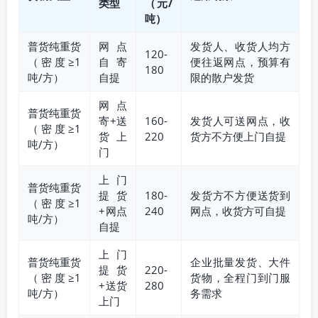
类型
（元/
吨）
普货纯重货
网点
发货人、收货人均方
120-
（密度≥1
自寄
便往返网点，预算有
180
吨/方）
自提
限的散户发货
网点
普货纯重货
寄+送
160-
发货人可送网点，收
（密度≥1
货上
220
货方不方便上门自提
吨/方）
门
上门
普货纯重货
提货
180-
发货方不方便送货到
（密度≥1
+网点
240
网点，收货方可自提
吨/方）
自提
上门
普货纯重货
企业批量发货、大件
提货
220-
（密度≥1
货物，全程门到门服
+送货
280
吨/方）
务需求
上门