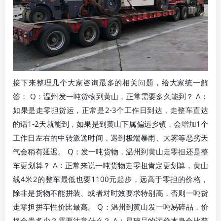
接下来整理几个大家咨询最多的相关问题，给大家统一解
答： Q：温州发一吨货物到黄山，正常需要多久能到？ A：
如果是走零担货运，正常是2-3个工作日到达，走整车直达
的话1-2天就能到，如果是到黄山下属偏远乡镇，会增加1个
工作日左右的中转派送时间，遇到极端暴雨、大雾等恶劣天
气会稍有延迟。 Q：发一吨货物，温州到黄山走零担还是整
车更划算？ A：正常来说一吨货物走零担肯定更划算，黄山
线4米2的整车最低也要1100元起步，远高于零担的价格，
除非是货物不能拼装、或者对时效要求特别高，否则一吨货
走零担拼车性价比最高。 Q：温州到黄山发一吨易碎品，价
格会贵多少？需要注意什么？ A：易碎品的运价本身会比普