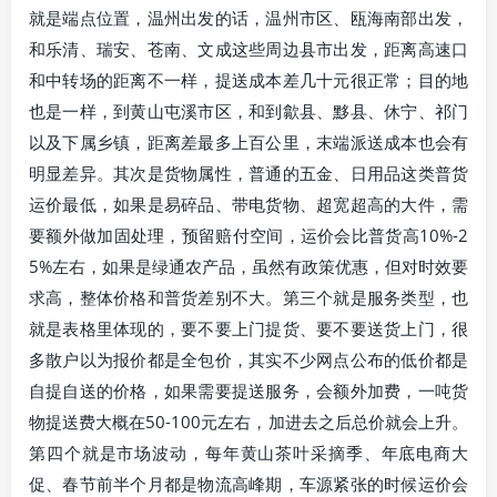
就是端点位置，温州出发的话，温州市区、瓯海南部出发，
和乐清、瑞安、苍南、文成这些周边县市出发，距离高速口
和中转场的距离不一样，提送成本差几十元很正常；目的地
也是一样，到黄山屯溪市区，和到歙县、黟县、休宁、祁门
以及下属乡镇，距离差最多上百公里，末端派送成本也会有
明显差异。其次是货物属性，普通的五金、日用品这类普货
运价最低，如果是易碎品、带电货物、超宽超高的大件，需
要额外做加固处理，预留赔付空间，运价会比普货高10%-2
5%左右，如果是绿通农产品，虽然有政策优惠，但对时效要
求高，整体价格和普货差别不大。第三个就是服务类型，也
就是表格里体现的，要不要上门提货、要不要送货上门，很
多散户以为报价都是全包价，其实不少网点公布的低价都是
自提自送的价格，如果需要提送服务，会额外加费，一吨货
物提送费大概在50-100元左右，加进去之后总价就会上升。
第四个就是市场波动，每年黄山茶叶采摘季、年底电商大
促、春节前半个月都是物流高峰期，车源紧张的时候运价会