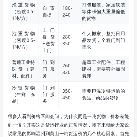
泡重货物
打包服装、家居软装
自寄
180-
（密度0.5-
等体积偏大重量偏低
自提
240
1吨/方）
的货物
上门
泡重货物
个人搬家、整批日用
提货
280-
（密度0.5-
品发货，全程门到门
+送货
350
1吨/方）
需求
上门
普通工业特
门到
超重工业配件、工程
260-
殊货（建
门服
建材，需要额外加固
320
材、配件）
务
装卸
冷链货物
门到
350-
需要恒温冷链运输的
（生鲜、冻
门服
450
食品、药品类货物
品）
务
很多人看到价格区间会问，为什么同是一吨货物，价格差能
到一倍？其实这是货运行业的正常情况，接下来就给大家说
说常见的影响温州到黄山一吨货运价的几个核心因素。首先