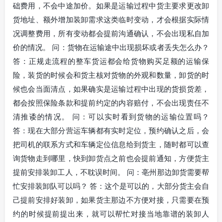
础费用，不会中途加价。如果是运输过程中货主要求更改卸
货地址、额外增加装卸需求这类临时变动，才会根据实际情
况调整费用，所有变动都会提前沟通确认，不会出现私自加
价的情况。 问：货物在运输途中出现损坏或者丢失怎么办？
答：正规走流程的整车货运都会给货物购买足额的运输保
险，装货的时候会和货主核对货物的外观和数量，卸货的时
候也会当面清点，如果确实是运输过程中出现的货损货差，
都会按照保险条款和提前约定的内容赔付，不会出现责任不
清推诿的情况。 问：可以实时看到货物的运输位置吗？
答：现在大部分营运车辆都有实时定位，预约确认之后，会
把司机的联系方式和车辆定位信息给到货主，随时都可以查
询货物走到哪里，快到卸货点之前也会提前通知，方便货主
提前安排装卸工人，不耽误时间。 问：亳州那边卸货需要帮
忙安排装卸队可以吗？ 答：这个是可以的，大部分货主会自
己提前安排好装卸，如果货主那边不方便对接，只需要在预
约的时候提前提出来，就可以帮忙对接当地靠谱的装卸人