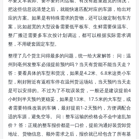
不要叉车装卸、要不要封闭运输、有没有超重超宽的情况，
把这些信息说清楚之后，就能快速匹配对应的车源，给出对
应的方案。如果是有特殊需求的货物，还可以做定制包车方
案，比如超宽的大型设备需要低平板车、生鲜需要保温车、
整厂搬迁需要多车次按计划调运，都可以根据实际需求调
整，不用硬套固定车型。
整理了几个货主问得最多的问题，统一给大家解答： 问：温
州到亳州发整车必须提前预约吗？当天有货能不能当天走？
答：要看具体的车型和货况，如果是4.2米、6.8米这类小车
型，刚好附近有返程车停在温州货运场站，当天预约当天走
是可以安排的。不过为了不耽误装货，一般还是建议提前4
小时到半天预约更稳妥，如果是13米、17.5米的大车型，或
者需要特殊改装的车辆，最好提前1-2天预约，方便调配合
适的车源，避免空等。 问：整车运输的价格会不会中途乱加
价？ 答：正规的整车报价都是一口价，提前沟通好装货卸货
地址、货物信息、额外需求之后，报价就已经包含了所有基