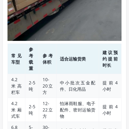
参
建议预
常见
考
参考
适合运输货类
约提前
车型
载
体积
时长
重
4.2
10-
2-5
中小批次五金配
提前4
米高
20立
吨
件、日化用品
小时
栏车
方
4.2
12-
怕淋雨鞋服、电子
2-5
提前4
米厢
22立
配件、密封运输货
吨
小时
式车
方
物
6.8
5-
30-