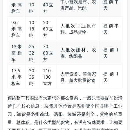
中小批次建材、农
提前半
米高
10
40立
资产品、汽配
天
栏车
吨
方
9.6
10-
50-
大批次工业原材
提前半
米高
18
60立
料、成品货物
天
栏车
吨
方
13米
25-
70-
大批次建材、农
提前1
高栏
32
80立
资、纺织品
天
车
吨
方
17.5
30-
110-
大型设备、整装家
提前1
米平
35
130
具、超大批量货物
天
板车
吨
立方
预约整车其实没有大家想的那么复杂，一般只需要提前说清
楚几个核心信息：装货具体位置是温州哪个区县哪个工业
园，卸货是亳州谯城、涡阳、蒙城还是利辛，货物的总重
量、总体积、是什么类型的货物，有没有特殊要求，比如要