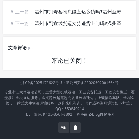
# 上一篇：
温州市到寿县物流能直达乡镇吗❓温州至寿县货运_末端落地配送
# 下一篇：
温州市到宣城货运支持送货上门吗❓温州至宣城物流专线_门到门托运
文章评论
(0)
评论已关闭！
浙ICP备2025173622号-5
·
浙公网安备33020602001664号
专业浙江大件运输公司，主营大型机械运输、工业设备托运、工程设备搬迁，覆
盖浙江全境直达服务，承接超长超宽超高设备长途托运，正规物流车队、全程保
险，一站式大件物流运输服务，欢迎来电咨询。 合作或咨询可通过如下方式：
QQ：550849214
TEL：梁经理 133-8561-8892
·
程序由
Z-BlogPHP
驱动