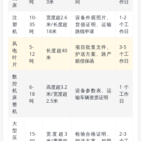
吨
3米
同
作日
床
注
10-
宽度超2.6
设备外观照片、
1-2
塑
35
米/长度超
货值证明、运输
个工
机
吨
18米
路线申请
作日
风
5-
项目批复文件、
3-5
电
长度超40
12
护送方案、路产
个工
叶
米
吨
赔偿保函
作日
片
数
控
6-
高度超3.2
1个
机
设备参数表、运
18
米/宽度超
工作
床
输车辆资质证明
吨
2.5米
日
整
机
大
型
15-
宽度超3
检验合格证明、
2-3
压
40
米/重量超
护送方案、超限
个工