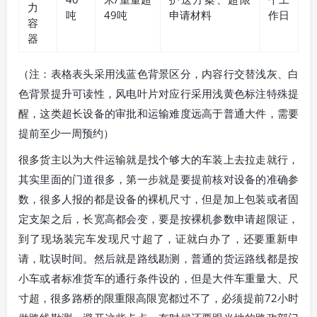
力
吨
49吨
申请材料
作日
容
器
（注：表格表头采用浅蓝色背景区分，内容行交替浅灰、白
色背景提升可读性，风电叶片对应行采用浅黄色标注特殊提
醒，这类超长设备的审批和运输难度远高于普通大件，需要
提前至少一周预约）
很多货主以为大件运输就是找个够大的车装上去拉走就行，
其实里面的门道很多，第一步就是要提前核对设备的准确参
数，很多人报的都是设备的裸机尺寸，但是加上包装或者固
定支架之后，长宽高都会变，要是按裸机参数申请超限证，
到了现场装完车发现尺寸超了，证就白办了，还要重新申
请，耽误时间。然后就是路线勘测，普通的货运路线都是按
小车或者标准货车的通行条件设的，但是大件车重量大、尺
寸超，很多路桥的限重限高限宽都过不了，必须提前72小时