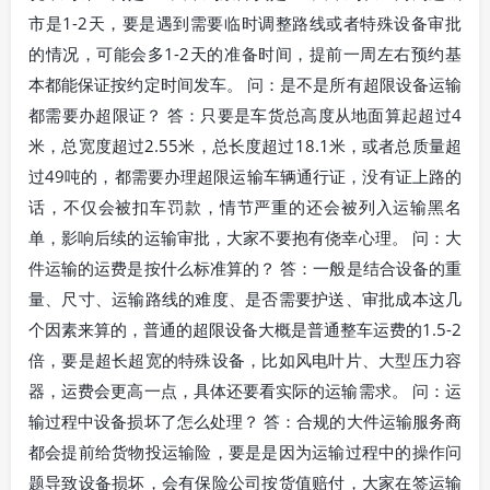
市是1-2天，要是遇到需要临时调整路线或者特殊设备审批
的情况，可能会多1-2天的准备时间，提前一周左右预约基
本都能保证按约定时间发车。 问：是不是所有超限设备运输
都需要办超限证？ 答：只要是车货总高度从地面算起超过4
米，总宽度超过2.55米，总长度超过18.1米，或者总质量超
过49吨的，都需要办理超限运输车辆通行证，没有证上路的
话，不仅会被扣车罚款，情节严重的还会被列入运输黑名
单，影响后续的运输审批，大家不要抱有侥幸心理。 问：大
件运输的运费是按什么标准算的？ 答：一般是结合设备的重
量、尺寸、运输路线的难度、是否需要护送、审批成本这几
个因素来算的，普通的超限设备大概是普通整车运费的1.5-2
倍，要是超长超宽的特殊设备，比如风电叶片、大型压力容
器，运费会更高一点，具体还要看实际的运输需求。 问：运
输过程中设备损坏了怎么处理？ 答：合规的大件运输服务商
都会提前给货物投运输险，要是是因为运输过程中的操作问
题导致设备损坏，会有保险公司按货值赔付，大家在签运输