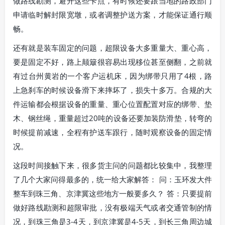
做路线勘测，避开这些卡点，有时候还要跟当地的路政部门
申请临时解封限宽墩，或者调整护送方案，才能保证通行顺
畅。
还有就是装车固定的问题，超限设备大多重量大、重心高，
要是固定不好，路上颠簸很容易出现移位甚至侧翻，之前就
有过台州黄岩的一个客户运机床，因为绑带只用了4根，路
上急刹车的时候设备滑下来摔坏了，损失十多万。合规的大
件运输都会根据设备的重量、重心位置配置对应的绑带、垫
木、钢丝绳，重量超过20吨的设备还要加装防滑垫，转弯的
时候提前减速，全程有护送车跟行，随时观察设备的固定情
况。
这段时间接触下来，很多货主问的问题都比较集中，我整理
了几个大家问得最多的，统一给大家解答： 问：玉环发大件
整车到珠三角、京津冀这些地方一般要多久？ 答：只要提前
做好路线勘测和超限审批，没有极端天气或者交通管制的情
况，到珠三角是3-4天，到京津冀是4-5天，到长三角周边城