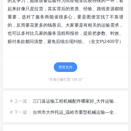
的竞争力，超限设备运输作为供应链里比较特殊的一环，看
起来好像只是拉货，其实背后的资质、经验、路线资源都很
重要，选对了服务商能省很多心，要是图便宜找了不靠谱
的，反而要花更多的钱善后。大家要是有相关的运输需求，
也可以多对比几家的服务流程和报价，提前把参数、时效、
赔付条款都问清楚，避免后续出现纠纷。（全文约2400字）
赞赏支持
"作者已被打赏 188 次"
# 上一篇：
三门县运输工程机械配件哪家好_大件运输更可靠
# 下一篇：
台州市大件托运_温岭市重型机械运输—全境直达