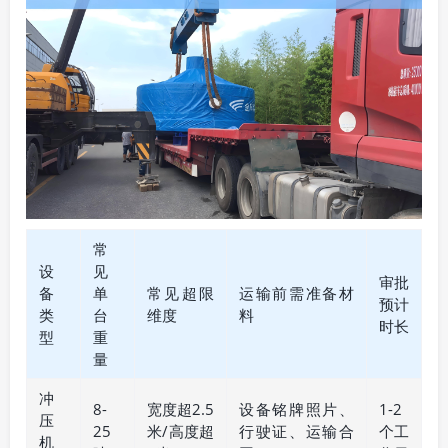
常
设
见
审批
备
单
常见超限
运输前需准备材
预计
类
台
维度
料
时长
型
重
量
冲
8-
宽度超2.5
设备铭牌照片、
1-2
压
25
米/高度超
行驶证、运输合
个工
机