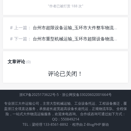
"作者已被打赏 188 次"
# 上一篇：
台州市超限设备运输_玉环市大件整车物流【准时直达】
# 下一篇：
台州市重型机械运输_玉环市超限设备物流【安全送达】
文章评论
(0)
评论已关闭！
浙ICP备2025173622号-5
·
浙公网安备33020602001664号
专业浙江大件运输公司，主营大型机械运输、工业设备托运、工程设备搬迁，覆
盖浙江全境直达服务，承接超长超宽超高设备长途托运，正规物流车队、全程保
险，一站式大件物流运输服务，欢迎来电咨询。 合作或咨询可通过如下方式：
QQ：550849214
TEL：梁经理 133-8561-8892
·
程序由
Z-BlogPHP
驱动