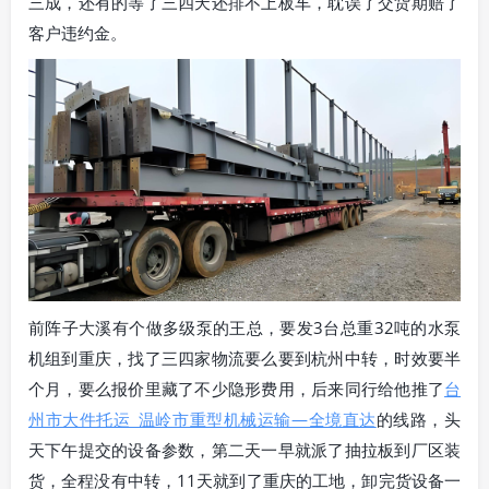
三成，还有的等了三四天还排不上板车，耽误了交货期赔了
客户违约金。
前阵子大溪有个做多级泵的王总，要发3台总重32吨的水泵
机组到重庆，找了三四家物流要么要到杭州中转，时效要半
个月，要么报价里藏了不少隐形费用，后来同行给他推了
台
州市大件托运_温岭市重型机械运输—全境直达
的线路，头
天下午提交的设备参数，第二天一早就派了抽拉板到厂区装
货，全程没有中转，11天就到了重庆的工地，卸完货设备一