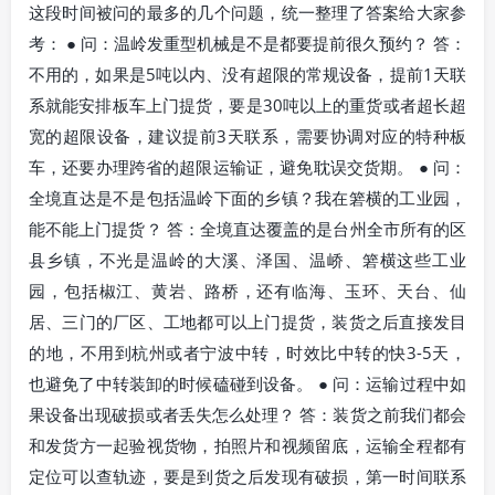
这段时间被问的最多的几个问题，统一整理了答案给大家参
考： ● 问：温岭发重型机械是不是都要提前很久预约？ 答：
不用的，如果是5吨以内、没有超限的常规设备，提前1天联
系就能安排板车上门提货，要是30吨以上的重货或者超长超
宽的超限设备，建议提前3天联系，需要协调对应的特种板
车，还要办理跨省的超限运输证，避免耽误交货期。 ● 问：
全境直达是不是包括温岭下面的乡镇？我在箬横的工业园，
能不能上门提货？ 答：全境直达覆盖的是台州全市所有的区
县乡镇，不光是温岭的大溪、泽国、温峤、箬横这些工业
园，包括椒江、黄岩、路桥，还有临海、玉环、天台、仙
居、三门的厂区、工地都可以上门提货，装货之后直接发目
的地，不用到杭州或者宁波中转，时效比中转的快3-5天，
也避免了中转装卸的时候磕碰到设备。 ● 问：运输过程中如
果设备出现破损或者丢失怎么处理？ 答：装货之前我们都会
和发货方一起验视货物，拍照片和视频留底，运输全程都有
定位可以查轨迹，要是到货之后发现有破损，第一时间联系