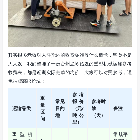
其实很多老板对大件托运的收费标准没什么概念，毕竟不是
天天发，我们整理了一份台州温岭始发的重型机械运输参考
收费表，都是近期实际走单的均价，大家可以对照参考，避
免被虚高报价坑：
参考
重
常见
报价
参考时
量
运输品类
目的
（元/
效
备注
区
地
吨·公
（天）
间
里）
重型机
常规平