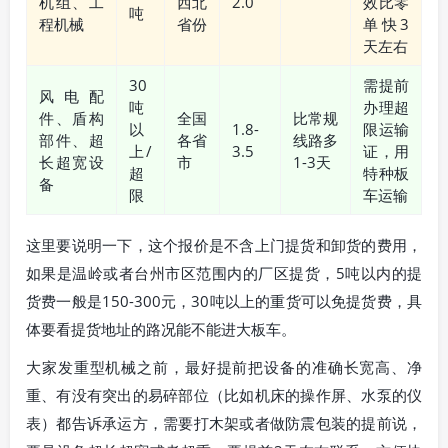
机组、工
西北
2.0
效比零
吨
程机械
省份
单快3
天左右
30
需提前
风电配
吨
办理超
件、盾构
全国
比常规
以
1.8-
限运输
部件、超
各省
线路多
上/
3.5
证，用
长超宽设
市
1-3天
超
特种板
备
限
车运输
这里要说明一下，这个报价是不含上门提货和卸货的费用，
如果是温岭或者台州市区范围内的厂区提货，5吨以内的提
货费一般是150-300元，30吨以上的重货可以免提货费，具
体要看提货地址的路况能不能进大板车。
大家发重型机械之前，最好提前把设备的准确长宽高、净
重、有没有突出的易碎部位（比如机床的操作屏、水泵的仪
表）都告诉承运方，需要打木架或者做防震包装的提前说，