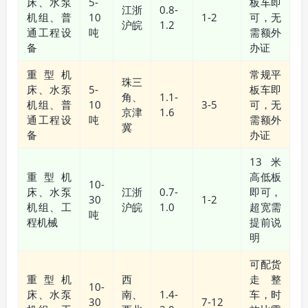
床、水泵
5-
板车即
江浙
0.8-
机组、普
10
1-2
可，无
沪皖
1.2
通工程设
吨
需额外
备
办证
重型机
常规平
珠三
床、水泵
5-
板车即
角、
1.1-
机组、普
10
3-5
可，无
京津
1.6
通工程设
吨
需额外
冀
备
办证
13米
重型机
高低板
10-
床、水泵
江浙
0.7-
即可，
30
1-2
机组、工
沪皖
1.0
超宽需
吨
程机械
提前说
明
可配货
重型机
西
走整
10-
床、水泵
南、
1.4-
车，时
30
7-12