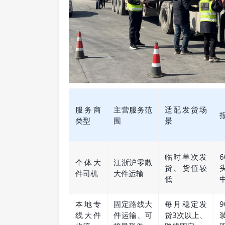
服务商
主营服务范
适配发货场
类型
围
景
临时单次发
个体大
江浙沪零散
货、货值较
件司机
大件运输
低
本地专
固定路线大
每月稳定发
线大件
件运输、可
货3次以上、