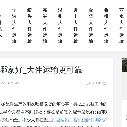
宁
绍
嘉
湖
舟
金
衢
丽
州
波
兴
兴
州
山
华
州
水
件
大
大
大
大
大
大
大
大
流
件
件
件
件
件
件
件
件
线
运
运
运
运
运
运
运
运
输
输
输
输
输
输
输
输
哪家好_大件运输更可靠
-22 14:50:46
已阅读 1985 次
机械配件生产的朋友吐槽发货的烦心事：要么是发往工地的
皮半个月都拿不到赔款；要么是超宽的履带架没有办超限
不少违约金。不少人都在搜
三门县运输工程机械配件哪家好