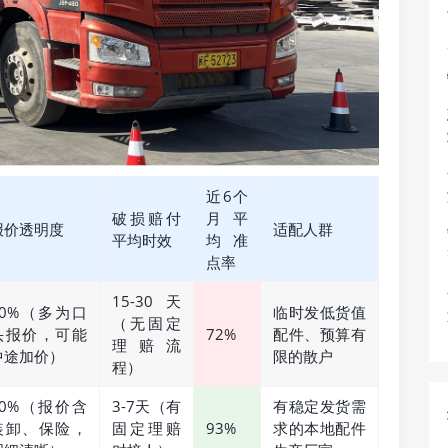
近6个
破损赔付
月平
报价透明度
适配人群
平均时效
均准
点率
15-30天
60%（多为口
临时发低货值
（无固定
头报价，可能
72%
配件、预算有
理赔流
中途加价）
限的散户
程）
90%（报价含
3-7天（有
有稳定发货需
装卸、保险，
固定理赔
93%
求的本地配件