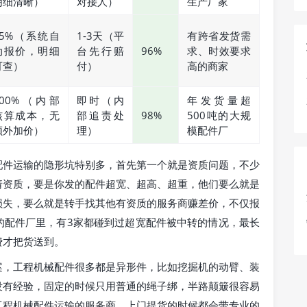
明细清晰）
对接人）
生产厂家
95%（系统自
1-3天（平
有跨省发货需
动报价，明细
台先行赔
96%
求、时效要求
可查）
付）
高的商家
100%（内部
即时（内
年发货量超
核算成本，无
部追责处
98%
500吨的大规
额外加价）
理）
模配件厂
配件运输的隐形坑特别多，首先第一个就是资质问题，不少
请资质，要是你发的配件超宽、超高、超重，他们要么就是
损失，要么就是转手找其他有资质的服务商赚差价，不仅报
的配件厂里，有3家都碰到过超宽配件被中转的情况，最长
费才把货送到。
案，工程机械配件很多都是异形件，比如挖掘机的动臂、装
没有经验，固定的时候只用普通的绳子绑，半路颠簸很容易
工程机械配件运输的服务商，上门提货的时候都会带专业的