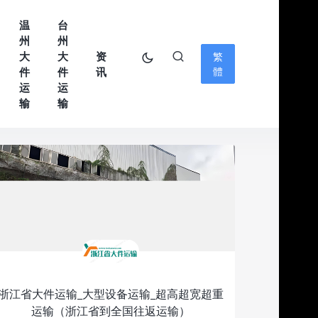
温
台
州
州
大
大
资
繁
件
件
讯
體
运
运
输
输
浙江省大件运输_大型设备运输_超高超宽超重
运输（浙江省到全国往返运输）