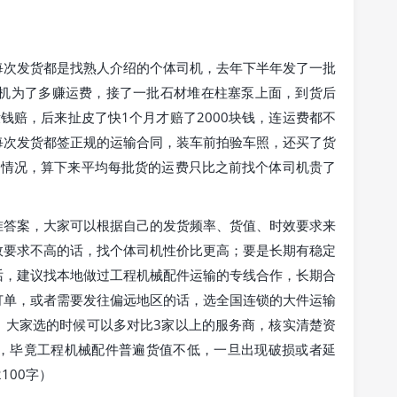
每次发货都是找熟人介绍的个体司机，去年下半年发了一批
司机为了多赚运费，接了一批石材堆在柱塞泵上面，到货后
钱赔，后来扯皮了快1个月才赔了2000块钱，连运费都不
每次发货都签正规的运输合同，装车前拍验车照，还买了货
的情况，算下来平均每批货的运费只比之前找个体司机贵了
准答案，大家可以根据自己的发货频率、货值、时效要求来
效要求不高的话，找个体司机性价比更高；要是长期有稳定
话，建议找本地做过工程机械配件运输的专线合作，长期合
订单，或者需要发往偏远地区的话，选全国连锁的大件运输
。大家选的时候可以多对比3家以上的服务商，核实清楚资
，毕竟工程机械配件普遍货值不低，一旦出现破损或者延
100字）