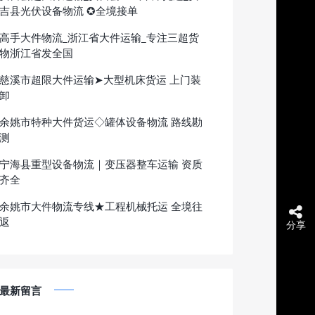
吉县光伏设备物流 ✪全境接单
高手大件物流_浙江省大件运输_专注三超货
物浙江省发全国
慈溪市超限大件运输➤大型机床货运 上门装
卸
余姚市特种大件货运◇罐体设备物流 路线勘
测
宁海县重型设备物流｜变压器整车运输 资质
齐全
余姚市大件物流专线★工程机械托运 全境往
返
分享
最新留言