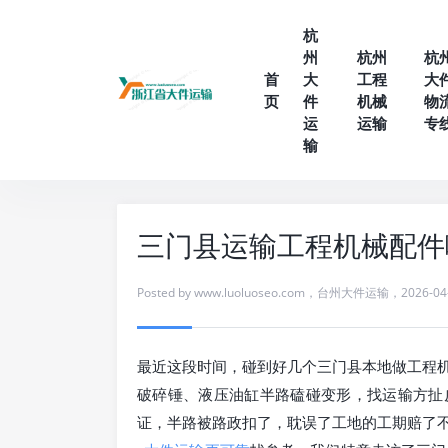
杭
州
杭州
杭
首
大
工程
大
页
件
机械
物
运
运输
专
输
三门县运输工程机械配件
Posted by
www.luoluoseo.com
，
台州大件运输
，
2026-04
最近这段时间，碰到好几个三门县本地做工程
破碎锤、液压油缸半路磕碰变形，找运输方扯
证，半路被路政扣了，耽误了工地的工期赔了