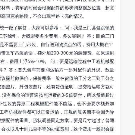
定材料，装车的时候会根据配件的形状调整摆放位置，超宽
限高限宽的路段，不会出现半路卡壳的情况。
统一做了解答，大家可以参考： 问：我是三门县健跳镇的
到江苏徐州，大概需要多少费用，多久能到？ 答：目前三门
要是不需要上门吊装、自行送到物流点的话，费用大概在11
自带叉车吊装的话，额外加200-300元的装卸费。如果遇到
，费用上浮5%-10%。 问：要是运输过程中工程机械配
料？ 答：首先装车前要和运输方一起对配件的外观、数量
建议提前做保价，保价费率一般在货值的千分之三到千分之
破损照片、外包装照片，还有货值证明，提交给运输方就可
没有保价的话普遍按照运费的3-5倍赔付，所以货值超过
做外包装的异形工程机械配件能不能运，会不会要求额外加
的工程机械配件都可以正常运输，正规的服务商不会因为异
根据配件的重量、形状调整固定方案，要是尺寸超过了普通
才会收取几十到几百不等的办证费用，这个费用一般都会提