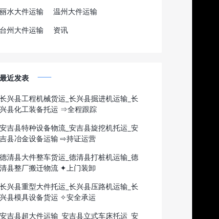
丽水大件运输
温州大件运输
台州大件运输
资讯
最近发表
长兴县工程机械货运_长兴县掘进机运输_长
兴县化工装备托运 ⇒全程跟踪
安吉县特种设备物流_安吉县旋挖机托运_安
吉县冶金设备运输 ⇨持证运营
德清县大件整车货运_德清县打桩机运输_德
清县整厂搬迁物流 ✦上门装卸
长兴县重型大件托运_长兴县压路机运输_长
兴县模具设备货运 ✧安全承运
安吉县超大件运输_安吉县立式车床托运_安