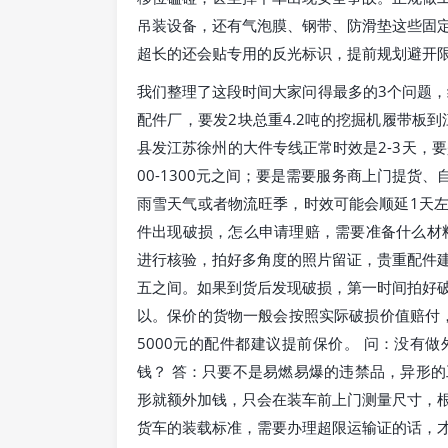
吊装设备，还有气泡膜、钢带、防滑垫这些固
超长的还会贴专用的反光标识，提前规划避开
我们整理了这段时间大家问得最多的3个问题，
配件厂，要发2块总重4.2吨的挖掘机履带板
县发江苏徐州的大件专线正常时效是2-3天，
00-1300元之间；要是需要服务商上门提货、
雨雪天气或者物流旺季，时效可能会顺延1天左右
件出现破损，怎么申请理赔，需要准备什么材
进行核验，拍好多角度的照片留证，贵重配件
五之间。如果到货后发现破损，第一时间拍好
以。保价的货物一般会按照实际破损价值赔付，
5000元的配件都建议提前保价。 问：没有
钱？ 答：只要不是易燃易爆的违禁品，异形
形就额外加钱，只会在装车前上门测量尺寸，
货车的装载标准，需要办理超限运输证的话，