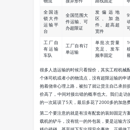
物流
接异形件
路线固定
全国连
发偏远地
全国范围大
锁大件
区、加急
件运输、可
运输平
件、超高超
办超限证
台
宽件
工厂自
单批次货量
工厂自有订
有运输
充足、发车
单运输
车队
频率固定
很多人选运输的时候只看报价，其实工程机械
个体司机或者小的物流点，没有超限运输的申
抱着侥幸心理上路，被扣了就让货主自己承担
价高了，中间对接出错的概率也大。我们走访
的一次延误了5天，最后多花了2000多的加急
第二个要注意的就是有没有配套的装卸固定方
载机的铲斗，没有统一的外包装，要是运输方
移位磕碰，甚至掉下车出现安全事故。正规做