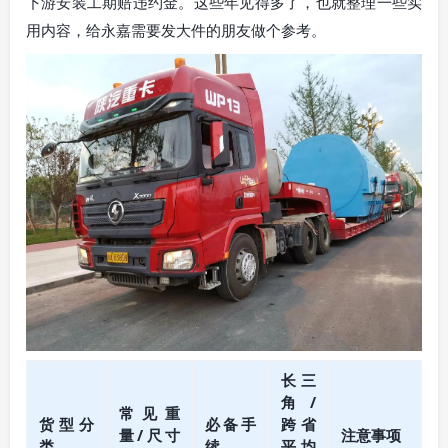
下游安装工期赔违约金。这些年见得多了，也就整理一些实
用内容，给永嘉需要发大件的朋友做个参考。
长三
角/
常见重
货型分
必备手
跨省
量/尺寸
注意事项
类
续
平均