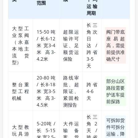
范围
运输
周期
长三
大型工
15-50吨
超限运
角次
阀门带底
业泵阀
/ 长6-12
输许可
日
座易超
（永嘉
米 宽3-4
证、足
达/
高，需提
本地主
米 高3-
额货运
跨省
前提供准
流货
4.2米
保险
3-5
确尺寸
型）
天
20-80吨
路线审
部分山区
整台重
/ 长8-18
批、超
跨省
路段需要
型工程
米 宽3-5
限证、
4-6
护送车提
机械
米 高3-
紧固检
天
前探路
4.5米
测报告
长三
可拆卸货
5-20吨 /
大件运
角2
大型教
件可拆分
长5-15
输备
天/
玩具游
运输，降
米 宽2.5-
案、货
跨省