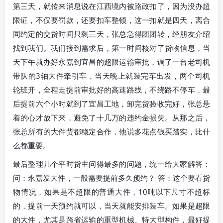
第三天，就传来消息说在江西境内被路政扣了，因为没办超
限证，不仅要罚款，还要扣车整顿，这一扣就是四天，离合
同约定的交货时间只剩三天，张总急得团团转，经朋友介绍
找到我们。我们接到需求后，第一时间核对了货物信息，当
天下午就办好永嘉到宜昌的超限运输审批，调了一台老司机
带队的3轴大件牵引车，当天晚上就装完车出发，两个司机
轮班开，全程走提前审批好的高速路线，不绕路不停车，最
后提前六个小时就到了宜昌工地，卸完货验收完好，张总悬
着的心才放下来，避免了十几万的违约金损失。从那之后，
张总所有的大件货都稳定合作，他说多花点钱买踏实，比什
么都重要。
最后整理几个平时货主问得最多的问题，统一给大家解答：
问：永嘉发大件，一般需要提前多久预约？ 答：这个要看货
物情况，如果是不超限的普通大件，10吨以下尺寸不超标
的，提前一天预约就可以，当天就能安排装车。如果是超限
的大件，尤其是跨省运输的重型机械、特大型构件，最好提