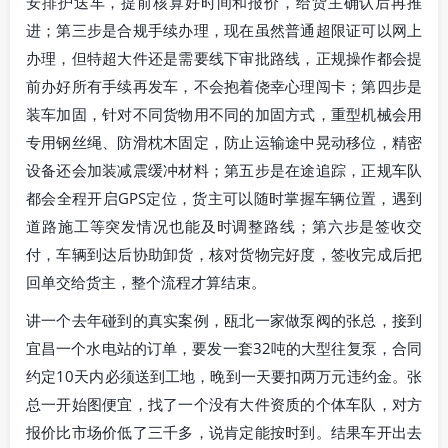
安排护送车，提前核算好时间和报价，给货主确认后再推
进；第三步是合规手续办理，现在虽然普通超限证可以网上
办理，但特超大件还是需要线下审批路线，正规操作都会提
前办好所有手续再发车，不会抱着侥幸心理闯卡；第四步是
装车加固，针对不同货物用不同的加固方式，重型机械会用
专用钢丝绳、防滑枕木固定，防止运输途中晃动移位，精密
设备还会加装减震缓冲材料；第五步是在途追踪，正规车队
都会全程开启GPS定位，货主可以随时掌握车辆位置，遇到
道路施工等突发情况也能及时调整路线；第六步是签收交
付，车辆到达后协助卸货，核对货物完好度，签收完成后把
回单交给货主，整个流程才算结束。
讲一个去年碰到的真实案例，瓯北一家做泵阀的张总，接到
宜昌一个水电站的订单，要发一套32吨的大型往复泵，合同
约定10天内必须送到工地，晚到一天要扣两万元违约金。张
总一开始图便宜，找了一个没有大件资质的个体车队，对方
报价比市场价低了三千多，说肯定能按时到。结果车开出去