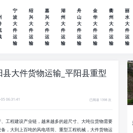
宁
绍
嘉
湖
舟
金
衢
丽
州
波
兴
兴
州
山
华
州
水
件
大
大
大
大
大
大
大
大
流
件
件
件
件
件
件
件
件
线
运
运
运
运
运
运
运
运
输
输
输
输
输
输
输
输
阳县大件货物运输_平阳县重型
-05 06:31:41
已阅读 1398 次
产、工程建设产业链，越来越多的超尺寸、大吨位货物需要
设备，大到上百吨的风电塔筒、重型工程机械，大件货物运