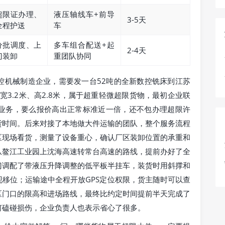
超限证办理、
液压轴线车+前导
3-5天
全程护送
车
分批调度、上
多车组合配送+起
2-4天
门装卸
重团队协同
控机械制造企业，需要发一台52吨的全新数控铣床到江苏
宽3.2米、高2.8米，属于超重轻微超限货物，最初企业联
业务，要么报价高出正常标准近一倍，还不包办理超限许
货时间。后来对接了本地做大件运输的团队，整个服务流程
区现场看货，测量了设备重心，确认厂区装卸位置的承重和
从鳌江工业园上沈海高速转常台高速的路线，提前办好了全
门调配了带液压升降调整的低平板半挂车，装货时用斜撑和
移位；运输途中全程开放GPS定位权限，货主随时可以查
区门口的限高和进场路线，最终比约定时间提前半天完成了
何磕碰损伤，企业负责人也表示省心了很多。