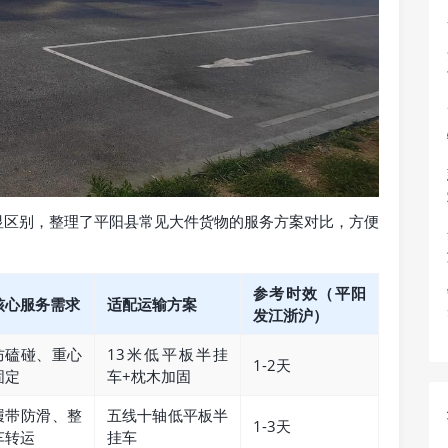
显区别，整理了平阳县常见大件货物的服务方案对比，方便
参考时效（平阳
核心服务需求
适配运输方案
发江浙沪）
防磕碰、重心
13米低平板半挂
1-2天
固定
车+枕木加固
履带防滑、整
五线十轴低平板半
1-3天
车转运
挂车