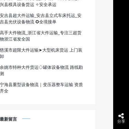
兴县模具设备货运 ✧安全承运
安吉县超大件运输_安吉县立式车床托运_安
吉县光伏设备物流 ✪全境接单
高手大件物流_浙江省大件运输_专注三超货
物浙江省发全国
慈溪市超限大件运输➤大型机床货运 上门装
卸
余姚市特种大件货运◇罐体设备物流 路线勘
测
宁海县重型设备物流｜变压器整车运输 资质
齐全
最新留言
分享