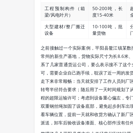
工程预制构件（箱
50-200吨，长
梁/风电叶片）
度15-40米
大型建材/整厂搬迁
10-100吨，批
设备
量货物
之前接触过一个实际案例，平阳县鳌江镇某数
常州的新生产基地，货物实际尺寸为长8.6米、
系了几家普通货运公司，要么表示接不了这个
可，需要企业自己跑手续，耽误了近一周的发
走下来非常顺畅：当天就安排了工作人员到厂
转弯半径符合要求；随后用了一天时间规划了
程的超限运输许可；考虑到设备重心偏左，专
双重钢丝绳加固了设备底部，避免起步刹车出现
看车辆位置，提前一天就和收货方确认了新厂
派送，卸车后验收设备漆面、核心部件没有任