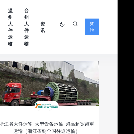
温
台
州
州
大
大
资
繁
件
件
讯
體
运
运
输
输
浙江省大件运输_大型设备运输_超高超宽超重
运输（浙江省到全国往返运输）