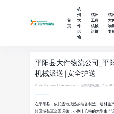
杭
州
杭州
杭
首
大
工程
大
页
件
机械
物
运
运输
专
输
平阳县大件物流公司_平
机械派送|安全护送
Posted by
www.luoluoseo.com
，
温州大件运输
，
2026-07
在平阳县，依托当地成熟的装备制造、建材生
跨区域甚至全国调拨，小到十几吨的大型生产