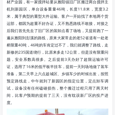
材产业园，有一家搅拌站要从雅阳镇旧厂区搬迁两台搅拌主
机到新园区，单台设备重量46吨，长度11.8米，宽度3.2
米，属于典型的重型大件运输。客户一开始找了本地两个货
运部，都因为超重不好办证，又不熟悉路线不敢接，对接之
后我们首先先去了旧厂区的装卸点看了场地，又提前跑了一
遍从雅阳到彭溪的路线，原来大家常走的老52省道有一处老
桥限重40吨，46吨的车肯定过不了，我们就调整了路线，走
新修的235国道绕行，比原来多走12公里，但是没有限重问
题，安全系数高很多。之后提前3天办好了超限运输许可
证，选用了16米的低平板半挂车，提前一天到场地做了装车
准备，第二天早上六点趁城区、乡镇车少的时候出发，按照
预定路线走，中午就到了新园区的指定位置，定点卸车调
试，设备没有任何磕碰损伤，整个搬迁过程只用了两天时
间，比客户预期的提前了三天，没有耽误新厂区的投产进
度。