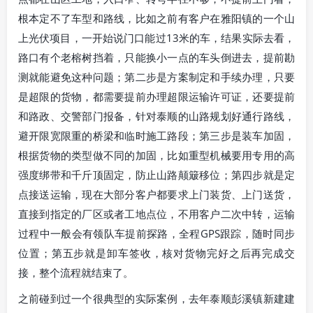
根本定不了车型和路线，比如之前有客户在雅阳镇的一个山
上光伏项目，一开始说门口能过13米的车，结果实际去看，
路口有个老榕树挡着，只能换小一点的车头倒进去，提前勘
测就能避免这种问题；第二步是方案制定和手续办理，只要
是超限的货物，都需要提前办理超限运输许可证，还要提前
和路政、交警部门报备，针对泰顺的山路规划好通行路线，
避开限宽限重的桥梁和临时施工路段；第三步是装车加固，
根据货物的类型做不同的加固，比如重型机械要用专用的高
强度绑带和千斤顶固定，防止山路颠簸移位；第四步就是定
点接送运输，现在大部分客户都要求上门装货、上门送货，
直接到指定的厂区或者工地点位，不用客户二次中转，运输
过程中一般会有领队车提前探路，全程GPS跟踪，随时同步
位置；第五步就是卸车签收，核对货物完好之后再完成交
接，整个流程就结束了。
之前碰到过一个很典型的实际案例，去年泰顺彭溪镇新建建