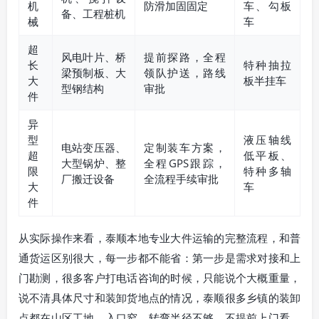
机
防滑加固固定
车、勾板
备、工程桩机
械
车
超
风电叶片、桥
提前探路，全程
长
特种抽拉
梁预制板、大
领队护送，路线
大
板半挂车
型钢结构
审批
件
异
型
液压轴线
电站变压器、
定制装车方案，
超
低平板、
大型锅炉、整
全程GPS跟踪，
限
特种多轴
厂搬迁设备
全流程手续审批
大
车
件
从实际操作来看，泰顺本地专业大件运输的完整流程，和普
通货运区别很大，每一步都不能省：第一步是需求对接和上
门勘测，很多客户打电话咨询的时候，只能说个大概重量，
说不清具体尺寸和装卸货地点的情况，泰顺很多乡镇的装卸
点都在山区工地，入口窄、转弯半径不够，不提前上门看，