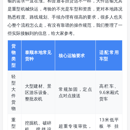
输的需求一直在涨。和普通零担货运不一样，大件运输尤其
是重型机械快运，考验的不光是车型和资质，更对本地路况
熟悉程度、路线规划、手续办理有很高的要求，很多人也关
心整个流程怎么走，有没有靠谱的操作规范，我们整理了一
些实际接触到的信息，给大家参考。
货
物
泰顺本地常见
适配常用
核心运输要求
类
货种
车型
型
轻
型
大型建材、景
高栏车、
大
常规加固，定点
区游乐设备、
9.6米厢式
件
点对点接送
整批农机
货车
货
物
重
13米低平
挖掘机、破碎
型
超重专项审批，
板半挂
机、搅拌设