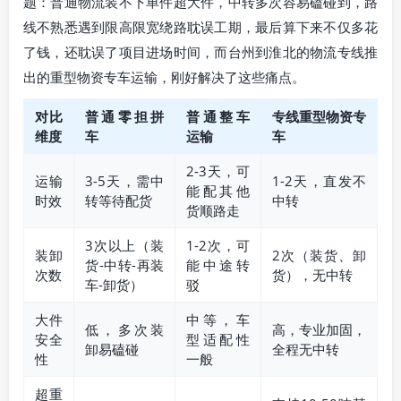
题：普通物流装不下单件超大件，中转多次容易磕碰到，路
线不熟悉遇到限高限宽绕路耽误工期，最后算下来不仅多花
了钱，还耽误了项目进场时间，而台州到淮北的物流专线推
出的重型物资专车运输，刚好解决了这些痛点。
对比
普通零担拼
普通整车
专线重型物资专
维度
车
运输
车
2-3天，可
运输
3-5天，需中
1-2天，直发不
能配其他
时效
转等待配货
中转
货顺路走
3次以上（装
1-2次，可
装卸
2次（装货、卸
货-中转-再装
能中途转
次数
货），无中转
车-卸货）
驳
大件
中等，车
低，多次装
高，专业加固，
安全
型适配性
卸易磕碰
全程无中转
性
一般
超重