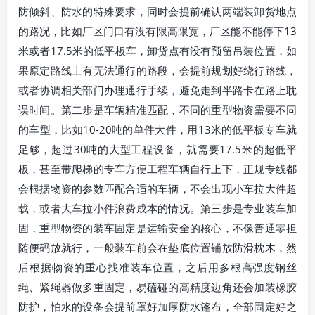
防倾斜、防水的特殊要求，同时会提前确认两端装卸货地点
的路况，比如厂区门口有没有限高限宽，厂区能不能停下13
米或者17.5米的低平板车，卸货点有没有预留吊装位置，如
果原定路线上有无法通行的路段，会提前规划好绕行路线，
或者协调相关部门办理通行手续，避免走到半路卡在路上耽
误时间。第二步是车辆精准匹配，不同的重型物资需要不同
的车型，比如10-20吨的单件大件，用13米的低平板专车就
足够，超过30吨的大型工程设备，就需要17.5米的超低平
板，甚至带爬梯的专车方便工程车辆自行上下，正规专线都
会根据物资的参数匹配合适的车辆，不会出现小车拉大件超
载，或者大车拉小件浪费成本的情况。第三步是专业装车加
固，重型物资的装车固定是运输安全的核心，不像普通零担
随便码放就行，一般装车前会在垫底位置铺放防滑枕木，然
后根据物资的重心找准装车位置，之后用多根高强度钢丝
绳、紧绳器做多重固定，易磕碰的高精度边角还会加装橡胶
防护，怕水的设备会提前罩好加厚防水篷布，全部固定好之