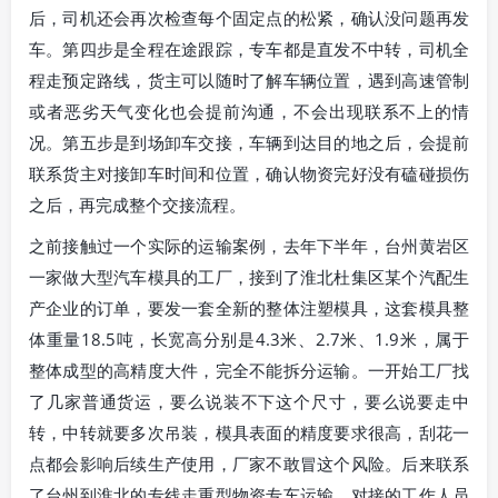
后，司机还会再次检查每个固定点的松紧，确认没问题再发
车。第四步是全程在途跟踪，专车都是直发不中转，司机全
程走预定路线，货主可以随时了解车辆位置，遇到高速管制
或者恶劣天气变化也会提前沟通，不会出现联系不上的情
况。第五步是到场卸车交接，车辆到达目的地之后，会提前
联系货主对接卸车时间和位置，确认物资完好没有磕碰损伤
之后，再完成整个交接流程。
之前接触过一个实际的运输案例，去年下半年，台州黄岩区
一家做大型汽车模具的工厂，接到了淮北杜集区某个汽配生
产企业的订单，要发一套全新的整体注塑模具，这套模具整
体重量18.5吨，长宽高分别是4.3米、2.7米、1.9米，属于
整体成型的高精度大件，完全不能拆分运输。一开始工厂找
了几家普通货运，要么说装不下这个尺寸，要么说要走中
转，中转就要多次吊装，模具表面的精度要求很高，刮花一
点都会影响后续生产使用，厂家不敢冒这个风险。后来联系
了台州到淮北的专线走重型物资专车运输，对接的工作人员