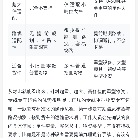
支持10-50吨甚
超大
仅适配小
完全不支持
至更重的单件大
件适
吨位大件
件
配
很少提前
路线
无提前规
提前勘测路线，
勘测路
适配
划，容易卡
协调通行，不会
况，容易
性
限高限宽
卡路
绕路
重型设备、大型
适合
小批量零散
多件普通
模具、钢结构等
货种
普通货物
批量货物
重型物资
从对比就能看出来，针对超重、超大、高价值的重型物资，
专线专车运输的优势很明显，正规的专线重型物资专车运
输，一般都有标准化的操作流程。第一步是前期信息核验与
路况勘测，接到货主的运输需求后，工作人员会先确认物资
的具体信息：单件重量、整体尺寸、物资类型，有没有特殊
要求，比如是不是特种设备需要提前办理通行手续，有没有