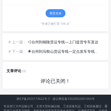
赞赏支持
"作者已被打赏 188 次"
# 上一篇：
💨台州到铜陵货运专线—上门提货专车直达
# 下一篇：
🌟台州到马鞍山货运专线—定点发车专线直达
文章评论
(0)
评论已关闭！
浙ICP备2025173622号-5
·
浙公网安备33020602001664号
专业浙江大件运输公司，主营大型机械运输、工业设备托运、工程设备搬迁，覆
盖浙江全境直达服务，承接超长超宽超高设备长途托运，正规物流车队、全程保