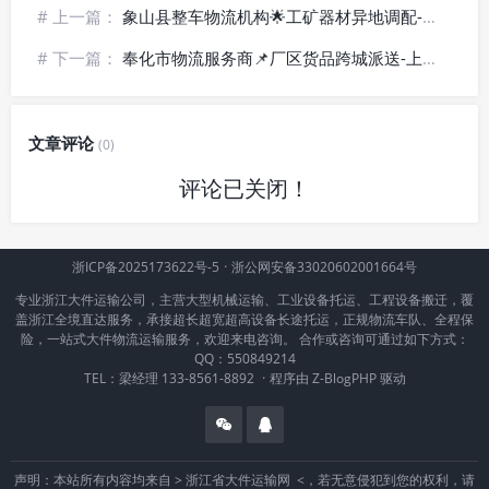
# 上一篇：
象山县整车物流机构🌟工矿器材异地调配-合规出行
# 下一篇：
奉化市物流服务商📌厂区货品跨城派送-上门收货
文章评论
(0)
评论已关闭！
浙ICP备2025173622号-5
·
浙公网安备33020602001664号
专业浙江大件运输公司，主营大型机械运输、工业设备托运、工程设备搬迁，覆
盖浙江全境直达服务，承接超长超宽超高设备长途托运，正规物流车队、全程保
险，一站式大件物流运输服务，欢迎来电咨询。 合作或咨询可通过如下方式：
QQ：550849214
TEL：梁经理 133-8561-8892
·
程序由
Z-BlogPHP
驱动
声明：本站所有内容均来自 >
浙江省大件运输网
<，若无意侵犯到您的权利，请