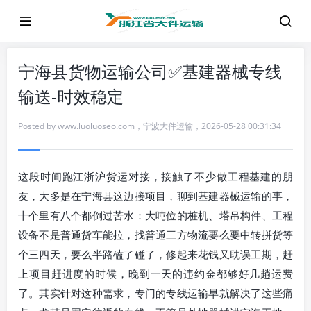
宁海县货物运输公司✅基建器械专线
输送-时效稳定
Posted by
www.luoluoseo.com
，
宁波大件运输
，
2026-05-28 00:31:34
这段时间跑江浙沪货运对接，接触了不少做工程基建的朋
友，大多是在宁海县这边接项目，聊到基建器械运输的事，
十个里有八个都倒过苦水：大吨位的桩机、塔吊构件、工程
设备不是普通货车能拉，找普通三方物流要么要中转拼货等
个三四天，要么半路磕了碰了，修起来花钱又耽误工期，赶
上项目赶进度的时候，晚到一天的违约金都够好几趟运费
了。其实针对这种需求，专门的专线运输早就解决了这些痛