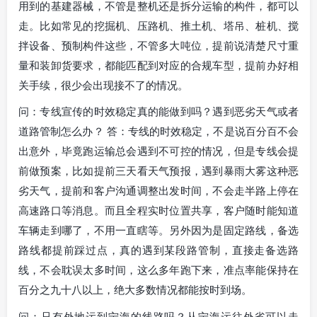
用到的基建器械，不管是整机还是拆分运输的构件，都可以
走。比如常见的挖掘机、压路机、推土机、塔吊、桩机、搅
拌设备、预制构件这些，不管多大吨位，提前说清楚尺寸重
量和装卸货要求，都能匹配到对应的合规车型，提前办好相
关手续，很少会出现接不了的情况。
问：专线宣传的时效稳定真的能做到吗？遇到恶劣天气或者
道路管制怎么办？ 答：专线的时效稳定，不是说百分百不会
出意外，毕竟跑运输总会遇到不可控的情况，但是专线会提
前做预案，比如提前三天看天气预报，遇到暴雨大雾这种恶
劣天气，提前和客户沟通调整出发时间，不会走半路上停在
高速路口等消息。而且全程实时位置共享，客户随时能知道
车辆走到哪了，不用一直瞎等。另外因为是固定路线，备选
路线都提前踩过点，真的遇到某段路管制，直接走备选路
线，不会耽误太多时间，这么多年跑下来，准点率能保持在
百分之九十八以上，绝大多数情况都能按时到场。
问：只有外地运到宁海的线路吗？从宁海运往外省可以走