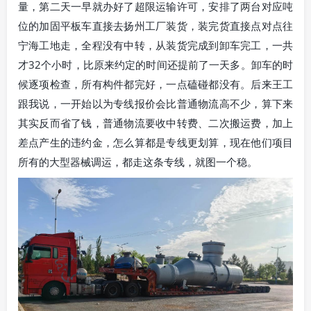
量，第二天一早就办好了超限运输许可，安排了两台对应吨
位的加固平板车直接去扬州工厂装货，装完货直接点对点往
宁海工地走，全程没有中转，从装货完成到卸车完工，一共
才32个小时，比原来约定的时间还提前了一天多。卸车的时
候逐项检查，所有构件都完好，一点磕碰都没有。后来王工
跟我说，一开始以为专线报价会比普通物流高不少，算下来
其实反而省了钱，普通物流要收中转费、二次搬运费，加上
差点产生的违约金，怎么算都是专线更划算，现在他们项目
所有的大型器械调运，都走这条专线，就图一个稳。