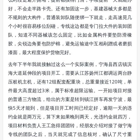
好，不会走半路卡壳。还有加固这一步，基建器械大多都是
不规则的大构件，普通装卸队随便绑一下就走，走高速晃几
个小时很容易移位刮碰，专线这边都是专门拉大件的装卸团
队，知道不同器械该怎么固定，比如金属构件要垫防滑橡
胶，尖锐边角要包防护棉，避免运输途中互相剐蹭或者磨损
漆面，最大程度保护货物完好。
去年下半年我就接触过这么一个实际案例，宁海县西店镇滨
海大道延伸段的项目开工，需要从江苏扬州江都调运两台静
压桩机主机，还有12组配套配重块，总重量接近120吨，单
件最大高度超过3米，属于标准超限运输。一开始项目对接
的普通三方物流，给出的方案是转到镇江拼车再发宁波，最
快5天才能到，但是项目开工时间已经定好，逾期一天的违
约金就是两万元，算下来如果晚到两天，光违约金就四万，
项目材料负责人王工急得团团转，经朋友介绍对接了做宁海
专线的团队之后，当天就完成了信息核对，确认了尺寸重