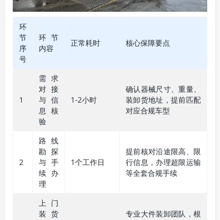
环
节
环节
正常耗时
核心保障要点
序
内容
号
需求
对接
确认器械尺寸、重量、
1
与信
1-2小时
装卸货地址，提前匹配
息核
对应合规车型
验
路线
勘探
提前核对沿途限高、限
2
与手
1个工作日
行信息，办理超限运输
续办
等全套合规手续
理
上门
装货
专业大件装卸团队，根