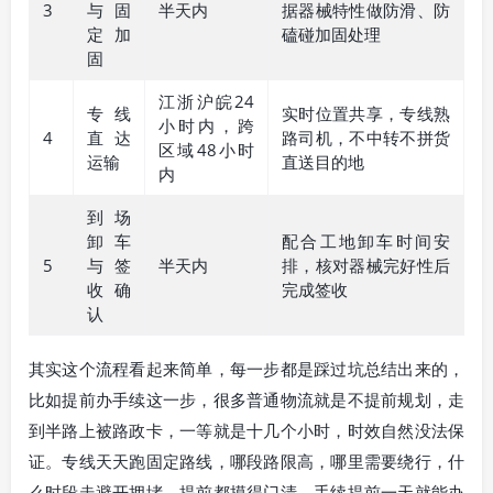
3
与固
半天内
据器械特性做防滑、防
定加
磕碰加固处理
固
江浙沪皖24
专线
实时位置共享，专线熟
小时内，跨
4
直达
路司机，不中转不拼货
区域48小时
运输
直送目的地
内
到场
卸车
配合工地卸车时间安
5
与签
半天内
排，核对器械完好性后
收确
完成签收
认
其实这个流程看起来简单，每一步都是踩过坑总结出来的，
比如提前办手续这一步，很多普通物流就是不提前规划，走
到半路上被路政卡，一等就是十几个小时，时效自然没法保
证。专线天天跑固定路线，哪段路限高，哪里需要绕行，什
么时段走避开拥堵，提前都摸得门清，手续提前一天就能办