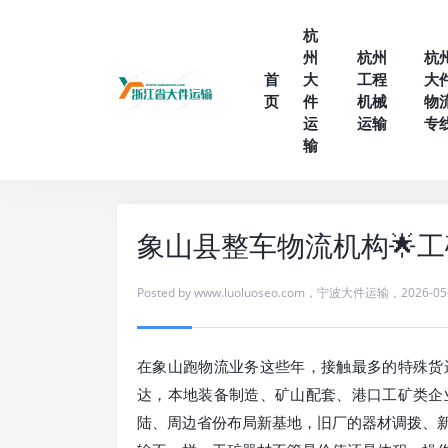
杭
州
杭州
杭
首
大
工程
大
页
件
机械
物
运
运输
专
输
象山县整车物流机构🌟
Posted by
www.luoluoseo.com
，
宁波大件运输
，
2026-05
在象山跑物流业务这些年，接触最多的特殊货
达，本地装备制造、矿山配套、港口工矿类企
陆、周边省份布局新基地，旧厂的器材调拨、