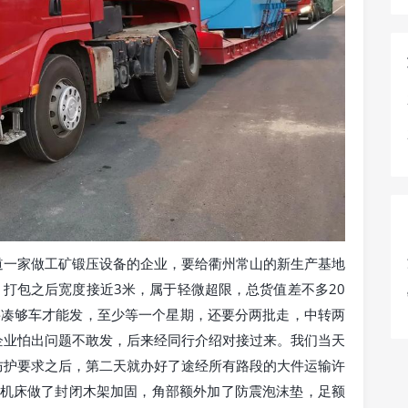
道一家做工矿锻压设备的企业，要给衢州常山的新生产基地
，打包之后宽度接近3米，属于轻微超限，总货值差不多20
要凑够车才能发，至少等一个星期，还要分两批走，中转两
企业怕出问题不敢发，后来经同行介绍对接过来。我们当天
防护要求之后，第二天就办好了途经所有路段的大件运输许
台机床做了封闭木架加固，角部额外加了防震泡沫垫，足额