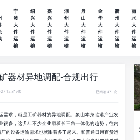
宁
绍
嘉
湖
舟
金
衢
丽
州
波
兴
兴
州
山
华
州
水
件
大
大
大
大
大
大
大
大
流
件
件
件
件
件
件
件
件
线
运
运
运
运
运
运
运
运
输
输
输
输
输
输
输
输
工矿器材异地调配-合规出行
-27 12:31:40
已阅读 471 次
运需求，就是工矿器材的异地调配。象山本身临港产业发
业很多，这几年不少企业顺着长三角一体化的趋势，往内
新厂的设备运输需求也就跟着多了起来。和普通日用百货运