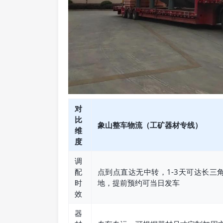
对
比
象山整车物流（工矿器材专线）
维
度
调
配
点到点直达无中转，1-3天可达长三
时
地，提前预约可当日发车
效
器