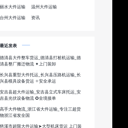
丽水大件运输
温州大件运输
台州大件运输
资讯
最近发表
德清县大件整车货运_德清县打桩机运输_德
清县整厂搬迁物流 ✦上门装卸
长兴县重型大件托运_长兴县压路机运输_长
兴县模具设备货运 ✧安全承运
安吉县超大件运输_安吉县立式车床托运_安
吉县光伏设备物流 ✪全境接单
高手大件物流_浙江省大件运输_专注三超货
物浙江省发全国
慈溪市超限大件运输➤大型机床货运 上门装