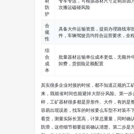
材
专车专运，可根据器材尺寸定制加固
防
次搬运磕碰风险
护
合
具备大件运输资质，提前办理路线审
规
件，车辆驾驶员均符合运营要求，全
性
综
合
批量器材运输单位成本更低，无额外
成
卸费，货损险足额配置
本
其实很多企业对接的时候，都不知道正规的工
来，既能省时间也能避掉大部分风险。第一步
样，工矿器材很多都是异形件、大件，有的是
容易出现误差，找车的时候要么车型不对装不
看货，测量实际长宽高，计算总重量，同时确
防滑，这些细节都要提前确认清楚。第二步是