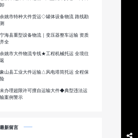
卸
余姚市特种大件货运◇罐体设备物流 路线勘
测
宁海县重型设备物流｜变压器整车运输 资质
齐全
余姚市大件物流专线★工程机械托运 全境往
返
象山县工业大件运输△风电塔筒托运 全程保
险
未办理超限许可擅自运输大件◆典型违法运
输案例警示
最新留言