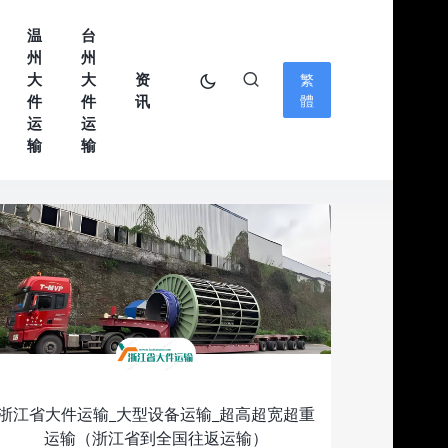
温
台
州
州
大
大
资
繁
件
件
讯
體
运
运
输
输
浙江省大件运输_大型设备运输_超高超宽超重
运输（浙江省到全国往返运输）