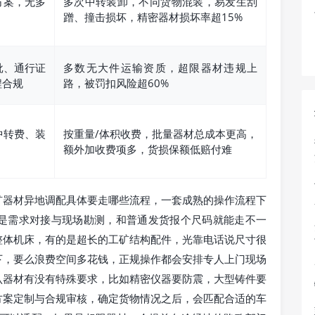
方案，无多
多次中转装卸，不同货物混装，易发生刮
蹭、撞击损坏，精密器材损坏率超15%
批、通行证
多数无大件运输资质，超限器材违规上
程合规
路，被罚扣风险超60%
中转费、装
按重量/体积收费，批量器材总成本更高，
额外加收费项多，货损保额低赔付难
矿器材异地调配具体要走哪些流程，一套成熟的操作流程下
是需求对接与现场勘测，和普通发货报个尺码就能走不一
整体机床，有的是超长的工矿结构配件，光靠电话说尺寸很
下，要么浪费空间多花钱，正规操作都会安排专人上门现场
认器材有没有特殊要求，比如精密仪器要防震，大型铸件要
方案定制与合规审核，确定货物情况之后，会匹配合适的车