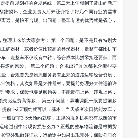
，走提前规划好的合规路线，第二天上午就到了常山的新厂
有刮蹭损坏，企业负责人后来还介绍了好几个同行业的需求
距离远，是怕不合规、出问题，整车专运的优势就是省心，
，整理出来给大家参考： 第一个问题：是不是只有特别大
的工矿器材，或者价值比较高的异形器材，走整车都比拼车
一车，走整车不仅没有中转，综合成本比拼零担还要低，而
损坏的风险。 第二个问题：合规出行具体都包含哪些要
这些，合规首先是物流服务要有正规的道路运输经营资质，
从业资格，其次如果是大件器材，要提前办理好大件运输许
管理要求，保险也要足额购买，不能带病上路、违规上路，
损失比运费高得多。 第三个问题：异地调配一般要提前多
提前1-2天预约就可以，基本上当天或者次日就能发车，
一般提前3-5天预约就够，正规的服务机构都有成熟的审
果运输过程中出现货损怎么办？正规的整车物流都是根据货
、检查外观做好记录，运输途中如果出现意外，保险公司会