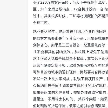
买了220万的货运保险，当天下午就装车出发
区，卸车之后当场清点，12台机床没有一台
过来。其实很多时候，工矿器材调配怕的不是
全程可控。
跑业务这些年，也经常被问到几个共性的问题
的器材才需要走整车？其实不是，只要是批量
划算省心。如果是三五台设备，总重量刚好够
且不会和其他货物混装，从根源上避免了刮蹭
求？很多人觉得合规就是不超载，其实远不止
运营车辆要定期年检，驾驶员要有对应车型的
可和目的地城市的通行证件，路线要符合路政
不然半路上被扣车罚款，耽误了新项目投产，
久预约比较合适？如果是常规尺寸的工矿器材，
如果是超限的大件器材，需要办理路线审批的，
批渠道，不用等太长时间。 第四个问题：如
值足额购买货运保险，装车之前就会点清数量