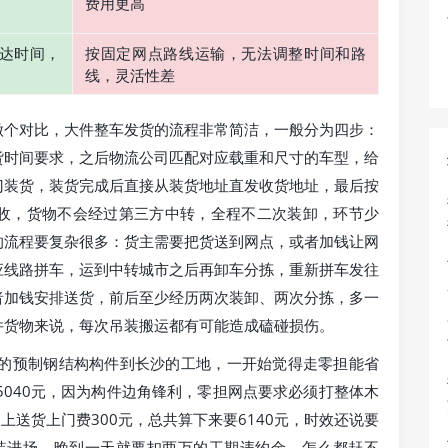
费用更高
达时间，
按固定网点路线运输，无法调整时间和路
线，灵活性差
做个对比，大件整车发货的流程非常简洁，一般分为四步：
货时间要求，之后物流公司匹配对应载重和尺寸的车型，给
门装货，装货完成后直接从装货地址直发收货地址，最后按
收，货物不会经过第三方中转，全程不二次装卸，环节少
的流程要复杂很多：货主需要把货送到网点，或者加钱让网
应线路拼车，运到中转城市之后再卸车分拣，重新拼车发往
者加钱安排送货，前后至少经历两次装卸、两次分拣，多一
件货物来说，每次吊装搬运都有可能造成磕碰损伤。
吨的预制钢结构构件到长沙的工地，一开始觉得走零担能省
5040元，因为构件边角锋利，零担网点要求必须打整体木
上送货上门费300元，总共算下来要6140元，时效还说要
吊装进场，晚到一天就要扣两万的工期违约金，怎么都赶不