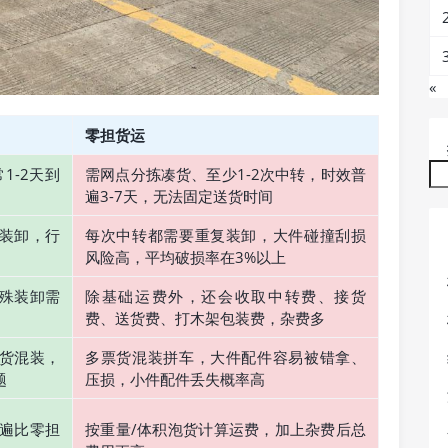
«
零担货运
1-2天到
需网点分拣凑货、至少1-2次中转，时效普
遍3-7天，无法固定送货时间
装卸，行
每次中转都需要重复装卸，大件碰撞刮损
风险高，平均破损率在3%以上
殊装卸需
除基础运费外，还会收取中转费、接货
费、送货费、打木架包装费，杂费多
货混装，
多票货混装拼车，大件配件容易被错拿、
题
压损，小件配件丢失概率高
遍比零担
按重量/体积泡货计算运费，加上杂费后总