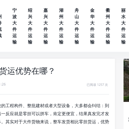
宁
绍
嘉
湖
舟
金
衢
丽
州
波
兴
兴
州
山
华
州
水
件
大
大
大
大
大
大
大
大
流
件
件
件
件
件
件
件
件
线
运
运
运
运
运
运
运
运
输
输
输
输
输
输
输
输
担货运优势在哪？
1:26
已阅读 1257 次
吨的工程构件、整批建材或者大型设备，大多都会纠结：到
第一反应就是零担可以拼车，肯定更便宜，结果真发完才发
多。其实对于大件货物来说，整车发货相比零担货运，优势