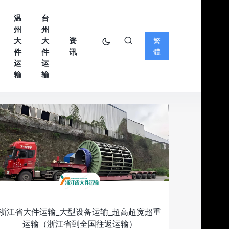
温
台
州
州
大
大
资
繁
件
件
讯
體
运
运
输
输
浙江省大件运输_大型设备运输_超高超宽超重
运输（浙江省到全国往返运输）