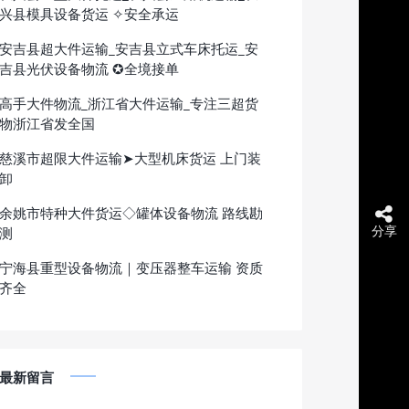
兴县模具设备货运 ✧安全承运
安吉县超大件运输_安吉县立式车床托运_安
吉县光伏设备物流 ✪全境接单
高手大件物流_浙江省大件运输_专注三超货
物浙江省发全国
慈溪市超限大件运输➤大型机床货运 上门装
卸
余姚市特种大件货运◇罐体设备物流 路线勘
分享
测
宁海县重型设备物流｜变压器整车运输 资质
齐全
最新留言