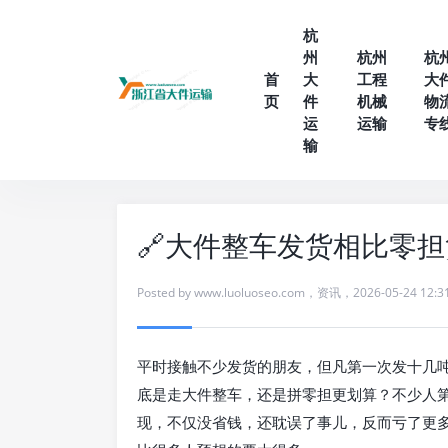
杭
州
杭州
杭
首
大
工程
大
页
件
机械
物
运
运输
专
输
🔗大件整车发货相比零
Posted by
www.luoluoseo.com
，
资讯
，
2026-05-24 12:3
平时接触不少发货的朋友，但凡第一次发十几
底是走大件整车，还是拼零担更划算？不少人
现，不仅没省钱，还耽误了事儿，反而亏了更