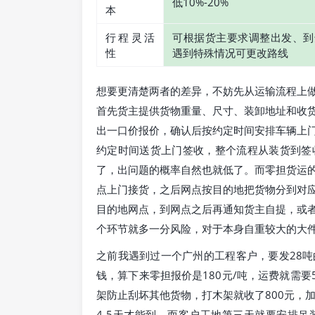
低10%-20%
本
行程灵活
可根据货主要求调整出发、到
性
遇到特殊情况可更改路线
想要更清楚两者的差异，不妨先从运输流程上
首先货主提供货物重量、尺寸、装卸地址和收
出一口价报价，确认后按约定时间安排车辆上
约定时间送货上门签收，整个流程从装货到签
了，出问题的概率自然也就低了。而零担货运
点上门接货，之后网点按目的地把货物分到对
目的地网点，到网点之后再通知货主自提，或
个环节就多一分风险，对于本身自重较大的大
之前我遇到过一个广州的工程客户，要发28
钱，算下来零担报价是180元/吨，运费就需要
架防止刮坏其他货物，打木架就收了800元，加
4-5天才能到，而客户工地第三天就要安排