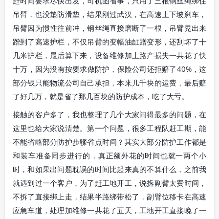
赶时间要求尽快出发，司机图省事，只用了三根钢丝绳绑住
吊臂，也没垫防滑垫，结果刚过武汉，在高速上下坡刹车，
吊臂因为惯性往前冲，钢丝绳直接磨断了一根，吊臂晃出来
蹭到了高速护栏，不仅吊臂的变幅油缸蹭变形，还刮坏了十
几米护栏，最后算下来，设备维修加上路产损失一共花了快
十万，因为没有按要求做防护，保险公司还拒赔了40%，这
部分钱只能物流公司自己承担，本来几千块的运费，最后赔
了好几万，就是省了那几百块的防护成本，吃了大亏。
接触的客户多了，我也整理了几个大家问得最多的问题，在
这里也给大家说清楚。第一个问题，很多工程队赶工期，能
不能省略部分防护步骤省点时间？其实大部分防护工作都是
和装车准备同步进行的，真正额外花的时间也就一两个小
时，和如果出问题耽误的时间比起来真的不算什么，之前我
就遇到过一个客户，为了赶工地开工，说拆副臂太费时间，
不拆了直接绑上走，结果半路绑带松了，副臂位移卡在高速
应急车道，处理加维修一共花了五天，工地开工直接晚了一