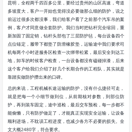
昆明，全程两千四百多公里，要经过贵州的山区高速，弯道
多坡度大，客户一开始也觉得没必要做那么细的防护，说之
前运过很多次都没事，我们给客户看了之前那个汽车吊的案
例，客户才同意做全套防护。我们当时把钻杆完全缩回，重
新加固了固定销，钻杆头部包了三层防护毡，每台设备四个
点位锚定，履带下都垫了防滑橡胶垫，运输途中我们要求司
机每两个小时进服务区检查一次绑带松紧，最后安全到达工
地，卸车的时候客户检查，一台设备都没有磕碰掉漆，后来
这个客户给我们介绍了好几个长期合作的工程队，其实就是
靠踏实做防护攒出来的口碑。
总的来说，工程机械长途运输的防护，没有什么捷径可走，
就是把每一个小细节做到位，从前期核对参数，到部位防
护，再到装车固定，途中巡检，最后交车预检，每一步都不
能偷懒，只有防护做足了，才能真正实现安全运输，让设备
顺利进场，不耽误工程进度，也减少各方不必要的损失。全
文大概2480字，符合要求。