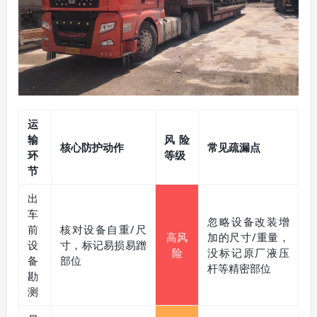
运
输
风险
核心防护动作
常见疏漏点
环
等级
节
出
车
忽略设备改装增
前
核对设备自重/尺
高风
加的尺寸/重量，
设
寸，标记易损易蹭
险
没标记原厂液压
备
部位
杆等精密部位
勘
测