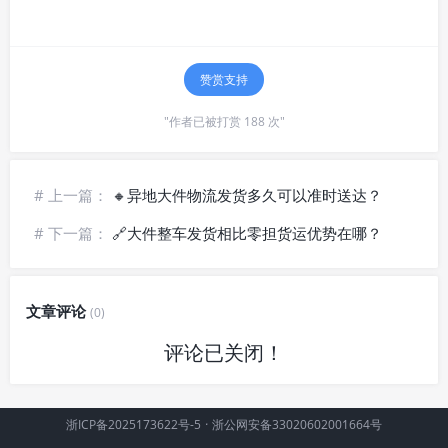
赞赏支持
"作者已被打赏 188 次"
# 上一篇：
🔸异地大件物流发货多久可以准时送达？
# 下一篇：
🔗大件整车发货相比零担货运优势在哪？
文章评论
(0)
评论已关闭！
浙ICP备2025173622号-5
·
浙公网安备33020602001664号