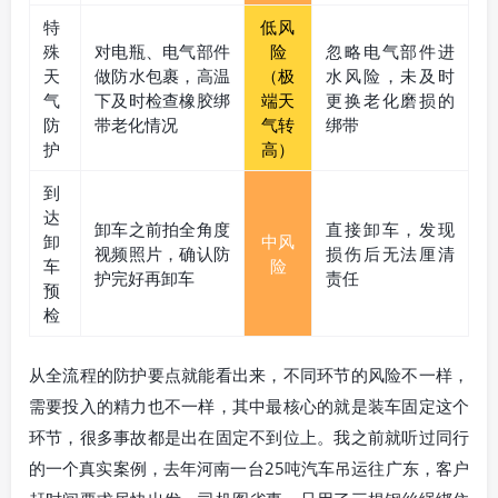
特
低风
殊
对电瓶、电气部件
险
忽略电气部件进
天
做防水包裹，高温
（极
水风险，未及时
气
下及时检查橡胶绑
端天
更换老化磨损的
防
带老化情况
气转
绑带
护
高）
到
达
卸车之前拍全角度
直接卸车，发现
卸
中风
视频照片，确认防
损伤后无法厘清
车
险
护完好再卸车
责任
预
检
从全流程的防护要点就能看出来，不同环节的风险不一样，
需要投入的精力也不一样，其中最核心的就是装车固定这个
环节，很多事故都是出在固定不到位上。我之前就听过同行
的一个真实案例，去年河南一台25吨汽车吊运往广东，客户