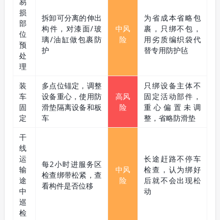
易
损
拆卸可分离的伸出
为省成本省略包
部
构件，对漆面/玻
中风
裹，只绑不包，
位
璃/油缸做包裹防
险
用劣质编织袋代
预
护
替专用防护毡
处
理
装
多点位锚定，调整
只绑设备主体不
车
设备重心，使用防
高风
固定活动部件，
固
滑垫隔离设备和板
险
重心偏置未调
定
车
整，省略防滑垫
干
线
运
长途赶路不停车
每2小时进服务区
输
中风
检查，认为绑好
检查绑带松紧，查
途
险
后就不会出现松
看构件是否位移
中
动
巡
检