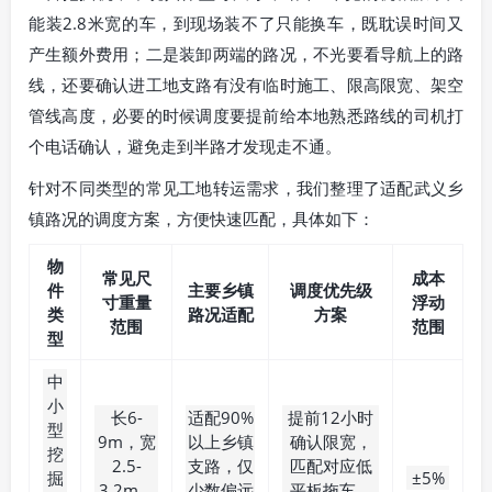
能装2.8米宽的车，到现场装不了只能换车，既耽误时间又
产生额外费用；二是装卸两端的路况，不光要看导航上的路
线，还要确认进工地支路有没有临时施工、限高限宽、架空
管线高度，必要的时候调度要提前给本地熟悉路线的司机打
个电话确认，避免走到半路才发现走不通。
针对不同类型的常见工地转运需求，我们整理了适配武义乡
镇路况的调度方案，方便快速匹配，具体如下：
物
常见尺
成本
件
主要乡镇
调度优先级
寸重量
浮动
类
路况适配
方案
范围
范围
型
中
小
长6-
适配90%
提前12小时
型
9m，宽
以上乡镇
确认限宽，
挖
2.5-
支路，仅
匹配对应低
掘
±5%
3.2m，
少数偏远
平板拖车，