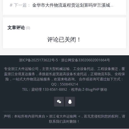
# 下一篇：
金华市大件物流返程货运划算吗💯兰溪城郊器械运输_省钱发货方式
文章评论
(0)
评论已关闭！
浙ICP备2025173622号-5
·
浙公网安备33020602001664号
专业浙江大件运输公司，主营大型机械运输、工业设备托运、工程设备搬迁，覆
盖浙江全境直达服务，承接超长超宽超高设备长途托运，正规物流车队、全程保
险，一站式大件物流运输服务，欢迎来电咨询。 合作或咨询可通过如下方式：
QQ：550849214
TEL：梁经理 133-8561-8892
·
程序由
Z-BlogPHP
驱动
声明：本站所有内容均来自 >
浙江省大件运输网
<，若无意侵犯到您的权利，请
联系我们及时删除！