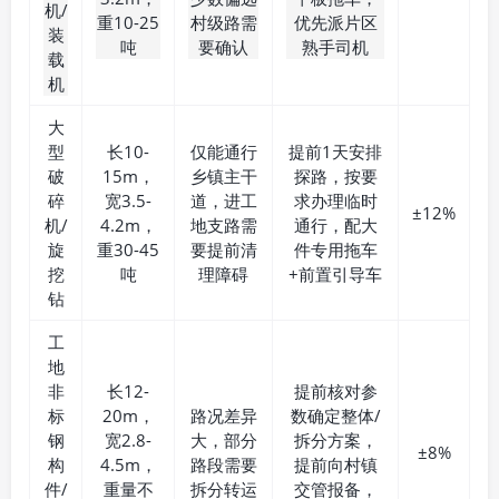
机/
重10-25
村级路需
优先派片区
装
吨
要确认
熟手司机
载
机
大
型
长10-
仅能通行
提前1天安排
破
15m，
乡镇主干
探路，按要
碎
宽3.5-
道，进工
求办理临时
±12%
机/
4.2m，
地支路需
通行，配大
旋
重30-45
要提前清
件专用拖车
挖
吨
理障碍
+前置引导车
钻
工
地
非
长12-
提前核对参
标
20m，
路况差异
数确定整体/
钢
宽2.8-
大，部分
拆分方案，
±8%
构
4.5m，
路段需要
提前向村镇
件/
重量不
拆分转运
交管报备，