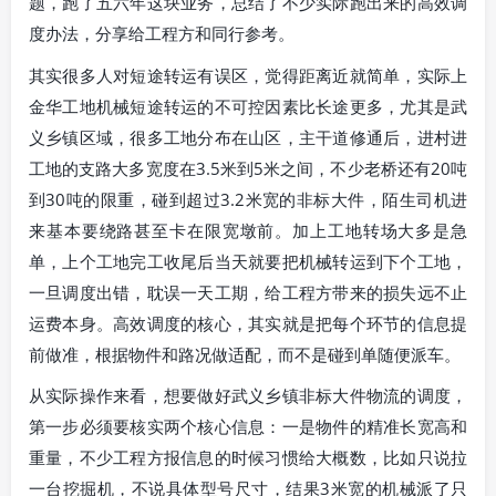
题，跑了五六年这块业务，总结了不少实际跑出来的高效调
度办法，分享给工程方和同行参考。
其实很多人对短途转运有误区，觉得距离近就简单，实际上
金华工地机械短途转运的不可控因素比长途更多，尤其是武
义乡镇区域，很多工地分布在山区，主干道修通后，进村进
工地的支路大多宽度在3.5米到5米之间，不少老桥还有20吨
到30吨的限重，碰到超过3.2米宽的非标大件，陌生司机进
来基本要绕路甚至卡在限宽墩前。加上工地转场大多是急
单，上个工地完工收尾后当天就要把机械转运到下个工地，
一旦调度出错，耽误一天工期，给工程方带来的损失远不止
运费本身。高效调度的核心，其实就是把每个环节的信息提
前做准，根据物件和路况做适配，而不是碰到单随便派车。
从实际操作来看，想要做好武义乡镇非标大件物流的调度，
第一步必须要核实两个核心信息：一是物件的精准长宽高和
重量，不少工程方报信息的时候习惯给大概数，比如只说拉
一台挖掘机，不说具体型号尺寸，结果3米宽的机械派了只