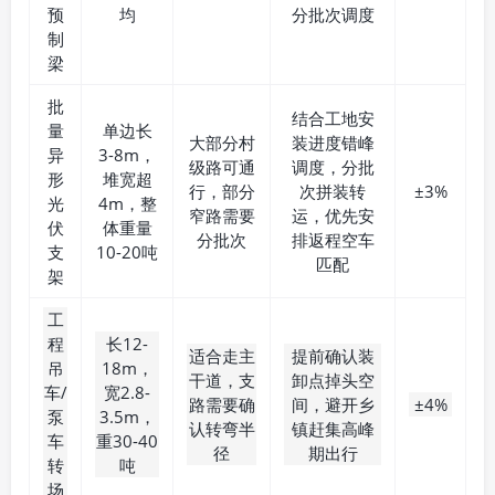
预
均
分批次调度
制
梁
批
结合工地安
量
单边长
大部分村
装进度错峰
异
3-8m，
级路可通
调度，分批
形
堆宽超
行，部分
次拼装转
±3%
光
4m，整
窄路需要
运，优先安
伏
体重量
分批次
排返程空车
支
10-20吨
匹配
架
工
程
长12-
适合走主
提前确认装
吊
18m，
干道，支
卸点掉头空
车/
宽2.8-
路需要确
间，避开乡
±4%
泵
3.5m，
认转弯半
镇赶集高峰
车
重30-40
径
期出行
转
吨
场