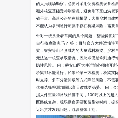
的人员现场勘察，必要时采用便携检测设备检
额外核查基础受冲刷情况，避免刚下完山洪就
省干道、高速公路的在册桥梁，大量乡村自建
不能认为拿到通行证就不存在桥梁风险，需要
针对一线从业者常问的几个问题，整理解答如
自行核查隐患吗？ 答：目前官方大件运输许
梁，磐安等山区县域内的大量通村桥梁、乡村
无法逐一核查承载情况，因此即便是拿到通行
隐性风险。 问：磐安山区大件运输必须绕开所
桥梁都不能通行，如果经第三方检测，桥梁实际
时支撑、多车分运卸载等方式降低风险，不需
优先选择检测加固比盲目改线更稳妥。 问：金
据大件重量和路线长度不同，100吨以上的超大
区路线复杂，现场勘察需要预留足够时间，提
近出货才发现问题，耽误整体工期。