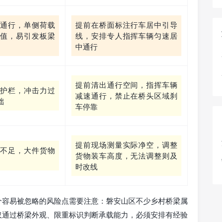
通行，单侧荷载
提前在桥面标注行车居中引导
值，易引发板梁
线，安排专人指挥车辆匀速居
中通行
提前清出通行空间，指挥车辆
护栏，冲击力过
减速通行，禁止在桥头区域刹
础
车停靠
提前现场测量实际净空，调整
不足，大件货物
货物装车高度，无法调整则及
时改线
个容易被忽略的风险点需要注意：磐安山区不少乡村桥梁属
仅通过桥梁外观、限重标识判断承载能力，必须安排有经验