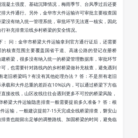
测混凝土强度、基础沉降情况，梅雨季节、台风季过后还要
安排大件通行。另外，金华市大件运输许可审批主要核查国
桥梁没有纳入统一管理系统，审批环节无法逐一核实，因此
自行补充排查沿线乡村桥梁的安全情况。
下： 问：金华市桥梁大件运输拿到官方通行证后，还需要
可的核查范围主要覆盖国省干道、高速公路的登记在册桥
自建桥梁，很多没有纳入统一的桥梁管理数据库，审批环节
许可，也需要针对路线内的乡村桥梁做补充核查，避免遇到
有老旧桥梁吗？有没有其他处理办法？ 答：不是所有老旧
承载和大件总重的差距在10%以内，可以通过桥梁下方临
要直接改线，山区改线往往会遇到更多不可控的桥梁风险，
华桥梁大件运输隐患排查一般需要提前多久准备？ 答：根
件运输，一般建议提前7-15天完成全线桥梁排查，磐安山
前排查也能留出足够的调整路线、加固桥梁的时间，避免临