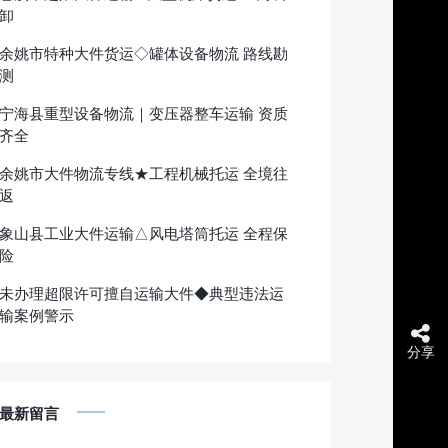
卸
余姚市特种大件货运◇罐体设备物流 路线勘
测
宁海县重型设备物流｜变压器整车运输 资质
齐全
余姚市大件物流专线★工程机械托运 全境往
返
象山县工业大件运输△风电塔筒托运 全程保
险
未办理超限许可擅自运输大件◆典型违法运
输案例警示
分享
最新留言