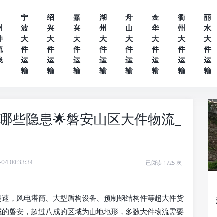
宁
绍
嘉
湖
舟
金
衢
丽
州
波
兴
兴
州
山
华
州
水
件
大
大
大
大
大
大
大
大
流
件
件
件
件
件
件
件
件
线
运
运
运
运
运
运
运
运
输
输
输
输
输
输
输
输
哪些隐患🌟磐安山区大件物流_
-04 00:33:34
已阅读 1725 次
提速，风电塔筒、大型盾构设备、预制钢结构件等超大件货
域的磐安，超过八成的区域为山地地形，多数大件物流需要