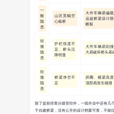
一
大件车辆易偏载
般
山区宽幅空
远超桥梁设计限
隐
心板桥
断裂
患
轻
护栏强度不
微
大件车辆易刮撞
足、桥头沉
隐
大易破坏桥头基
降明显
患
轻
微
桥梁净空不
拱圈、横梁高度
隐
足
顶部易发生碰撞
患
除了提前排查分级管控外，一线作业中还有几
于自建桥梁，没有公开的设计档案可查，不能