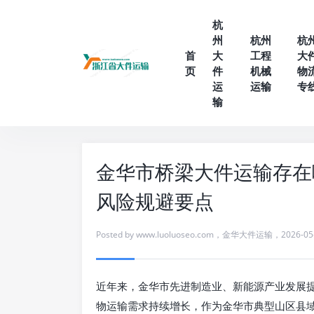
杭
州
杭州
杭
首
大
工程
大
页
件
机械
物
运
运输
专
输
金华市桥梁大件运输存在
风险规避要点
Posted by
www.luoluoseo.com
，
金华大件运输
，
2026-05
近年来，金华市先进制造业、新能源产业发展
物运输需求持续增长，作为金华市典型山区县