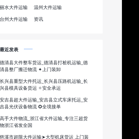
丽水大件运输
温州大件运输
台州大件运输
资讯
最近发表
德清县大件整车货运_德清县打桩机运输_德
清县整厂搬迁物流 ✦上门装卸
长兴县重型大件托运_长兴县压路机运输_长
兴县模具设备货运 ✧安全承运
安吉县超大件运输_安吉县立式车床托运_安
吉县光伏设备物流 ✪全境接单
高手大件物流_浙江省大件运输_专注三超货
物浙江省发全国
慈溪市超限大件运输➤大型机床货运 上门装