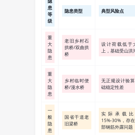
隐
患
隐患类型
典型风险点
等
级
重
老旧乡村石
大
设计荷载低于大
拱桥/双曲拱
隐
上，基础受山洪
桥
患
重
大
乡村临时便
无正规设计验算
隐
桥/漫水桥
础稳定性差
患
一
实际承载比
般
国省干道老
15%-30%，
隐
旧梁桥
部钢筋外露问题
患