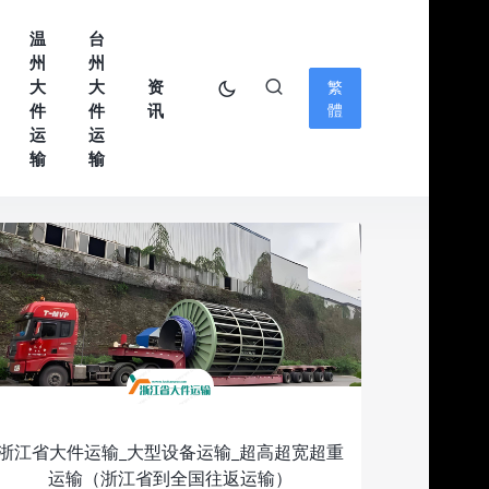
温
台
州
州
大
大
资
繁
件
件
讯
體
运
运
输
输
浙江省大件运输_大型设备运输_超高超宽超重
运输（浙江省到全国往返运输）