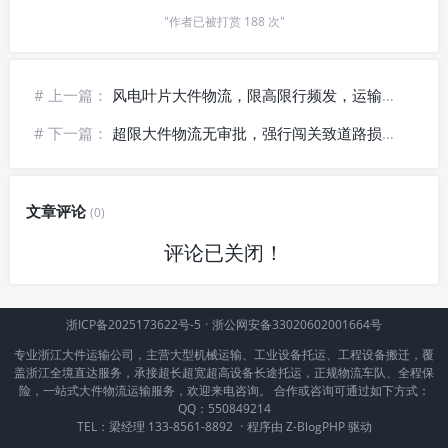
"作者已被打赏 188 次"
# 上一篇：
风电叶片大件物流，限高限行频发，运输链路屡屡受阻🔴
# 下一篇：
超限大件物流无审批，强行闯关致道路损毁谁担责？
文章评论
(0)
评论已关闭！
浙ICP备2025173622号-5
·
浙公网安备33020602001664号
专业浙江大件运输公司，主营大型机械运输、工业设备托运、工程设备搬迁，覆
盖浙江全境直达服务，承接超长超宽超高设备长途托运，正规物流车队、全程保
险，一站式大件物流运输服务，欢迎来电咨询。 合作或咨询可通过如下方式：
QQ：550849214
TEL：梁经理 133-8561-8892
·
程序由
Z-BlogPHP
驱动