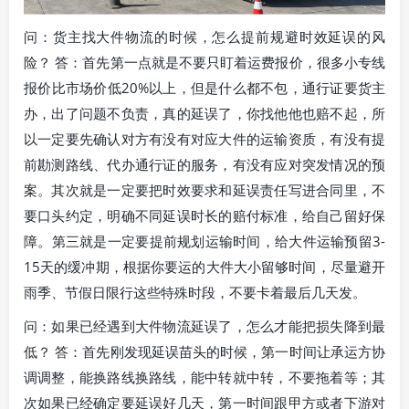
问：货主找大件物流的时候，怎么提前规避时效延误的风
险？ 答：首先第一点就是不要只盯着运费报价，很多小专线
报价比市场价低20%以上，但是什么都不包，通行证要货主
办，出了问题不负责，真的延误了，你找他他也赔不起，所
以一定要先确认对方有没有对应大件的运输资质，有没有提
前勘测路线、代办通行证的服务，有没有应对突发情况的预
案。其次就是一定要把时效要求和延误责任写进合同里，不
要口头约定，明确不同延误时长的赔付标准，给自己留好保
障。第三就是一定要提前规划运输时间，给大件运输预留3-
15天的缓冲期，根据你要运的大件大小留够时间，尽量避开
雨季、节假日限行这些特殊时段，不要卡着最后几天发。
问：如果已经遇到大件物流延误了，怎么才能把损失降到最
低？ 答：首先刚发现延误苗头的时候，第一时间让承运方协
调调整，能换路线换路线，能中转就中转，不要拖着等；其
次如果已经确定要延误好几天，第一时间跟甲方或者下游对