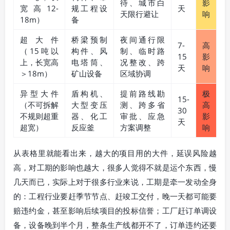
待、城市白
影
宽高12-
规工程设
天
天限行避让
响
18m）
备
超大件
桥梁预制
夜间通行限
7-
高
（15吨以
构件、风
制、临时路
15
影
上，长宽高
电塔筒、
况整改、跨
天
响
＞18m）
矿山设备
区域协调
异型大件
盾构机、
提前路线勘
极
15-
（不可拆解
大型变压
测、跨多省
高
30
不规则超重
器、化工
审批、应急
影
天
超宽）
反应釜
方案调整
响
从表格里就能看出来，越大的项目用的大件，延误风险越
高，对工期的影响也越大，很多人觉得不就是运个东西，慢
几天而已，实际上对于很多行业来说，工期是牵一发动全身
的：工程行业要赶季节节点、赶竣工交付，晚一天都可能要
赔违约金，甚至影响后续项目的投标信誉；工厂赶订单调设
备，设备晚到半个月，整条生产线都开不了，订单违约还要