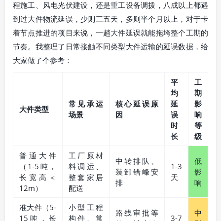
程施工、风电光伏建设，还是重工设备调拨，八成以上都遇
到过大件物流延误，少则三五天，多则半个月以上，对于卡
着节点推进的项目来说，一趟大件延误就能拖垮整个工期的
节奏。我整理了日常接触不同类型大件运输的延误数据，给
大家做了个参考：
平
工
均
期
常见承运
核心延误原
延
影
大件类型
场景
因
误
响
时
等
长
级
普通大件
工厂原材
中转排队、
低
（1-5吨，
料调运、
1-3
装卸错峰安
影
长宽高＜
整套家居
天
排
响
12m）
配送
准大件（5-
小型工程
路线审批等
中
15吨，长
构件、常
3-7