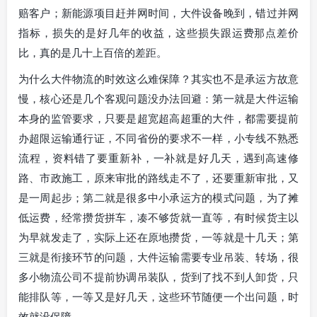
赔客户；新能源项目赶并网时间，大件设备晚到，错过并网
指标，损失的是好几年的收益，这些损失跟运费那点差价
比，真的是几十上百倍的差距。
为什么大件物流的时效这么难保障？其实也不是承运方故意
慢，核心还是几个客观问题没办法回避：第一就是大件运输
本身的监管要求，只要是超宽超高超重的大件，都需要提前
办超限运输通行证，不同省份的要求不一样，小专线不熟悉
流程，资料错了要重新补，一补就是好几天，遇到高速修
路、市政施工，原来审批的路线走不了，还要重新审批，又
是一周起步；第二就是很多中小承运方的模式问题，为了摊
低运费，经常攒货拼车，凑不够货就一直等，有时候货主以
为早就发走了，实际上还在原地攒货，一等就是十几天；第
三就是衔接环节的问题，大件运输需要专业吊装、转场，很
多小物流公司不提前协调吊装队，货到了找不到人卸货，只
能排队等，一等又是好几天，这些环节随便一个出问题，时
效就没保障。