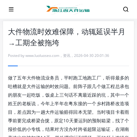
大件物流时效难保障，动辄延误半月
→工期全被拖垮
Posted by
www.luoluoseo.com
，
资讯
，
2026-04-30 20:01:36
做了五年大件物流业务员，平时跑工地跑工厂，听得最多的
吐槽就是大件运输的时效问题。前阵子跟几个做工程总承包
的朋友一起吃饭，饭桌上三句话不离最近踩的坑，其中一个
姓王的老板说，今年上半年在粤东接的一个乡村路桥改造项
目，差点因为一趟大件运输赔得回本无望。当时项目卡着雨
季前要完成桥梁合拢，原定10天要运到的预制箱梁，找了个
报价低的小专线，结果对方没办对跨省超限运输证，在湖南