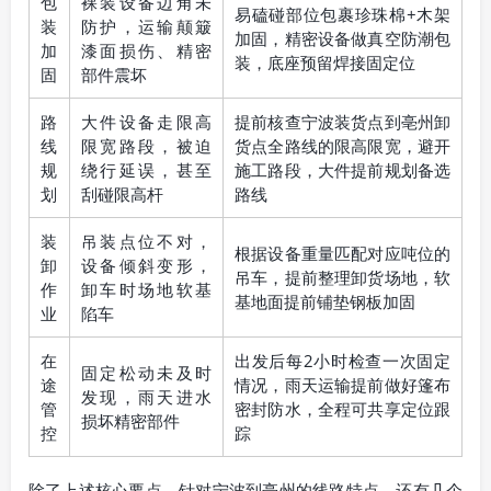
包
裸装设备边角未
易磕碰部位包裹珍珠棉+木架
装
防护，运输颠簸
加固，精密设备做真空防潮包
加
漆面损伤、精密
装，底座预留焊接固定位
固
部件震坏
路
大件设备走限高
提前核查宁波装货点到亳州卸
线
限宽路段，被迫
货点全路线的限高限宽，避开
规
绕行延误，甚至
施工路段，大件提前规划备选
划
刮碰限高杆
路线
装
吊装点位不对，
根据设备重量匹配对应吨位的
卸
设备倾斜变形，
吊车，提前整理卸货场地，软
作
卸车时场地软基
基地面提前铺垫钢板加固
业
陷车
在
出发后每2小时检查一次固定
固定松动未及时
途
情况，雨天运输提前做好篷布
发现，雨天进水
管
密封防水，全程可共享定位跟
损坏精密部件
控
踪
除了上述核心要点，针对宁波到亳州的线路特点，还有几个