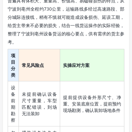
普遍具有体积大、重量高、价值高、易磕碰损伤的特点，从
宁波到亳州全程约730公里，运输路线多经过高速路段、部
分城际连接线，稍有不慎就可能造成设备损伤、延误工期，
给货主带来不必要的损失，结合一线货运操作的实际经验，
整理了宁波到亳州设备货运的核心要点，供有需求的货主参
考。
项
目
常见风险点
实操应对方案
分
类
设
备
未提前确认设备
提前提供设备外形尺寸、净
前
尺寸重量，车型
重、安装底座位置，提前预约
期
匹配错误，到场
现场勘测，确认装卸场地条件
勘
无法装卸
察