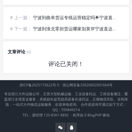
# 上一篇：
宁波到曲阜货运专线运营稳定吗🌟宁波直达曲阜物流_长期合作优选
# 下一篇：
宁波到淮北零担货运哪家划算💯宁波直达淮北物流_拼车省钱发货
文章评论
(0)
评论已关闭！
浙ICP备2025173622号-5
·
浙公网安备33020602001664号
专业浙江大件运输公司，主营大型机械运输、工业设备托运、工程设备搬迁，覆
盖浙江全境直达服务，承接超长超宽超高设备长途托运，正规物流车队、全程保
险，一站式大件物流运输服务，欢迎来电咨询。 合作或咨询可通过如下方式：
QQ：550849214
TEL：梁经理 133-8561-8892
·
程序由
Z-BlogPHP
驱动